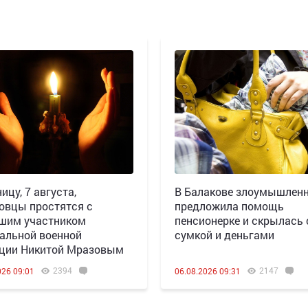
ицу, 7 августа,
В Балакове злоумышлен
овцы простятся с
предложила помощь
шим участником
пенсионерке и скрылась 
альной военной
сумкой и деньгами
ции Никитой Мразовым
2394
2147
026 09:01
06.08.2026 09:31