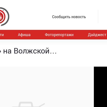
Сообщить новость
ти
Афиша
Фоторепортажи
Дайджест
» на Волжской…