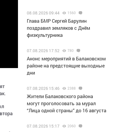
08.08.2026 09:44
1560
Глава БМР Сергей Барулин
поздравил земляков с Днём
физкультурника
07.08.2026 17:52
780
Анонс мероприятий в Балаковском
районе на предстоящие выходные
дни
ят
07.08.2026 15:46
2388
ак.
Жители Балаковского района
могут проголосовать за мурал
ыл
“Лица одной страны” до 16 августа
автора
07.08.2026 15:17
2060