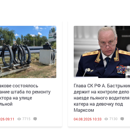
акове состоялось
Глава СК РФ А. Бастрыки
ание штаба по ремонту
держит на контроле дело
ктора на улице
наезде пьяного водителя
льной
катера на девочку под
Марксом
7715
7130
026 09:11
04.08.2026 10:33