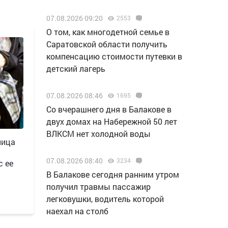
07.08.2026 09:20
2553
О том, как многодетной семье в
Саратовской области получить
компенсацию стоимости путевки в
детский лагерь
07.08.2026 08:46
1695
Со вчерашнего дня в Балакове в
двух домах на Набережной 50 лет
ВЛКСМ нет холодной воды
ница
07.08.2026 08:40
3234
с ее
В Балакове сегодня ранним утром
получил травмы пассажир
легковушки, водитель которой
наехал на столб