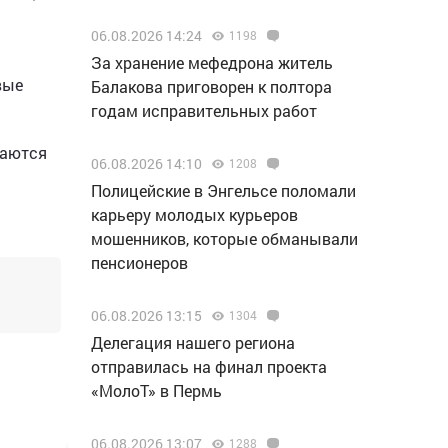
06.08.2026 14:24
1198
За хранение мефедрона житель
вые
Балакова приговорен к полтора
годам исправительных работ
даются
06.08.2026 14:10
1208
Полицейские в Энгельсе поломали
карьеру молодых курьеров
мошенников, которые обманывали
пенсионеров
06.08.2026 13:15
1304
Делегация нашего региона
отправилась на финал проекта
«МолоТ» в Пермь
06.08.2026 13:07
1288