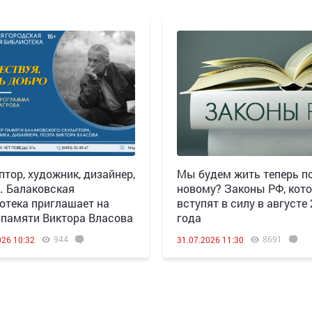
птор, художник, дизайнер,
Мы будем жить теперь по
 Балаковская
новому? Законы РФ, кот
отека приглашает на
вступят в силу в августе
 памяти Виктора Власова
года
944
8691
026 10:32
31.07.2026 11:30