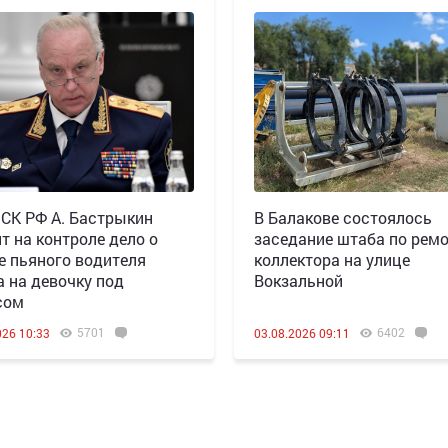
 СК РФ А. Бастрыкин
В Балакове состоялось
т на контроле дело о
заседание штаба по рем
е пьяного водителя
коллектора на улице
а на девочку под
Вокзальной
сом
5701
6402
026 10:33
03.08.2026 09:11