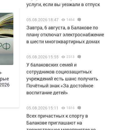
услуги, если вы уезжали в отпуск
05.08.2026 18:47
1464
Завтра, 6 августа, в Балакове по
плану отключат электроснабжение
в шести многоквартирных домах
05.08.2026 15:55
2313
У балаковских семей и
сотрудников социозащитных
-
орые
учреждений есть шанс получить
 2026
Почётный знак «За достойное
воспитание детей»
05.08.2026 15:11
1816
Всех причастных к спорту в
Балакове приглашают на
торжественное мероприятие ко