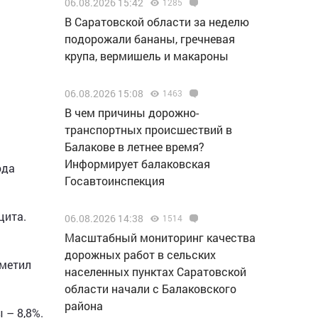
06.08.2026 15:42
1285
В Саратовской области за неделю
подорожали бананы, гречневая
крупа, вермишель и макароны
06.08.2026 15:08
1463
В чем причины дорожно-
транспортных происшествий в
Балакове в летнее время?
Информирует балаковская
ода
Госавтоинспекция
цита.
06.08.2026 14:38
1514
Масштабный мониторинг качества
дорожных работ в сельских
аметил
населенных пунктах Саратовской
области начали с Балаковского
района
 – 8,8%.