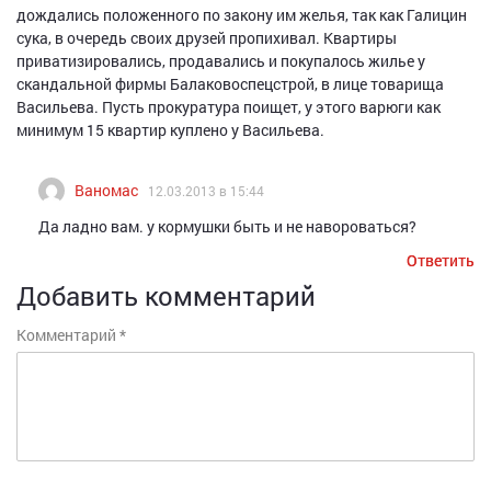
дождались положенного по закону им желья, так как Галицин
сука, в очередь своих друзей пропихивал. Квартиры
приватизировались, продавались и покупалось жилье у
скандальной фирмы Балаковоспецстрой, в лице товарища
Васильева. Пусть прокуратура поищет, у этого варюги как
минимум 15 квартир куплено у Васильева.
Ваномас
12.03.2013 в 15:44
Да ладно вам. у кормушки быть и не навороваться?
Ответить
Ответить
Добавить комментарий
Комментарий
*