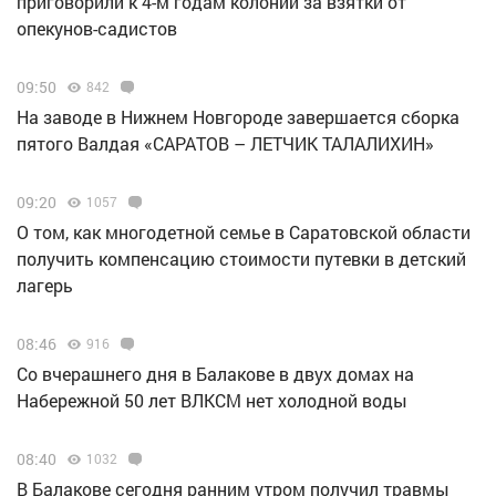
приговорили к 4-м годам колонии за взятки от
опекунов-садистов
09:50
842
Н️а заводе в Нижнем Новгороде завершается сборка
пятого Валдая «САРАТОВ – ЛЕТЧИК ТАЛАЛИХИН»
09:20
1057
О том, как многодетной семье в Саратовской области
получить компенсацию стоимости путевки в детский
лагерь
08:46
916
Со вчерашнего дня в Балакове в двух домах на
Набережной 50 лет ВЛКСМ нет холодной воды
08:40
1032
В Балакове сегодня ранним утром получил травмы