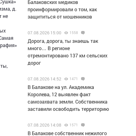
«Сушка»
Балаковских медиков
зма, д.
проинформировали о том, как
т не
защититься от мошенников
ных
07.08.2026 15:00
1558
«Самая
Дорога, дорога, ты знаешь так
графия»
много… В регионе
отремонтировано 137 км сельских
дорог
ты,
07.08.2026 14:52
1471
В Балакове на ул. Академика
Королева, 12 выявлен факт
самозахвата земли. Собственника
заставили освободить территорию
07.08.2026 14:08
1571
В Балакове собственник нежилого