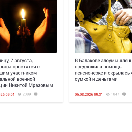
ицу, 7 августа,
В Балакове злоумышлен
овцы простятся с
предложила помощь
шим участником
пенсионерке и скрылась 
альной военной
сумкой и деньгами
ции Никитой Мразовым
2089
1847
026 09:01
06.08.2026 09:31