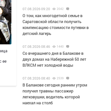
07.08.2026 09:20
2042
О том, как многодетной семье в
Саратовской области получить
компенсацию стоимости путевки в
детский лагерь
07.08.2026 08:46
1440
ница
Со вчерашнего дня в Балакове в
двух домах на Набережной 50 лет
с ее
ВЛКСМ нет холодной воды
07.08.2026 08:40
2539
В Балакове сегодня ранним утром
получил травмы пассажир
легковушки, водитель которой
наехал на столб