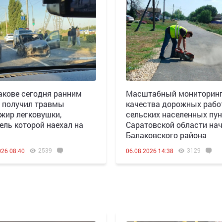
акове сегодня ранним
Масштабный мониторин
 получил травмы
качества дорожных рабо
жир легковушки,
сельских населенных пун
ель которой наехал на
Саратовской области нач
Балаковского района
2539
3129
026 08:40
06.08.2026 14:38