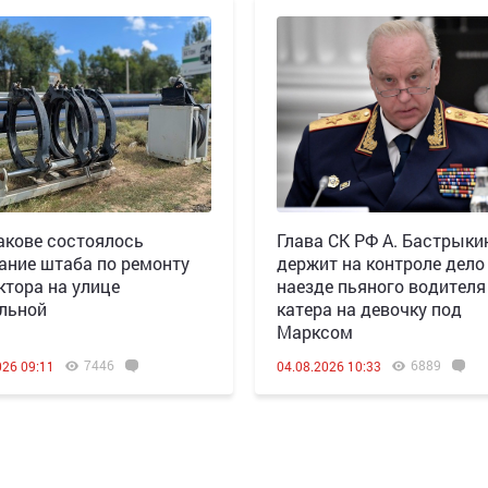
акове состоялось
Глава СК РФ А. Бастрыки
ание штаба по ремонту
держит на контроле дело
ктора на улице
наезде пьяного водителя
льной
катера на девочку под
Марксом
7446
6889
026 09:11
04.08.2026 10:33