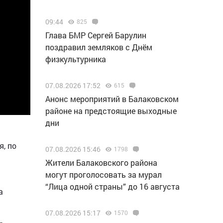
09:44
825
Глава БМР Сергей Барулин
поздравил земляков с Днём
физкультурника
07.08.2026 17:52
615
Анонс мероприятий в Балаковском
районе на предстоящие выходные
дни
я, по
07.08.2026 15:46
1798
Жители Балаковского района
могут проголосовать за мурал
“Лица одной страны” до 16 августа
а
07.08.2026 15:17
1570