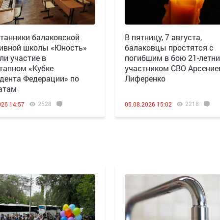
танники балаковской
В пятницу, 7 августа,
ивной школы «Юность»
балаковцы простятся с
ли участие в
погибшим в бою 21-летн
тапном «Кубке
участником СВО Арсени
дента Федерации» по
Лиференко
атам
2528
2218
026 14:57
05.08.2026 15:02