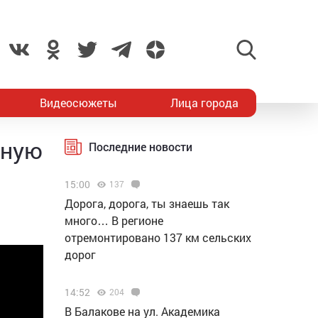
Видеосюжеты
Лица города
вную
Последние новости
15:00
137
Дорога, дорога, ты знаешь так
много… В регионе
отремонтировано 137 км сельских
дорог
14:52
204
В Балакове на ул. Академика