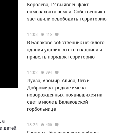
Королева, 12 выявлен факт
самозахвата земли. Собственника
заставили освободить территорию
14:08
415
В Балакове собственник нежилого
здания удалил со стен надписи и
привел в порядок территорию
14:02
394
Луиза, Яромир, Алиса, Лев и
Добромира: редкие имена
новорожденных, появившихся на
свет в июле в Балаковской
горбольнице
 а
13:25
456
и детей.
Гордость Балаковского района: