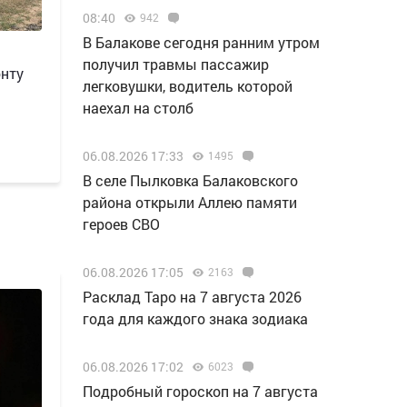
08:40
942
В Балакове сегодня ранним утром
получил травмы пассажир
онту
легковушки, водитель которой
наехал на столб
06.08.2026 17:33
1495
В селе Пылковка Балаковского
района открыли Аллею памяти
героев СВО
06.08.2026 17:05
2163
Расклад Таро на 7 августа 2026
года для каждого знака зодиака
06.08.2026 17:02
6023
Подробный гороскоп на 7 августа