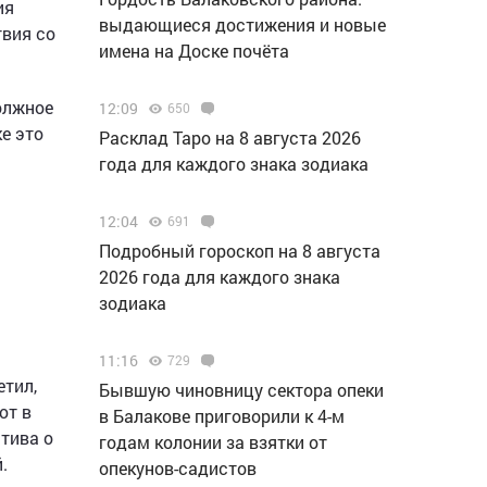
ия
выдающиеся достижения и новые
вия со
имена на Доске почёта
олжное
12:09
650
е это
Расклад Таро на 8 августа 2026
года для каждого знака зодиака
12:04
691
Подробный гороскоп на 8 августа
2026 года для каждого знака
зодиака
11:16
729
етил,
Бывшую чиновницу сектора опеки
ют в
в Балакове приговорили к 4-м
тива о
годам колонии за взятки от
.
опекунов-садистов