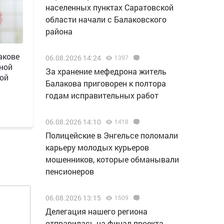
населенных пунктах Саратовской
области начали с Балаковского
района
акове
06.08.2026 14:24
1397
ной
За хранение мефедрона житель
ной
Балакова приговорен к полтора
годам исправительных работ
06.08.2026 14:10
1418
Полицейские в Энгельсе поломали
карьеру молодых курьеров
мошенников, которые обманывали
пенсионеров
06.08.2026 13:15
1509
Делегация нашего региона
отправилась на финал проекта