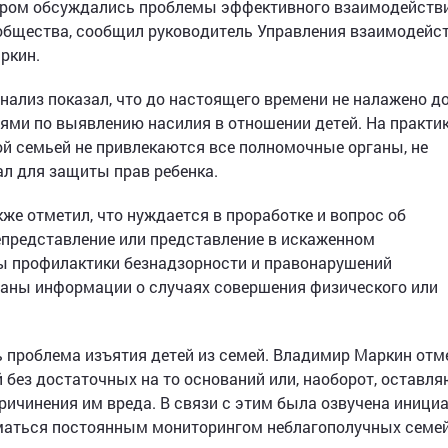
отором обсуждались проблемы эффективного взаимодейств
общества, сообщил руководитель Управления взаимодейст
ркин.
нализ показал, что до настоящего времени не налажено д
ми по выявлению насилия в отношении детей. На практик
ной семьей не привлекаются все полномочные органы, не
л для защиты прав ребенка.
же отметил, что нуждается в проработке и вопрос об
епредставление или представление в искаженном
 профилактики безнадзорности и правонарушений
аны информации о случаях совершения физического или
ь проблема изъятия детей из семей. Владимир Маркин отм
й без достаточных на то оснований или, наоборот, оставля
ричинения им вреда. В связи с этим была озвучена инициа
иматься постоянным мониторингом неблагополучных семей