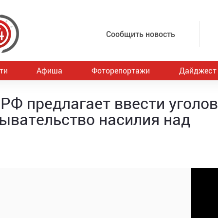
Сообщить новость
ти
Афиша
Фоторепортажи
Дайджест
РФ предлагает ввести уголо
рывательство насилия над