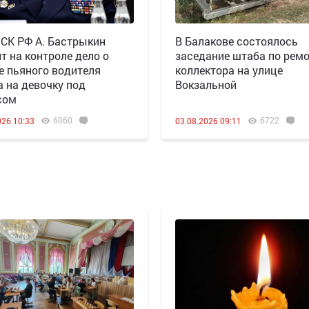
 СК РФ А. Бастрыкин
В Балакове состоялось
т на контроле дело о
заседание штаба по рем
е пьяного водителя
коллектора на улице
а на девочку под
Вокзальной
сом
6060
6722
026 10:33
03.08.2026 09:11