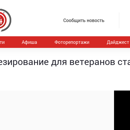
Сообщить новость
ти
Афиша
Фоторепортажи
Дайджест
езирование для ветеранов ст