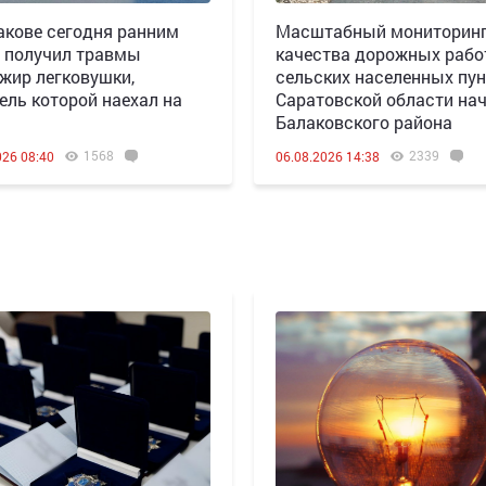
акове сегодня ранним
Масштабный мониторин
 получил травмы
качества дорожных рабо
жир легковушки,
сельских населенных пун
ель которой наехал на
Саратовской области нач
Балаковского района
1568
2339
026 08:40
06.08.2026 14:38