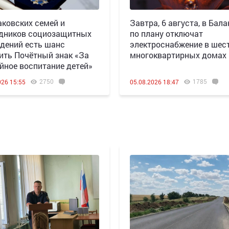
аковских семей и
Завтра, 6 августа, в Бала
дников социозащитных
по плану отключат
дений есть шанс
электроснабжение в шес
ить Почётный знак «За
многоквартирных домах
йное воспитание детей»
2750
1785
026 15:55
05.08.2026 18:47