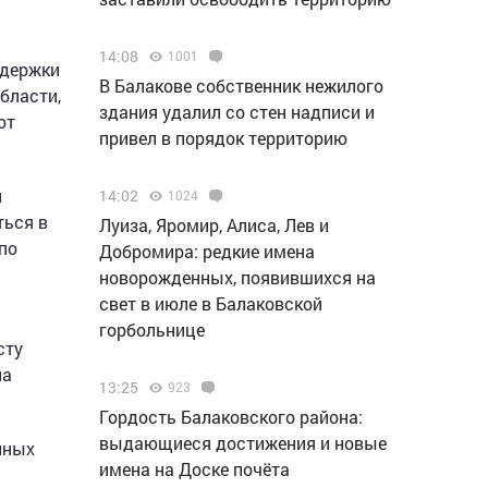
14:08
1001
ддержки
В Балакове собственник нежилого
бласти,
здания удалил со стен надписи и
от
привел в порядок территорию
и
14:02
1024
ться в
Луиза, Яромир, Алиса, Лев и
по
Добромира: редкие имена
новорожденных, появившихся на
свет в июле в Балаковской
горбольнице
сту
на
13:25
923
Гордость Балаковского района:
выдающиеся достижения и новые
нных
имена на Доске почёта