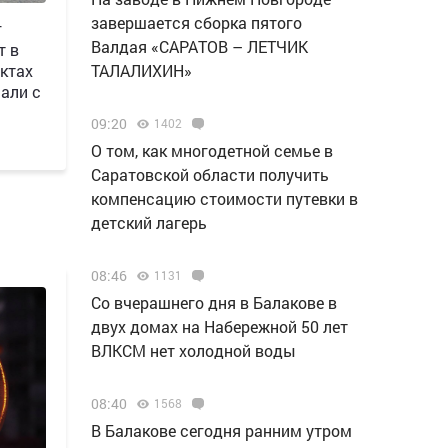
завершается сборка пятого
г
Валдая «САРАТОВ – ЛЕТЧИК
т в
ктах
ТАЛАЛИХИН»
али с
09:20
1402
О том, как многодетной семье в
Саратовской области получить
компенсацию стоимости путевки в
детский лагерь
08:46
1131
Со вчерашнего дня в Балакове в
двух домах на Набережной 50 лет
ВЛКСМ нет холодной воды
08:40
1568
В Балакове сегодня ранним утром