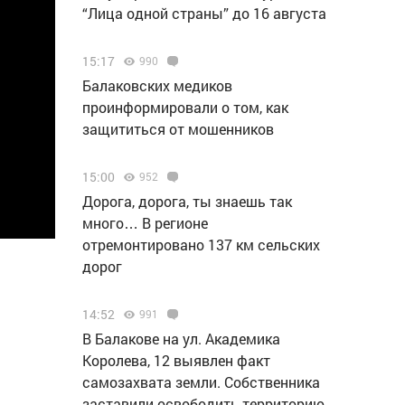
“Лица одной страны” до 16 августа
15:17
990
Балаковских медиков
проинформировали о том, как
защититься от мошенников
15:00
952
Дорога, дорога, ты знаешь так
много… В регионе
отремонтировано 137 км сельских
дорог
14:52
991
В Балакове на ул. Академика
Королева, 12 выявлен факт
самозахвата земли. Собственника
заставили освободить территорию