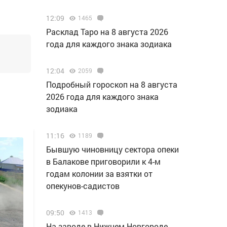
12:09
1465
Расклад Таро на 8 августа 2026
года для каждого знака зодиака
12:04
2059
Подробный гороскоп на 8 августа
2026 года для каждого знака
зодиака
11:16
1189
Бывшую чиновницу сектора опеки
в Балакове приговорили к 4-м
годам колонии за взятки от
опекунов-садистов
09:50
1413
Н️а заводе в Нижнем Новгороде