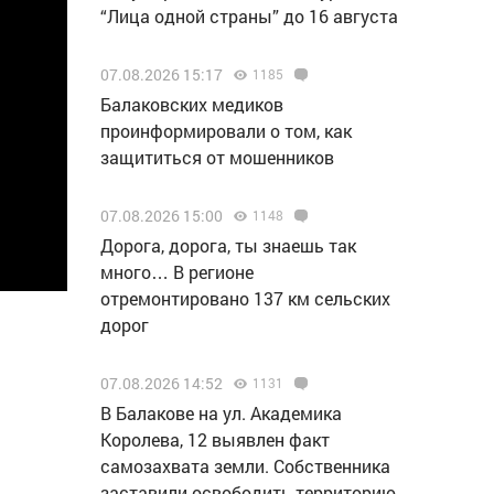
“Лица одной страны” до 16 августа
07.08.2026 15:17
1185
Балаковских медиков
проинформировали о том, как
защититься от мошенников
07.08.2026 15:00
1148
Дорога, дорога, ты знаешь так
много… В регионе
отремонтировано 137 км сельских
дорог
07.08.2026 14:52
1131
В Балакове на ул. Академика
Королева, 12 выявлен факт
самозахвата земли. Собственника
заставили освободить территорию