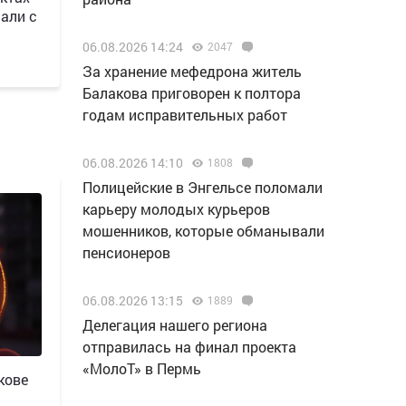
али с
06.08.2026 14:24
2047
За хранение мефедрона житель
Балакова приговорен к полтора
годам исправительных работ
06.08.2026 14:10
1808
Полицейские в Энгельсе поломали
карьеру молодых курьеров
мошенников, которые обманывали
пенсионеров
06.08.2026 13:15
1889
Делегация нашего региона
отправилась на финал проекта
«МолоТ» в Пермь
кове