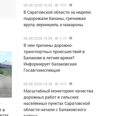
06.08.2026 15:42
1935
В Саратовской области за неделю
подорожали бананы, гречневая
крупа, вермишель и макароны
06.08.2026 15:08
2129
В чем причины дорожно-
транспортных происшествий в
Балакове в летнее время?
Информирует балаковская
Госавтоинспекция
06.08.2026 14:38
2629
Масштабный мониторинг качества
дорожных работ в сельских
населенных пунктах Саратовской
г
области начали с Балаковского
т в
ктах
района