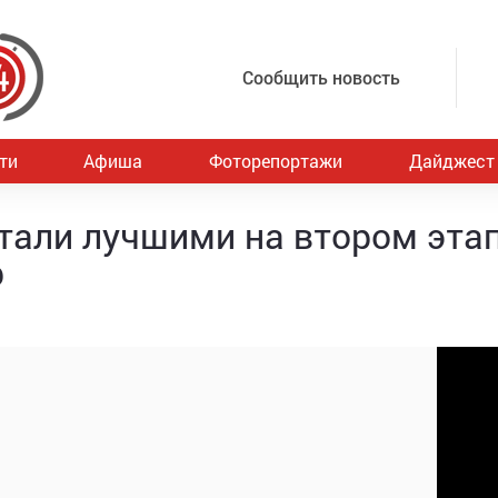
Сообщить новость
ти
Афиша
Фоторепортажи
Дайджест
тали лучшими на втором эта
р