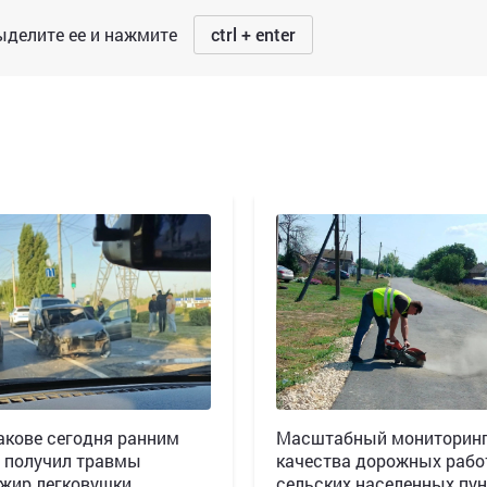
делите ее и нажмите
ctrl + enter
акове сегодня ранним
Масштабный мониторин
 получил травмы
качества дорожных рабо
жир легковушки,
сельских населенных пун