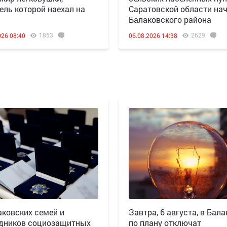
ель которой наехал на
Саратовской области нач
Балаковского района
1853
2629
026 08:40
06.08.2026 14:38
аковских семей и
Завтра, 6 августа, в Бала
дников социозащитных
по плану отключат