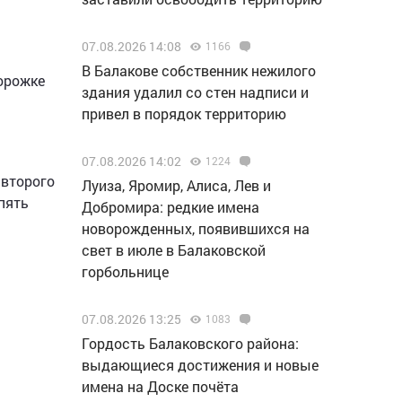
07.08.2026 14:08
1166
В Балакове собственник нежилого
дорожке
здания удалил со стен надписи и
привел в порядок территорию
07.08.2026 14:02
1224
 второго
Луиза, Яромир, Алиса, Лев и
пять
Добромира: редкие имена
новорожденных, появившихся на
свет в июле в Балаковской
горбольнице
07.08.2026 13:25
1083
Гордость Балаковского района:
выдающиеся достижения и новые
имена на Доске почёта