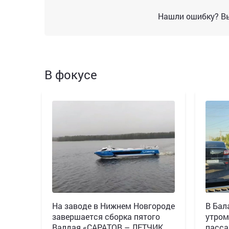
Нашли ошибку? Вы
В фокусе
Н️а заводе в Нижнем Новгороде
В Бал
завершается сборка пятого
утром
Валдая «САРАТОВ – ЛЕТЧИК
пасса