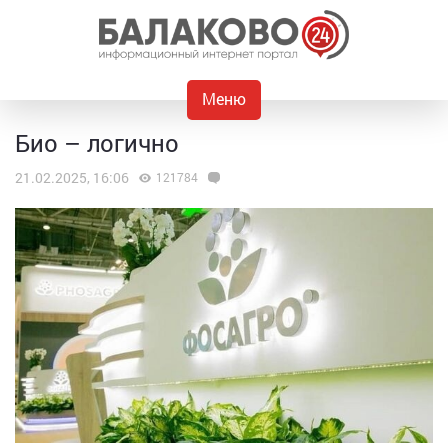
Меню
Био – логично
21.02.2025, 16:06
121784