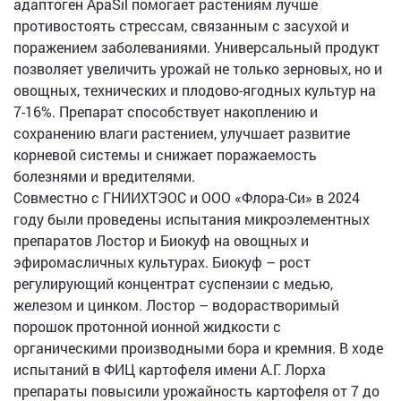
адаптоген ApaSil помогает растениям лучше
противостоять стрессам, связанным с засухой и
поражением заболеваниями. Универсальный продукт
позволяет увеличить урожай не только зерновых, но и
овощных, технических и плодово-ягодных культур на
7-16%. Препарат способствует накоплению и
сохранению влаги растением, улучшает развитие
корневой системы и снижает поражаемость
болезнями и вредителями.
Совместно с ГНИИХТЭОС и ООО «Флора-Си» в 2024
году были проведены испытания микроэлементных
препаратов Лостор и Биокуф на овощных и
эфиромасличных культурах. Биокуф – рост
регулирующий концентрат суспензии с медью,
железом и цинком. Лостор – водорастворимый
порошок протонной ионной жидкости с
органическими производными бора и кремния. В ходе
испытаний в ФИЦ картофеля имени А.Г. Лорха
препараты повысили урожайность картофеля от 7 до