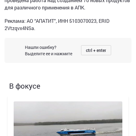
проведена работа над созданием 70 новых продуктов
для различного применения в АПК.
Реклама: АО “АПАТИТ”, ИНН 5103070023, ERID
2Vtzqvx4NSa.
Нашли ошибку?
ctrl + enter
Выделите ее и нажмите
В фокусе