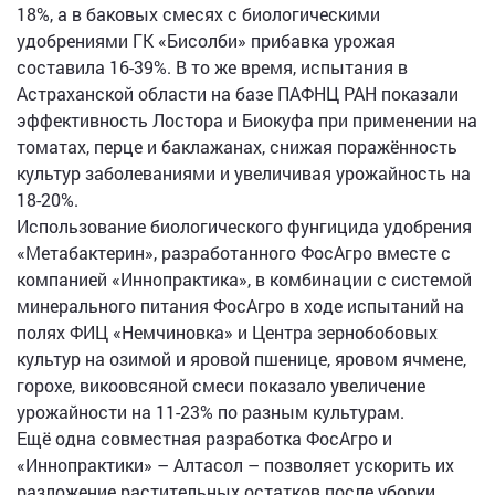
18%, а в баковых смесях с биологическими
удобрениями ГК «Бисолби» прибавка урожая
составила 16-39%. В то же время, испытания в
Астраханской области на базе ПАФНЦ РАН показали
эффективность Лостора и Биокуфа при применении на
томатах, перце и баклажанах, снижая поражённость
культур заболеваниями и увеличивая урожайность на
18-20%.
Использование биологического фунгицида удобрения
«Метабактерин», разработанного ФосАгро вместе с
компанией «Иннопрактика», в комбинации с системой
минерального питания ФосАгро в ходе испытаний на
полях ФИЦ «Немчиновка» и Центра зернобобовых
культур на озимой и яровой пшенице, яровом ячмене,
горохе, викоовсяной смеси показало увеличение
урожайности на 11-23% по разным культурам.
Ещё одна совместная разработка ФосАгро и
«Иннопрактики» – Алтасол – позволяет ускорить их
разложение растительных остатков после уборки