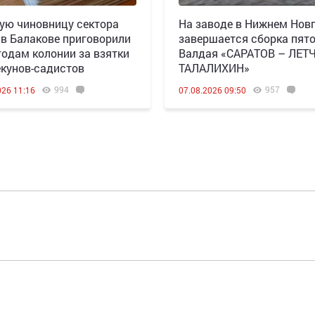
ю чиновницу сектора
Н️а заводе в Нижнем Нов
 в Балакове приговорили
завершается сборка пят
 годам колонии за взятки
Валдая «САРАТОВ – ЛЕТ
екунов-садистов
ТАЛАЛИХИН»
994
957
026 11:16
07.08.2026 09:50