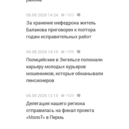
06.08.2026 14:24
1522
За хранение мефедрона житель
Балакова приговорен к полтора
годам исправительных работ
06.08.2026 14:10
1558
Полицейские в Энгельсе поломали
карьеру молодых курьеров
мошенников, которые обманывали
пенсионеров
06.08.2026 13:15
1629
Делегация нашего региона
отправилась на финал проекта
«МолоТ» в Пермь