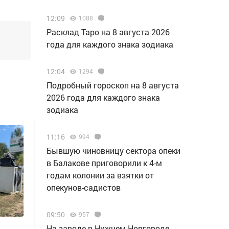
12:09
1088
Расклад Таро на 8 августа 2026
года для каждого знака зодиака
12:04
1294
Подробный гороскоп на 8 августа
2026 года для каждого знака
зодиака
11:16
994
Бывшую чиновницу сектора опеки
в Балакове приговорили к 4-м
годам колонии за взятки от
опекунов-садистов
09:50
957
Н️а заводе в Нижнем Новгороде