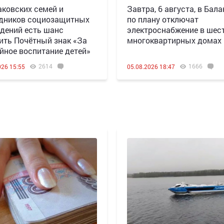
аковских семей и
Завтра, 6 августа, в Бала
дников социозащитных
по плану отключат
дений есть шанс
электроснабжение в шес
ить Почётный знак «За
многоквартирных домах
йное воспитание детей»
2614
1666
026 15:55
05.08.2026 18:47