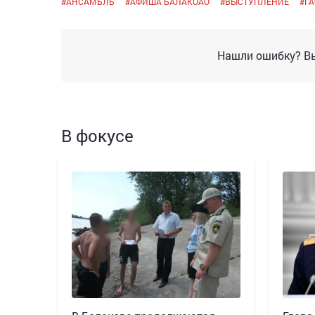
#
АНСАМБЛЬ
#
АФИША БАЛАКОАО
#
ВЫСТУПЛЕНИЕ
#
Г
Нашли ошибку? Вы
В фокусе