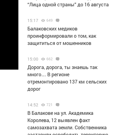
“Лица одной страны” до 16 августа
15:17
649
Балаковских медиков
проинформировали о том, как
защититься от мошенников
15:00
662
Дорога, дорога, ты знаешь так
много… В регионе
отремонтировано 137 км сельских
дорог
14:52
721
В Балакове на ул. Академика
Королева, 12 выявлен факт
самозахвата земли. Собственника
заставили освободить территорию