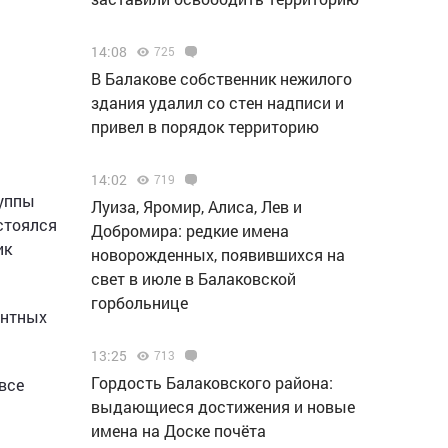
14:08
725
В Балакове собственник нежилого
здания удалил со стен надписи и
привел в порядок территорию
14:02
719
руппы
Луиза, Яромир, Алиса, Лев и
стоялся
Добромира: редкие имена
ик
новорожденных, появившихся на
свет в июле в Балаковской
горбольнице
антных
13:25
713
Гордость Балаковского района:
все
выдающиеся достижения и новые
имена на Доске почёта