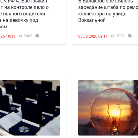
 СК РФ А. Бастрыкин
В Балакове состоялось
т на контроле дело о
заседание штаба по рем
е пьяного водителя
коллектора на улице
а на девочку под
Вокзальной
сом
6505
7072
026 10:33
03.08.2026 09:11