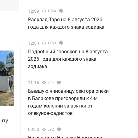
12:09
1024
Расклад Таро на 8 августа 2026
года для каждого знака зодиака
12:04
1159
Подробный гороскоп на 8 августа
2026 года для каждого знака
зодиака
11:16
944
Бывшую чиновницу сектора опеки
в Балакове приговорили к 4-м
годам колонии за взятки от
опекунов-садистов
онту
09:50
892
Н️а заводе в Нижнем Новгороде