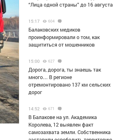
“Лица одной страны” до 16 августа
15:17
604
Балаковских медиков
проинформировали о том, как
защититься от мошенников
15:00
627
Дорога, дорога, ты знаешь так
много… В регионе
отремонтировано 137 км сельских
дорог
14:52
671
В Балакове на ул. Академика
Королева, 12 выявлен факт
самозахвата земли. Собственника
заставили освободить территорию