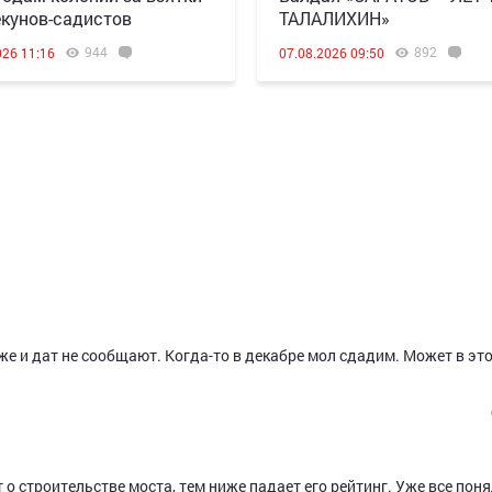
екунов-садистов
ТАЛАЛИХИН»
944
892
026 11:16
07.08.2026 09:50
же и дат не сообщают. Когда-то в декабре мол сдадим. Может в эт
о строительстве моста, тем ниже падает его рейтинг. Уже все поня