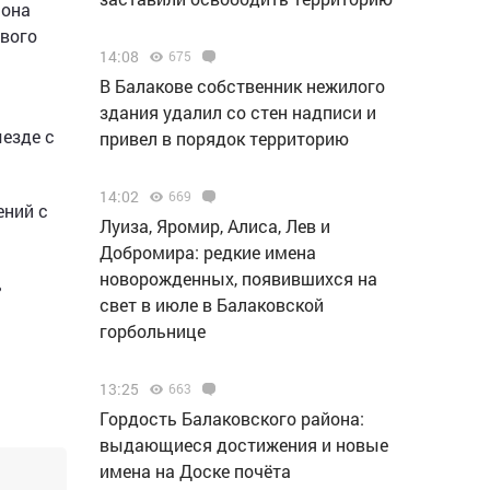
иона
ового
14:08
675
В Балакове собственник нежилого
здания удалил со стен надписи и
езде с
привел в порядок территорию
14:02
669
ений с
Луиза, Яромир, Алиса, Лев и
Добромира: редкие имена
новорожденных, появившихся на
ь
свет в июле в Балаковской
горбольнице
13:25
663
Гордость Балаковского района:
выдающиеся достижения и новые
имена на Доске почёта