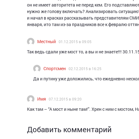
он не имеет авторитета не перед кем. Его подставляют
нужно же голову включать? Анализировать ситуацию? А
и начал в красках рассказывать представителям СМИ.
января, ито там из-за праздников все к февралю оття
Местный
01.12.2015 в 09:05
Так ведь сдали уже мост то, а вы и не знаете!!! 30.11.
Спортсмен
02.12.2015 в 16:25
Да и путину уже доложились, что ежедневно нескол
Имя
07.12.2015 в 09:20
Как там – “А мост и ныне там!”. Хрен с ним с мостом,
Добавить комментарий