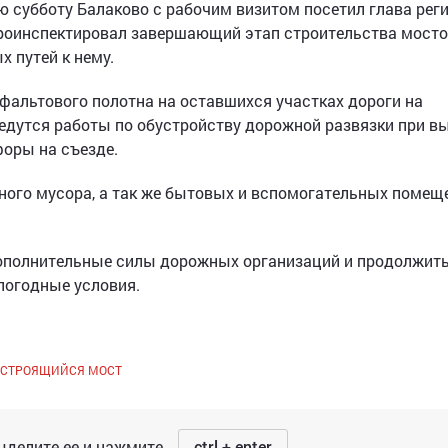
 субботу Балаково с рабочим визитом посетил глава рег
 проинспектировал завершающий этап строительства мост
х путей к нему.
сфальтового полотна на оставшихся участках дороги на
едутся работы по обустройству дорожной развязки при вы
форы на съезде.
ного мусора, а так же бытовых и вспомогательных помещ
дополнительные силы дорожных организаций и продолжит
 погодные условия.
СТРОЯЩИЙСЯ МОСТ
делите ее и нажмите
ctrl + enter