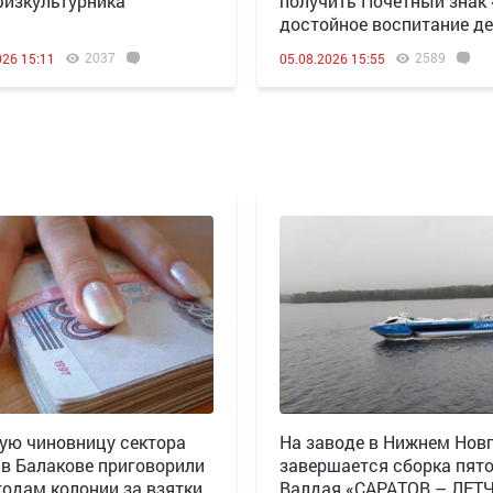
изкультурника
получить Почётный знак
достойное воспитание де
2037
2589
026 15:11
05.08.2026 15:55
ю чиновницу сектора
Н️а заводе в Нижнем Нов
 в Балакове приговорили
завершается сборка пят
 годам колонии за взятки
Валдая «САРАТОВ – ЛЕТ