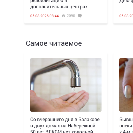
реабилитацию в
Дню ф
дополнительных центрах
2090
05.08.2026 08:44
05.08.2
Самое читаемое
Со вчерашнего дня в Балакове
Бывшу
в двух домах на Набережной
опеки
50 лет ВЛКСМ нет холодной
к 4-м