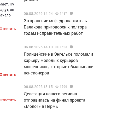
мает. Ну
адут, он
06.08.2026 14:24
1487
начало
За хранение мефедрона житель
Балакова приговорен к полтора
Ответить
годам исправительных работ
06.08.2026 14:10
1523
Полицейские в Энгельсе поломали
карьеру молодых курьеров
мошенников, которые обманывали
пенсионеров
Ответить
Ответить
06.08.2026 13:15
1599
Делегация нашего региона
отправилась на финал проекта
Ответить
«МолоТ» в Пермь