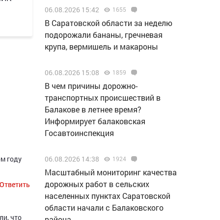
06.08.2026 15:42
1655
В Саратовской области за неделю
подорожали бананы, гречневая
крупа, вермишель и макароны
06.08.2026 15:08
1859
В чем причины дорожно-
транспортных происшествий в
Балакове в летнее время?
Информирует балаковская
Госавтоинспекция
06.08.2026 14:38
ом году
1924
Масштабный мониторинг качества
дорожных работ в сельских
Ответить
Ответить
населенных пунктах Саратовской
области начали с Балаковского
ли, что
района