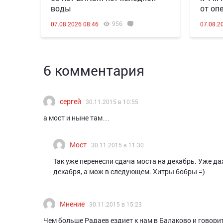
воды
от оп
956
07.08.2026 08:46
07.08.2
6 комментария
сергей
30.11.2015 в 10:55
а мост и ныне там…
Мост
30.11.2015 в 11:30
Так уже перенесли сдача моста на декабрь. Уже да
декабря, а мож в следующем. Хитры бобры =)
Мнение
30.11.2015 в 15:23
Чем больше Радаев ездиет к нам в Балаково и говорит 