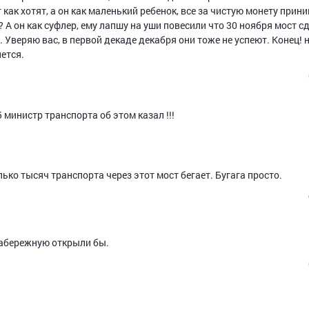
 как хотят, а он как маленький ребенок, все за чистую монету прини
 он как суфлер, ему лапшу на уши повесили что 30 ноября мост сд
 Уверяю вас, в первой декаде декабря они тоже не успеют. Конец! 
нется.
15 министр транспорта об этом казал !!!
ько тысяч транспорта через этот мост бегает. Бугага просто.
 Набережную открыли бы.