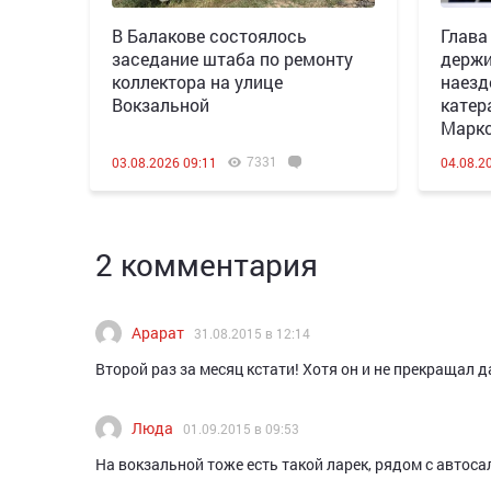
В Балакове состоялось
Глава
заседание штаба по ремонту
держи
коллектора на улице
наезд
Вокзальной
катер
Марк
7331
03.08.2026 09:11
04.08.2
2 комментария
Арарат
31.08.2015 в 12:14
Второй раз за месяц кстати! Хотя он и не прекращал 
Люда
01.09.2015 в 09:53
На вокзальной тоже есть такой ларек, рядом с автос