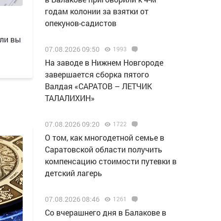
годам колонии за взятки от
опекунов-садистов
сли вы
07.08.2026 09:50
1993
Н️а заводе в Нижнем Новгороде
завершается сборка пятого
Валдая «САРАТОВ – ЛЕТЧИК
ТАЛАЛИХИН»
07.08.2026 09:20
1722
О том, как многодетной семье в
Саратовской области получить
компенсацию стоимости путевки в
детский лагерь
07.08.2026 08:46
1261
Со вчерашнего дня в Балакове в