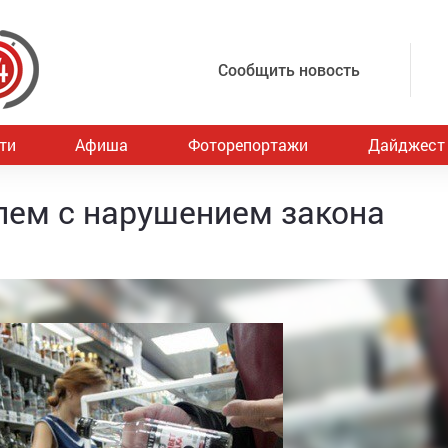
Сообщить новость
ти
Афиша
Фоторепортажи
Дайджест
олем с нарушением закона