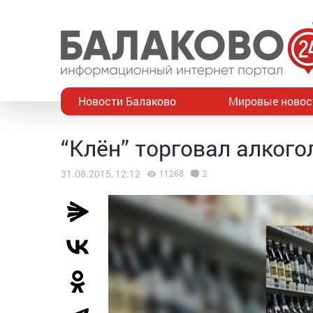
Новости Балаково
Мировые новос
“Клён” торговал алког
31.08.2015, 12:12
11268
2