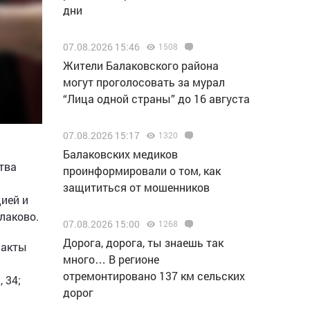
дни
07.08.2026 15:46
1508
Жители Балаковского района
могут проголосовать за мурал
“Лица одной страны” до 16 августа
07.08.2026 15:17
1320
Балаковских медиков
тва
проинформировали о том, как
защититься от мошенников
ией и
лаково.
07.08.2026 15:00
1268
Дорога, дорога, ты знаешь так
факты
много… В регионе
отремонтировано 137 км сельских
 34;
дорог