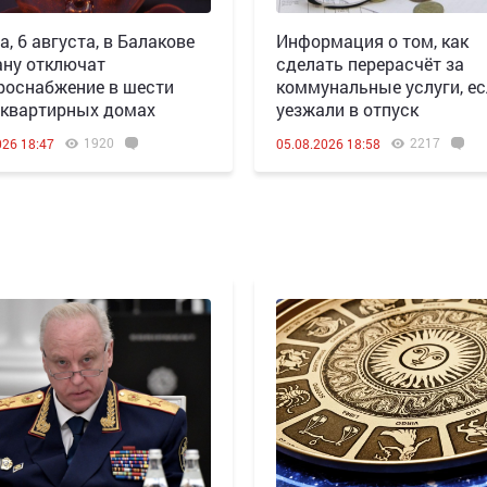
а, 6 августа, в Балакове
Информация о том, как
ану отключат
сделать перерасчёт за
роснабжение в шести
коммунальные услуги, е
квартирных домах
уезжали в отпуск
1920
2217
026 18:47
05.08.2026 18:58