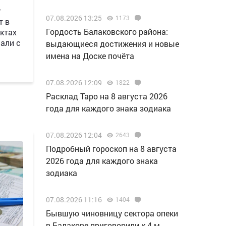
г
07.08.2026 13:25
1173
т в
Гордость Балаковского района:
ктах
али с
выдающиеся достижения и новые
имена на Доске почёта
07.08.2026 12:09
1822
Расклад Таро на 8 августа 2026
года для каждого знака зодиака
07.08.2026 12:04
2643
Подробный гороскоп на 8 августа
2026 года для каждого знака
зодиака
07.08.2026 11:16
1404
Бывшую чиновницу сектора опеки
в Балакове приговорили к 4-м