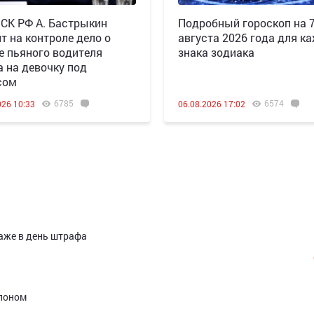
 СК РФ А. Бастрыкин
Подробный гороскоп на 
т на контроле дело о
августа 2026 года для к
е пьяного водителя
знака зодиака
а на девочку под
сом
6785
6574
026 10:33
06.08.2026 17:02
даже в день штрафа
алоном