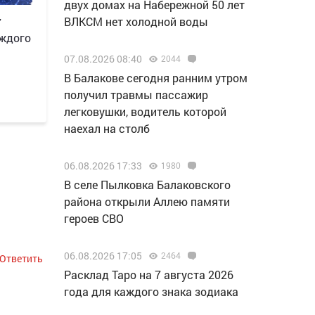
двух домах на Набережной 50 лет
ВЛКСМ нет холодной воды
7
аждого
07.08.2026 08:40
2044
В Балакове сегодня ранним утром
получил травмы пассажир
легковушки, водитель которой
наехал на столб
06.08.2026 17:33
1980
В селе Пылковка Балаковского
района открыли Аллею памяти
героев СВО
06.08.2026 17:05
2464
Ответить
Расклад Таро на 7 августа 2026
года для каждого знака зодиака