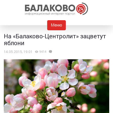
Меню
На «Балаково-Центролит» зацветут
яблони
14.05.2015, 19:01
9414