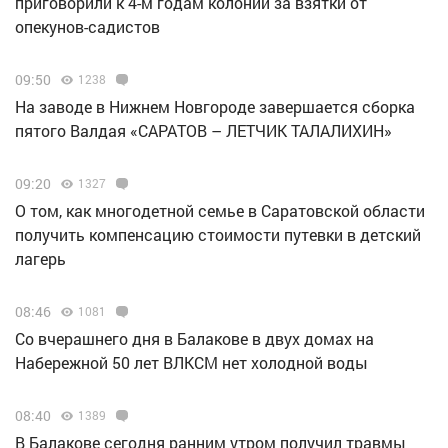
приговорили к 4-м годам колонии за взятки от
опекунов-садистов
09:50
1238
Н️а заводе в Нижнем Новгороде завершается сборка
пятого Валдая «САРАТОВ – ЛЕТЧИК ТАЛАЛИХИН»
09:20
1327
О том, как многодетной семье в Саратовской области
получить компенсацию стоимости путевки в детский
лагерь
08:46
1081
Со вчерашнего дня в Балакове в двух домах на
Набережной 50 лет ВЛКСМ нет холодной воды
08:40
1389
В Балакове сегодня ранним утром получил травмы