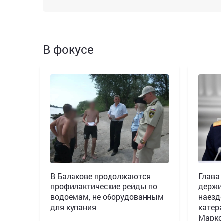
В фокусе
В Балакове продолжаются
Глава
профилактические рейды по
держи
водоемам, не оборудованным
наезд
для купания
катер
Марк