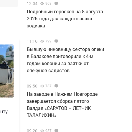
12:04
903
Подробный гороскоп на 8 августа
2026 года для каждого знака
зодиака
11:16
799
Бывшую чиновницу сектора опеки
в Балакове приговорили к 4-м
годам колонии за взятки от
опекунов-садистов
09:50
787
Н️а заводе в Нижнем Новгороде
завершается сборка пятого
Валдая «САРАТОВ – ЛЕТЧИК
онту
ТАЛАЛИХИН»
09:20
987