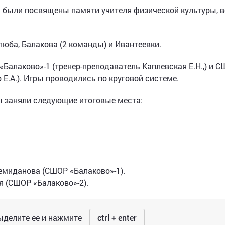
и были посвящены памяти учителя физической культуры, 
люба, Балакова (2 команды) и Ивантеевки.
алаково»-1 (тренер-преподаватель Каплевская Е.Н.,) и 
 Е.А.). Игры проводились по круговой системе.
ы заняли следующие итоговые места:
миданова (СШОР «Балаково»-1).
 (СШОР «Балаково»-2).
делите ее и нажмите
ctrl + enter