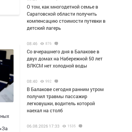
О том, как многодетной семье в
Саратовской области получить
компенсацию стоимости путевки в
детский лагерь
08:46
876
Со вчерашнего дня в Балакове в
двух домах на Набережной 50 лет
ВЛКСМ нет холодной воды
08:40
992
В Балакове сегодня ранним утром
получил травмы пассажир
легковушки, водитель которой
наехал на столб
тных
06.08.2026 17:33
1535
 «За