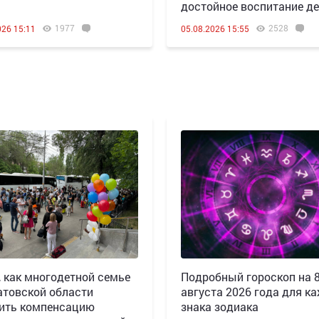
достойное воспитание де
1977
2528
026 15:11
05.08.2026 15:55
, как многодетной семье
Подробный гороскоп на 
атовской области
августа 2026 года для к
ить компенсацию
знака зодиака