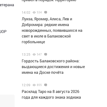
ветерана
14:02
534
Луиза, Яромир, Алиса, Лев и
Добромира: редкие имена
новорожденных, появившихся на
СШОР
свет в июле в Балаковской
горбольнице
13:25
547
Гордость Балаковского района:
выдающиеся достижения и новые
имена на Доске почёта
12:09
855
Расклад Таро на 8 августа 2026
года для каждого знака зодиака