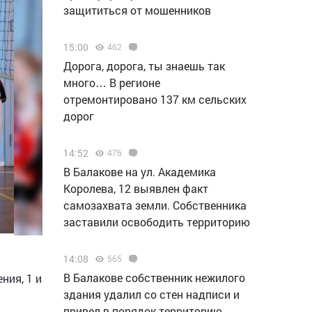
защититься от мошенников
15:00
462
Дорога, дорога, ты знаешь так
много… В регионе
отремонтировано 137 км сельских
дорог
14:52
476
В Балакове на ул. Академика
Королева, 12 выявлен факт
самозахвата земли. Собственника
заставили освободить территорию
14:08
565
В Балакове собственник нежилого
ния, 1 и
здания удалил со стен надписи и
привел в порядок территорию