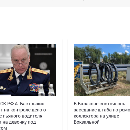
 СК РФ А. Бастрыкин
В Балакове состоялось
т на контроле дело о
заседание штаба по рем
е пьяного водителя
коллектора на улице
а на девочку под
Вокзальной
сом