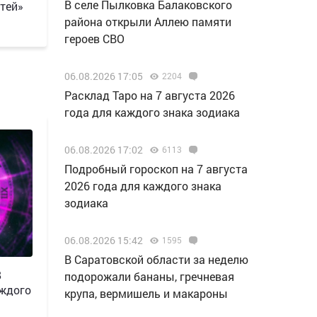
В селе Пылковка Балаковского
тей»
района открыли Аллею памяти
героев СВО
06.08.2026 17:05
2204
Расклад Таро на 7 августа 2026
года для каждого знака зодиака
06.08.2026 17:02
6113
Подробный гороскоп на 7 августа
2026 года для каждого знака
зодиака
06.08.2026 15:42
1595
В Саратовской области за неделю
8
подорожали бананы, гречневая
аждого
крупа, вермишель и макароны