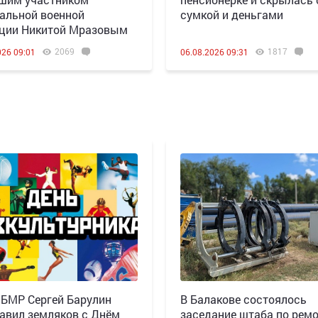
альной военной
сумкой и деньгами
ции Никитой Мразовым
2069
1817
026 09:01
06.08.2026 09:31
 БМР Сергей Барулин
В Балакове состоялось
авил земляков с Днём
заседание штаба по рем