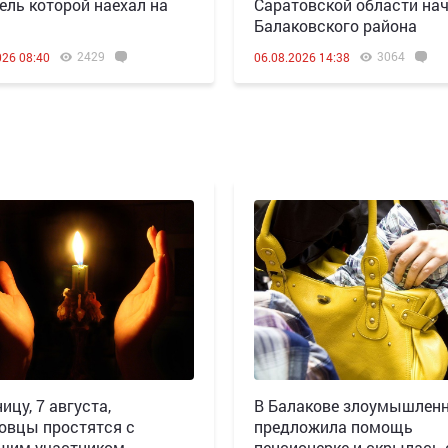
ель которой наехал на
Саратовской области нач
Балаковского района
2429
3064
026 08:40
06.08.2026 14:38
ицу, 7 августа,
В Балакове злоумышлен
овцы простятся с
предложила помощь
шим участником
пенсионерке и скрылась 