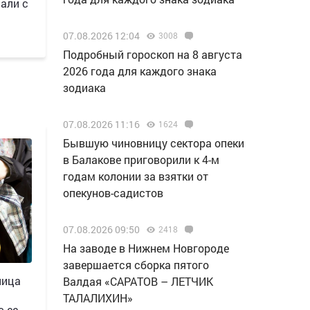
али с
07.08.2026 12:04
3008
Подробный гороскоп на 8 августа
2026 года для каждого знака
зодиака
07.08.2026 11:16
1624
Бывшую чиновницу сектора опеки
в Балакове приговорили к 4-м
годам колонии за взятки от
опекунов-садистов
07.08.2026 09:50
2418
Н️а заводе в Нижнем Новгороде
завершается сборка пятого
ница
Валдая «САРАТОВ – ЛЕТЧИК
ТАЛАЛИХИН»
с ее