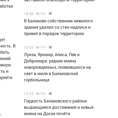
аботки
14:08
901
В Балакове собственник нежилого
здания удалил со стен надписи и
привел в порядок территорию
дет
ность. В
14:02
919
бить.
Луиза, Яромир, Алиса, Лев и
енней
Добромира: редкие имена
лавную
новорожденных, появившихся на
ть и
свет в июле в Балаковской
прийти
горбольнице
13:25
853
Гордость Балаковского района:
выдающиеся достижения и новые
имена на Доске почёта
.