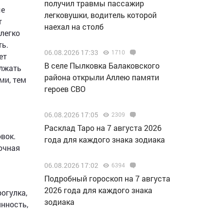
получил травмы пассажир
ые
легковушки, водитель которой
т
наехал на столб
легко
ть.
06.08.2026 17:33
1710
ет
В селе Пылковка Балаковского
олжать
района открыли Аллею памяти
ми, тем
героев СВО
06.08.2026 17:05
2309
Расклад Таро на 7 августа 2026
вок.
года для каждого знака зодиака
очная
06.08.2026 17:02
6394
Подробный гороскоп на 7 августа
2026 года для каждого знака
огулка,
зодиака
янность,