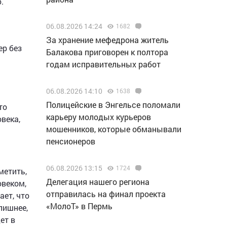
.
06.08.2026 14:24
1682
За хранение мефедрона житель
ер без
Балакова приговорен к полтора
годам исправительных работ
06.08.2026 14:10
1638
Полицейские в Энгельсе поломали
то
карьеру молодых курьеров
века,
мошенников, которые обманывали
пенсионеров
06.08.2026 13:15
1724
метить,
Делегация нашего региона
овеком,
отправилась на финал проекта
ает, что
«МолоТ» в Пермь
лишнее,
ет в