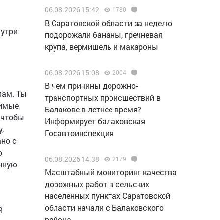
06.08.2026 15:42
1780
В Саратовской области за неделю
нутри
подорожали бананы, гречневая
крупа, вермишель и макароны
06.08.2026 15:08
2004
В чем причины дорожно-
лам. Ты
транспортных происшествий в
димые
Балакове в летнее время?
 чтобы
Информирует балаковская
у,
Госавтоинспекция
ано с
о
06.08.2026 14:38
2179
енную
Масштабный мониторинг качества
дорожных работ в сельских
населенных пунктах Саратовской
области начали с Балаковского
й
района