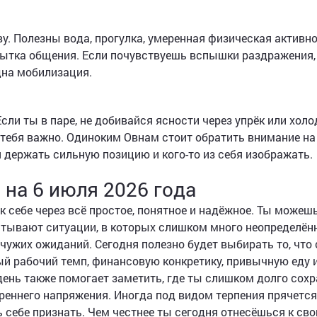
у. Полезны вода, прогулка, умеренная физическая активно
бытка общения. Если почувствуешь вспышки раздражения,
дна мобилизация.
сли ты в паре, не добивайся ясности через упрёк или холо
я тебя важно. Одиноким Овнам стоит обратить внимание на
 держать сильную позицию и кого-то из себя изображать.
 на 6 июля 2026 года
 себе через всё простое, понятное и надёжное. Ты можеш
атывают ситуации, в которых слишком много неопределённ
чужих ожиданий. Сегодня полезно будет выбирать то, что
ный рабочий темп, финансовую конкретику, привычную еду 
день также помогает заметить, где ты слишком долго сох
реннего напряжения. Иногда под видом терпения прячется
 себе признать. Чем честнее ты сегодня отнесёшься к св