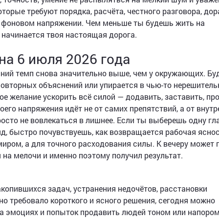
торые требуют порядка, расчёта, честного разговора, дор
 в фоновом напряжении. Чем меньше ты будешь жить на
е начинается твоя настоящая дорога.
на 6 июля 2026 года
нний темп снова значительно выше, чем у окружающих. Бу
т повторных объяснений или упирается в чью-то нерешитель
е желание ускорить всё силой — додавить, заставить, про
оего напряжения идёт не от самих препятствий, а от внутр
росто не вовлекаться в лишнее. Если ты выберешь одну г
д, быстро почувствуешь, как возвращается рабочая яснос
миром, а для точного расходования силы. К вечеру может 
 на мелочи и именно поэтому получил результат.
акопившихся задач, устранения недочётов, расстановки
вно требовало короткого и ясного решения, сегодня можно
на эмоциях и попыток продавить людей тоном или напором