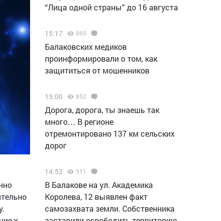
“Лица одной страны” до 16 августа
15:17
865
Балаковских медиков
проинформировали о том, как
защититься от мошенников
15:00
852
Дорога, дорога, ты знаешь так
много… В регионе
отремонтировано 137 км сельских
дорог
14:52
911
В Балакове на ул. Академика
нно
Королева, 12 выявлен факт
ительно
самозахвата земли. Собственника
у.
заставили освободить территорию
ние к