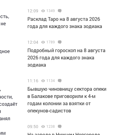
12:09
1349
сть,
Расклад Таро на 8 августа 2026
 не
года для каждого знака зодиака
12:04
1789
Подробный гороскоп на 8 августа
дное
2026 года для каждого знака
зодиака
11:16
1134
Бывшую чиновницу сектора опеки
ь
в Балакове приговорили к 4-м
ости,
годам колонии за взятки от
 создаёт
опекунов-садистов
и
ранял
09:50
1238
оим
Н️а заводе в Нижнем Новгороде