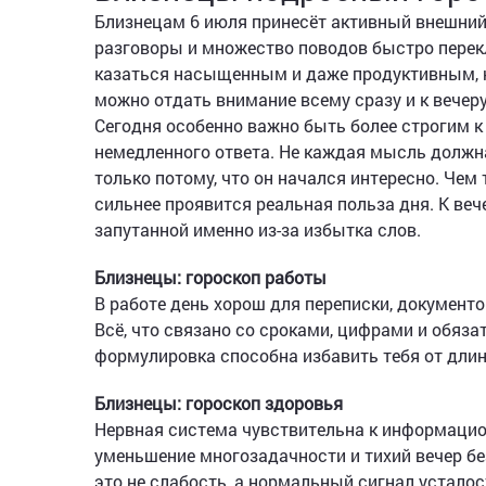
Близнецам 6 июля принесёт активный внешний 
разговоры и множество поводов быстро перекл
казаться насыщенным и даже продуктивным, н
можно отдать внимание всему сразу и к вечеру
Сегодня особенно важно быть более строгим к 
немедленного ответа. Не каждая мысль должна
только потому, что он начался интересно. Че
сильнее проявится реальная польза дня. К веч
запутанной именно из-за избытка слов.
Близнецы: гороскоп работы
В работе день хорош для переписки, документо
Всё, что связано со сроками, цифрами и обяз
формулировка способна избавить тебя от дли
Близнецы: гороскоп здоровья
Нервная система чувствительна к информацион
уменьшение многозадачности и тихий вечер бе
это не слабость, а нормальный сигнал усталос