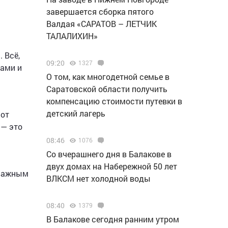
завершается сборка пятого
Валдая «САРАТОВ – ЛЕТЧИК
ТАЛАЛИХИН»
 Всё,
09:20
1327
тами и
О том, как многодетной семье в
Саратовской области получить
компенсацию стоимости путевки в
детский лагерь
 от
 — это
08:46
1076
Со вчерашнего дня в Балакове в
двух домах на Набережной 50 лет
 важным
ВЛКСМ нет холодной воды
08:40
1379
В Балакове сегодня ранним утром