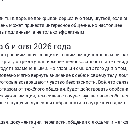
и ты в паре, не прикрывай серьёзную тему шуткой, если в
ень может принести интересное общение, но настоящее
ть подлинным, а не только эффектным.
а 6 июля 2026 года
 настроениям окружающих и тонким эмоциональным сигна
скрытую тревогу, напряжение, недосказанность и те неви
ходят незамеченными. Но главный смысл этого дня в том,
олезно мягко вернуть внимание к себе: к своему телу, дом
оторые возвращают чувство безопасности. Всё, что связ
отказом от тяжёлого общения, будет действовать особенн
ез чужие эмоции, тем сильнее почувствуешь свою собств
плое ощущение душевной собранности и внутреннего дома.
адач, документации, переписки, общения с людьми и мягко