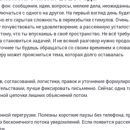
фон: сообщения, идеи, вопросы, мелкие дела, неожиданн
ючаться с одного на другое. На первый взгляд день буде
о его скрытая сложность в переизбытке стимулов. Очень 
 почувствовать не удовлетворение, а рассеянную усталос
тому, что ты впускаешь в своё пространство. Не всё требу
 становиться задачей. И не всякий разговор нужно прод
м точнее ты будешь обращаться со своим временем и слова
еру может проясниться тема, которая долго оставалась
в, согласований, логистики, правок и уточнения формулиро
ательствами, лучше фиксировать письменно. Сейчас одна т
нной цепочки лишних объяснений потом.
ной перегрузке. Полезны короткие паузы без телефона, пр
з бесконечного потока уведомлений. Если появится рассе
ти.