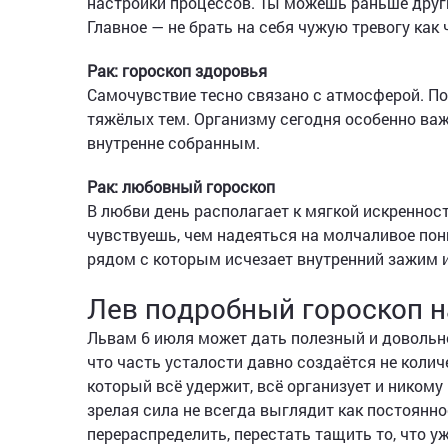
настройки процессов. Ты можешь раньше други
Главное — не брать на себя чужую тревогу как 
Рак: гороскоп здоровья
Самочувствие тесно связано с атмосферой. Пол
тяжёлых тем. Организму сегодня особенно ва
внутренне собранным.
Рак: любовный гороскоп
В любви день располагает к мягкой искренности
чувствуешь, чем надеяться на молчаливое пон
рядом с которым исчезает внутренний зажим 
Лев подробный гороскоп н
Львам 6 июля может дать полезный и довольно
что часть усталости давно создаётся не колич
который всё удержит, всё организует и никому
зрелая сила не всегда выглядит как постоянно
перераспределить, перестать тащить то, что у