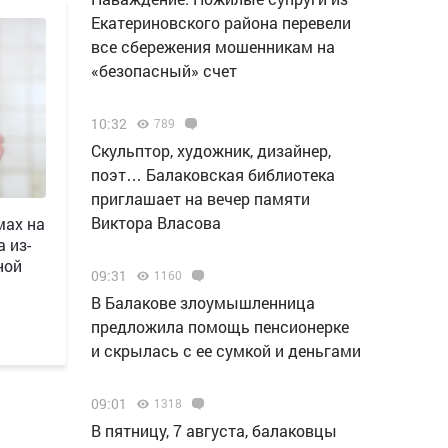
Екатериновского района перевели
все сбережения мошенникам на
«безопасный» счет
10:32
789
Скульптор, художник, дизайнер,
поэт… Балаковская библиотека
приглашает на вечер памяти
Виктора Власова
мах на
 из-
ной
09:31
1160
В Балакове злоумышленница
предложила помощь пенсионерке
и скрылась с ее сумкой и деньгами
09:01
1318
В пятницу, 7 августа, балаковцы