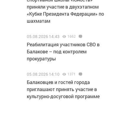
приняли участие в двухэтапном
«Кубке Президента Федерации» по
шахматам
05.08.2026 14:43
1662
Реабилитация участников СВО в
Балакове – под контролем
прокуратуры
05.08.2026 14:10
1371
Балаковцев и гостей города
приглашают принять участие в
культурно-досуговой программе
«Жизнь в танце»
05.08.2026 12:46
1644
«Т Плюс» заменила головные