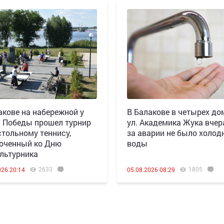
акове на набережной у
В Балакове в четырех до
 Победы прошел турнир
ул. Академика Жука вчера
стольному теннису,
за аварии не было холод
оченный ко Дню
воды
льтурника
2633
1805
026 20:14
05.08.2026 08:29