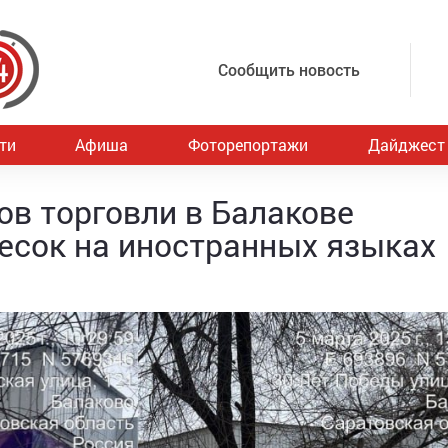
Сообщить новость
ти
Афиша
Фоторепортажи
Дайджест
ов торговли в Балакове
есок на иностранных языках