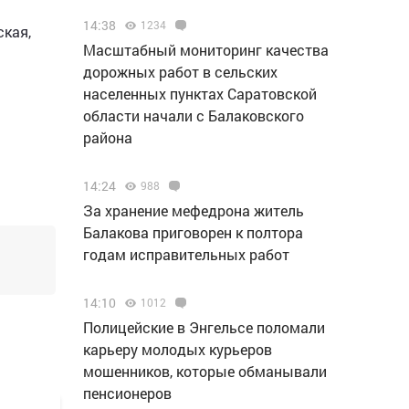
14:38
1234
ская,
Масштабный мониторинг качества
дорожных работ в сельских
населенных пунктах Саратовской
области начали с Балаковского
района
14:24
988
За хранение мефедрона житель
Балакова приговорен к полтора
годам исправительных работ
14:10
1012
Полицейские в Энгельсе поломали
карьеру молодых курьеров
мошенников, которые обманывали
пенсионеров