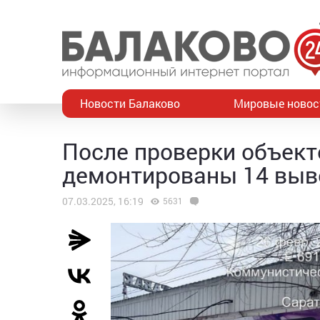
Новости Балаково
Мировые новос
После проверки объект
демонтированы 14 выв
07.03.2025, 16:19
5631