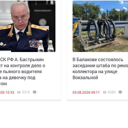
 СК РФ А. Бастрыкин
В Балакове состоялось
т на контроле дело о
заседание штаба по рем
е пьяного водителя
коллектора на улице
а на девочку под
Вокзальной
сом
5316
6083
026 10:33
03.08.2026 09:11