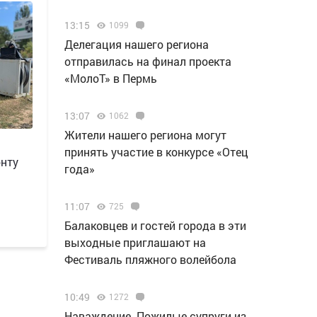
13:15
1099
Делегация нашего региона
отправилась на финал проекта
«МолоТ» в Пермь
13:07
1062
Жители нашего региона могут
принять участие в конкурсе «Отец
онту
года»
11:07
725
Балаковцев и гостей города в эти
выходные приглашают на
Фестиваль пляжного волейбола
10:49
1272
Наваждение. Пожилые супруги из