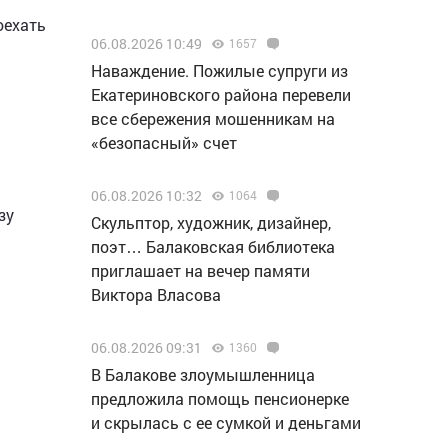
оехать
06.08.2026 10:49
1657
Наваждение. Пожилые супруги из
Екатериновского района перевели
все сбережения мошенникам на
«безопасный» счет
06.08.2026 10:32
1064
зу
Скульптор, художник, дизайнер,
поэт… Балаковская библиотека
приглашает на вечер памяти
Виктора Власова
06.08.2026 09:31
1360
В Балакове злоумышленница
предложила помощь пенсионерке
ь
и скрылась с ее сумкой и деньгами