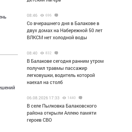
08:46
696
ень
Со вчерашнего дня в Балакове в
двух домах на Набережной 50 лет
ВЛКСМ нет холодной воды
08:40
832
В Балакове сегодня ранним утром
получил травмы пассажир
легковушки, водитель которой
наехал на столб
решений
06.08.2026 17:33
1440
В селе Пылковка Балаковского
района открыли Аллею памяти
героев СВО