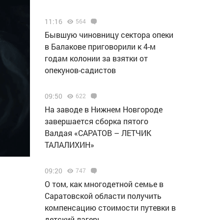
11:16
564
Бывшую чиновницу сектора опеки
в Балакове приговорили к 4-м
годам колонии за взятки от
опекунов-садистов
09:50
622
Н️а заводе в Нижнем Новгороде
завершается сборка пятого
Валдая «САРАТОВ – ЛЕТЧИК
ТАЛАЛИХИН»
09:20
747
О том, как многодетной семье в
Саратовской области получить
компенсацию стоимости путевки в
детский лагерь