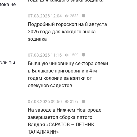
пока не
07.08.2026 12:04
2833
Подробный гороскоп на 8 августа
2026 года для каждого знака
зодиака
07.08.2026 11:16
1509
если ты
Бывшую чиновницу сектора опеки
в Балакове приговорили к 4-м
годам колонии за взятки от
опекунов-садистов
07.08.2026 09:50
2173
Н️а заводе в Нижнем Новгороде
завершается сборка пятого
Валдая «САРАТОВ – ЛЕТЧИК
ТАЛАЛИХИН»