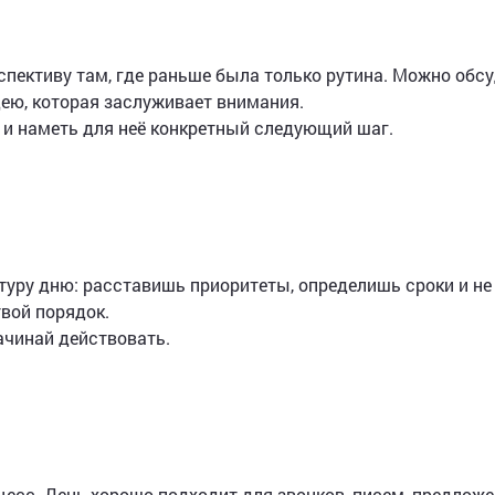
спективу там, где раньше была только рутина. Можно обс
дею, которая заслуживает внимания.
 и наметь для неё конкретный следующий шаг.
ктуру дню: расставишь приоритеты, определишь сроки и не
вой порядок.
ачинай действовать.
есс. День хорошо подходит для звонков, писем, предложе