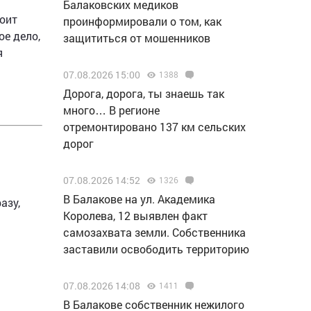
Балаковских медиков
тоит
проинформировали о том, как
е дело,
защититься от мошенников
я
07.08.2026 15:00
1388
Дорога, дорога, ты знаешь так
много… В регионе
отремонтировано 137 км сельских
дорог
07.08.2026 14:52
1326
В Балакове на ул. Академика
азу,
Королева, 12 выявлен факт
самозахвата земли. Собственника
заставили освободить территорию
07.08.2026 14:08
1411
В Балакове собственник нежилого