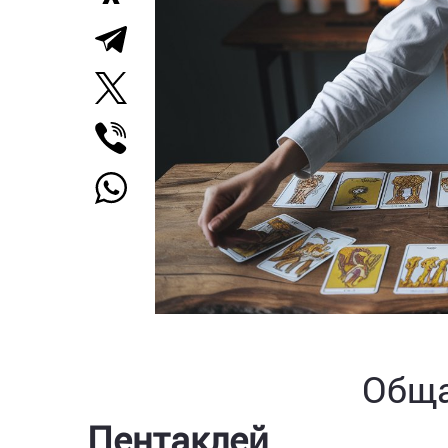
Обща
Пентаклей