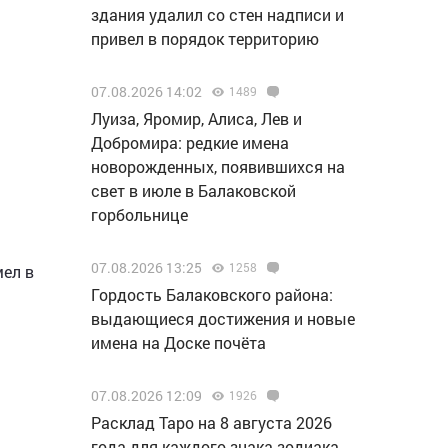
здания удалил со стен надписи и
привел в порядок территорию
07.08.2026 14:02
1489
Луиза, Яромир, Алиса, Лев и
Добромира: редкие имена
новорожденных, появившихся на
свет в июле в Балаковской
горбольнице
07.08.2026 13:25
1258
мел в
Гордость Балаковского района:
выдающиеся достижения и новые
имена на Доске почёта
07.08.2026 12:09
1926
Расклад Таро на 8 августа 2026
года для каждого знака зодиака