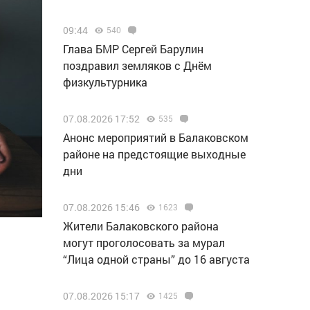
09:44
540
Глава БМР Сергей Барулин
поздравил земляков с Днём
физкультурника
07.08.2026 17:52
535
Анонс мероприятий в Балаковском
районе на предстоящие выходные
дни
07.08.2026 15:46
1623
Жители Балаковского района
могут проголосовать за мурал
“Лица одной страны” до 16 августа
07.08.2026 15:17
1425