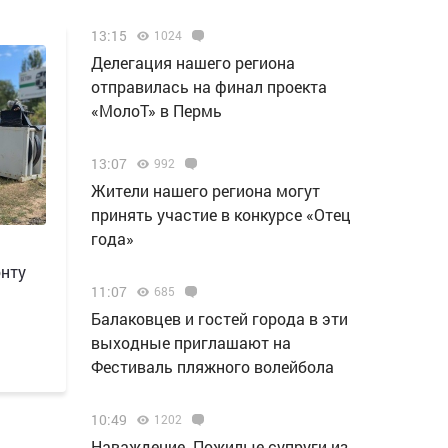
13:15
1024
Делегация нашего региона
отправилась на финал проекта
«МолоТ» в Пермь
13:07
992
Жители нашего региона могут
принять участие в конкурсе «Отец
года»
онту
11:07
685
Балаковцев и гостей города в эти
выходные приглашают на
Фестиваль пляжного волейбола
10:49
1202
Наваждение. Пожилые супруги из