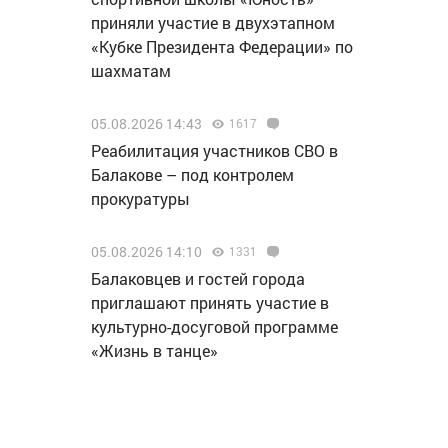
приняли участие в двухэтапном
«Кубке Президента Федерации» по
шахматам
05.08.2026 14:43
1617
Реабилитация участников СВО в
Балакове – под контролем
прокуратуры
05.08.2026 14:10
1331
Балаковцев и гостей города
приглашают принять участие в
культурно-досуговой программе
«Жизнь в танце»
05.08.2026 12:46
1604
«Т Плюс» заменила головные