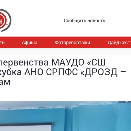
Сообщить новость
ти
Афиша
Фоторепортажи
Дайджест
 первенства МАУДО «СШ
кубка АНО СРПФС «ДРОЗД –
ам