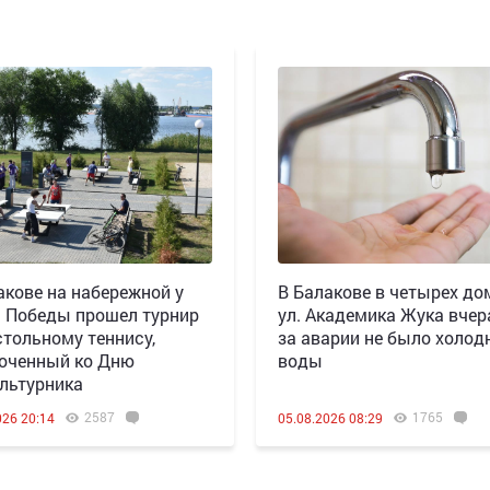
акове на набережной у
В Балакове в четырех до
 Победы прошел турнир
ул. Академика Жука вчера
стольному теннису,
за аварии не было холод
оченный ко Дню
воды
льтурника
2587
1765
026 20:14
05.08.2026 08:29