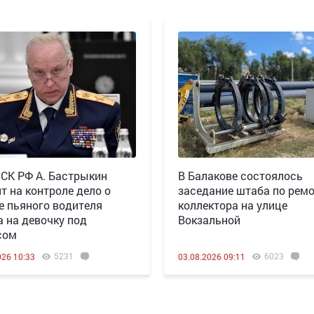
 СК РФ А. Бастрыкин
В Балакове состоялось
т на контроле дело о
заседание штаба по рем
е пьяного водителя
коллектора на улице
а на девочку под
Вокзальной
сом
5231
6023
026 10:33
03.08.2026 09:11