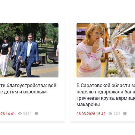
ти благоустройства: всё
В Саратовской области з
е детям и взрослым
неделю подорожали бана
гречневая крупа, вермиш
макароны
9384
924
026 14:41
06.08.2026 15:42