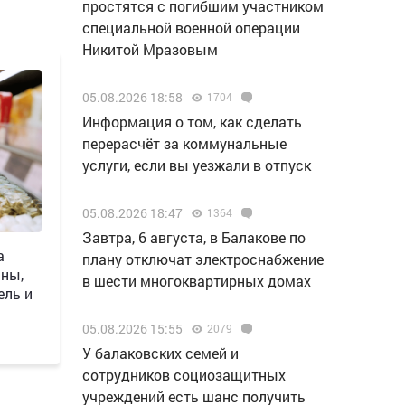
простятся с погибшим участником
специальной военной операции
Никитой Мразовым
05.08.2026 18:58
1704
Информация о том, как сделать
перерасчёт за коммунальные
услуги, если вы уезжали в отпуск
05.08.2026 18:47
1364
Завтра, 6 августа, в Балакове по
а
плану отключат электроснабжение
ны,
в шести многоквартирных домах
ель и
05.08.2026 15:55
2079
У балаковских семей и
сотрудников социозащитных
учреждений есть шанс получить