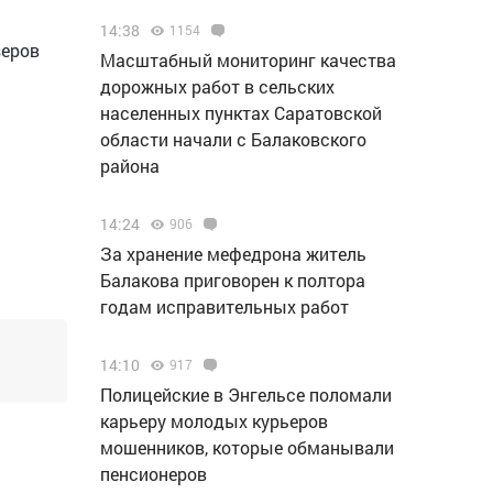
14:38
1154
зеров
Масштабный мониторинг качества
дорожных работ в сельских
населенных пунктах Саратовской
области начали с Балаковского
района
14:24
906
За хранение мефедрона житель
Балакова приговорен к полтора
годам исправительных работ
14:10
917
Полицейские в Энгельсе поломали
карьеру молодых курьеров
мошенников, которые обманывали
пенсионеров