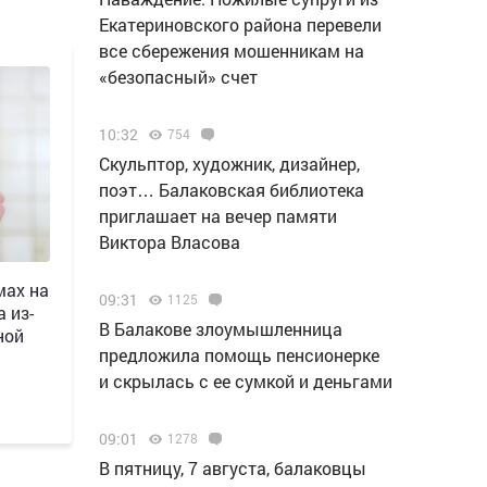
Екатериновского района перевели
все сбережения мошенникам на
«безопасный» счет
10:32
754
Скульптор, художник, дизайнер,
поэт… Балаковская библиотека
приглашает на вечер памяти
Виктора Власова
мах на
09:31
1125
 из-
В Балакове злоумышленница
ной
предложила помощь пенсионерке
и скрылась с ее сумкой и деньгами
09:01
1278
В пятницу, 7 августа, балаковцы