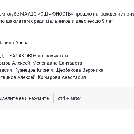
ом клубе МАУДО «СШ «ЮНОСТЬ» прошло награждение при
 шахматам среди мальчиков и девочек до 9 лет:
Мазина Алёна
ЗД – БАЛАКОВО» по шахматам:
омов Алексей, Мелендина Елизавета
тасия, Кузнецов Кирилл, Щербакова Вероника
огвинов Алексей, Комарова Анастасия
делите ее и нажмите
ctrl + enter