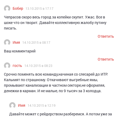
Бобер
13.10.2015 в 17:17
Чепрасов скоро весь город за копейки скупит. Ужас. Все в
шоке что он творит. Давайте коллективную жалобу путину
писать.
Ответить
Имя
14.10.2015 в 08:17
Ваш комментарий
Ответить
гость
14.10.2015 в 08:23
Срочно поменять всю команду,начиная со слесарей до ИТР.
Калымят по страшному. Откачивают выгребные ямы,
промывают канализации в частном секторе,не оформляя,
денежки в карман. И не малые, по 9 тысяч за 3 колодца.
Имя
14.10.2015 в 12:19
Давайте может с рейдерством разберемся. А потом уже за