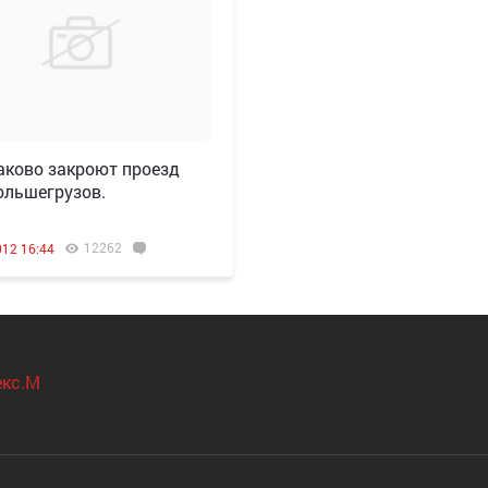
аково закроют проезд
ольшегрузов.
12262
012 16:44