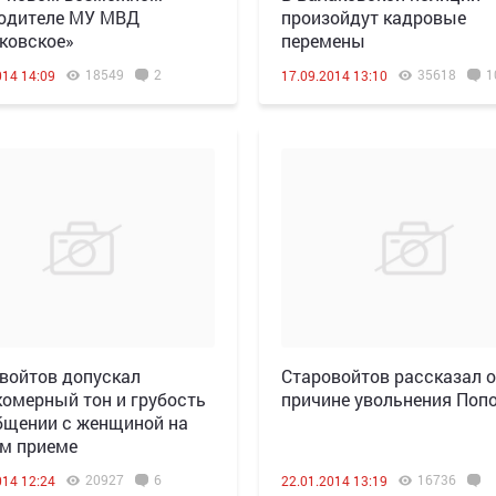
одителе МУ МВД
произойдут кадровые
ковское»
перемены
18549
2
35618
1
014 14:09
17.09.2014 13:10
войтов допускал
Старовойтов рассказал о
омерный тон и грубость
причине увольнения Поп
бщении с женщиной на
м приеме
20927
6
16736
014 12:24
22.01.2014 13:19