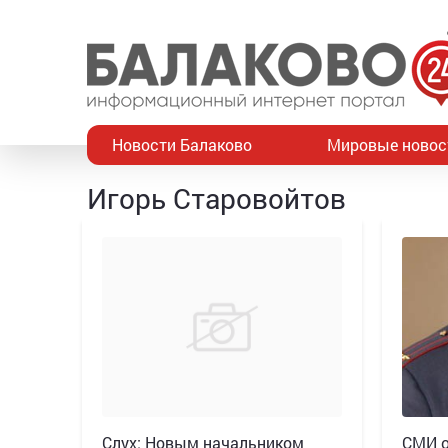
Новости Балаково
Мировые новос
Игорь Старовойтов
Слух: Новым начальником
СМИ о