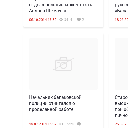
отдела полиции может стать
руков
Андрей Шевченко
«Бала
24141
3
06.10.2014 13:35
18.09.2
Начальник балаковской
Старо
полиции отчитался о
высок
проделанной работе
при о
лично
17860
29.07.2014 15:02
25.02.2