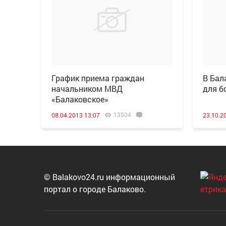
График приема граждан
В Бал
начальником МВД
для б
«Балаковское»
13504
08.04.2013 13:07
23.10.2
© Balakovo24.ru информационный
портал о городе Балаково.