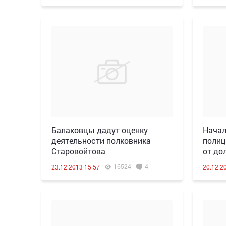
Балаковцы дадут оценку
Начал
деятельности полковника
полиц
Старовойтова
от до
16524
4
23.12.2013 15:57
20.12.2