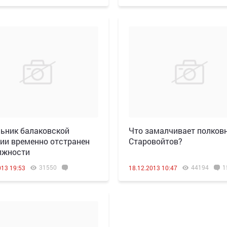
ьник балаковской
Что замалчивает полков
ии временно отстранен
Старовойтов?
лжности
31550
44194
1
013 19:53
18.12.2013 10:47