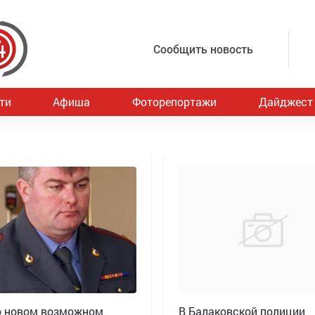
Сообщить новость
ти
Афиша
Фоторепортажи
Дайджест
 новом возможном
В Балаковской полиции