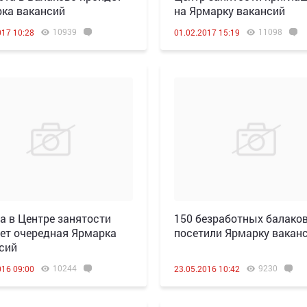
ка вакансий
на Ярмарку вакансий
10939
11098
017 10:28
01.02.2017 15:19
а в Центре занятости
150 безработных балако
ет очередная Ярмарка
посетили Ярмарку вакан
сий
10244
9230
016 09:00
23.05.2016 10:42