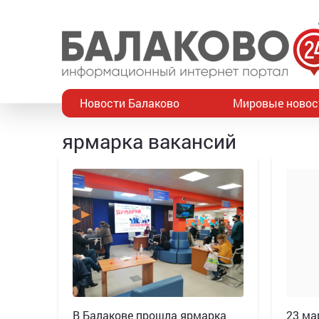
Новости Балаково
Мировые новос
ярмарка вакансий
В Балакове прошла ярмарка
23 ма