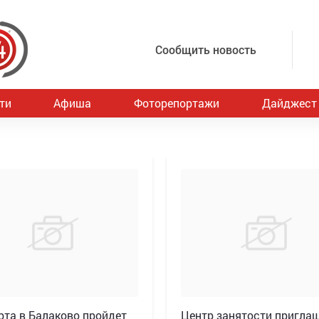
Сообщить новость
ти
Афиша
Фоторепортажи
Дайджест
рта в Балаково пройдет
Центр занятости пригла