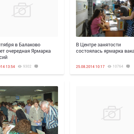
нтября в Балаково
В Центре занятости
ет очередная Ярмарка
состоялась ярмарка вак
сий
9302
10764
014 13:54
25.08.2014 10:17