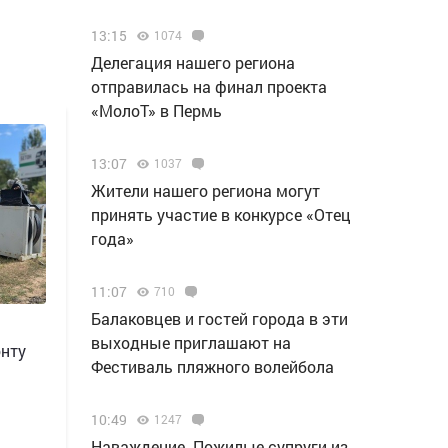
13:15
1074
Делегация нашего региона
отправилась на финал проекта
«МолоТ» в Пермь
13:07
1037
Жители нашего региона могут
принять участие в конкурсе «Отец
года»
11:07
710
Балаковцев и гостей города в эти
выходные приглашают на
онту
Фестиваль пляжного волейбола
10:49
1247
Наваждение. Пожилые супруги из