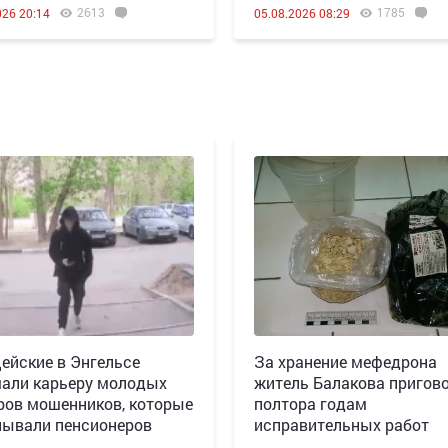
2613
1785
026 20:14
05.08.2026 08:29
ейские в Энгельсе
За хранение мефедрона
али карьеру молодых
житель Балакова пригово
ров мошенников, которые
полтора годам
ывали пенсионеров
исправительных работ