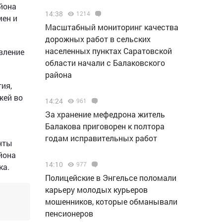
йона
14:38
1214
мен и
Масштабный мониторинг качества
дорожных работ в сельских
населенных пунктах Саратовской
вление
области начали с Балаковского
района
ия,
жей во
14:24
961
За хранение мефедрона житель
Балакова приговорен к полтора
годам исправительных работ
нты
йона
14:10
977
ка.
Полицейские в Энгельсе поломали
карьеру молодых курьеров
мошенников, которые обманывали
пенсионеров