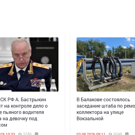
 СК РФ А. Бастрыкин
В Балакове состоялось
т на контроле дело о
заседание штаба по рем
е пьяного водителя
коллектора на улице
а на девочку под
Вокзальной
сом
5286
6048
026 10:33
03.08.2026 09:11