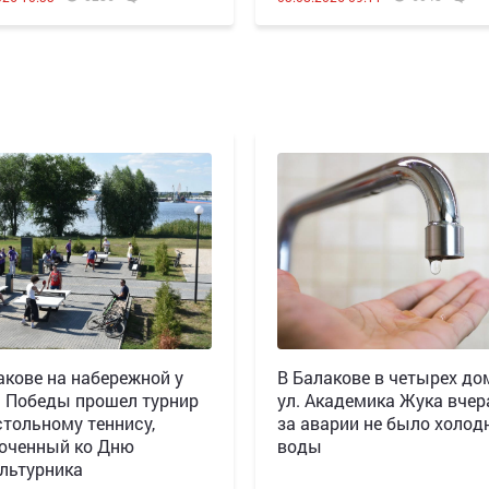
акове на набережной у
В Балакове в четырех до
 Победы прошел турнир
ул. Академика Жука вчера
стольному теннису,
за аварии не было холод
оченный ко Дню
воды
льтурника