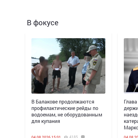
В фокусе
В Балакове продолжаются
Глава
профилактические рейды по
держи
водоемам, не оборудованным
наезд
для купания
катер
Марк
4185
04.08.2026 15:01
04.08.2