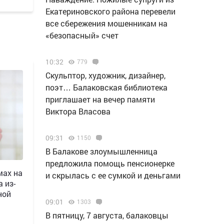
Екатериновского района перевели
все сбережения мошенникам на
«безопасный» счет
10:32
779
Скульптор, художник, дизайнер,
поэт… Балаковская библиотека
приглашает на вечер памяти
Виктора Власова
09:31
1150
В Балакове злоумышленница
предложила помощь пенсионерке
мах на
и скрылась с ее сумкой и деньгами
 из-
ной
09:01
1303
В пятницу, 7 августа, балаковцы