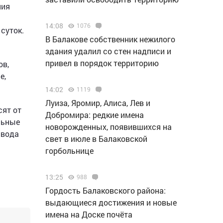
ния
14:08
1076
суток.
В Балакове собственник нежилого
здания удалил со стен надписи и
привел в порядок территорию
ов,
е,
14:02
1119
Луиза, Яромир, Алиса, Лев и
сят от
Добромира: редкие имена
льные
новорожденных, появившихся на
 вода
свет в июле в Балаковской
горбольнице
13:25
988
Гордость Балаковского района:
выдающиеся достижения и новые
имена на Доске почёта