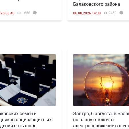
Балаковского района
1658
2459
026 08:40
06.08.2026 14:38
аковских семей и
Завтра, 6 августа, в Бала
дников социозащитных
по плану отключат
дений есть шанс
электроснабжение в шес