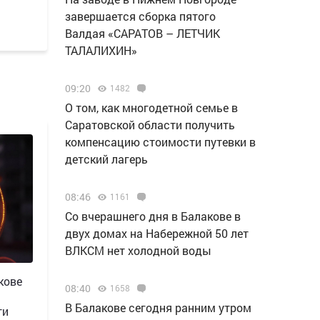
завершается сборка пятого
Валдая «САРАТОВ – ЛЕТЧИК
ТАЛАЛИХИН»
09:20
1482
О том, как многодетной семье в
Саратовской области получить
компенсацию стоимости путевки в
детский лагерь
08:46
1161
Со вчерашнего дня в Балакове в
двух домах на Набережной 50 лет
ВЛКСМ нет холодной воды
кове
08:40
1658
В Балакове сегодня ранним утром
ти