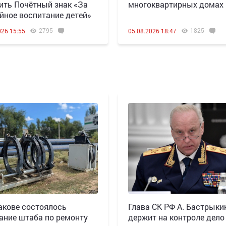
ить Почётный знак «За
многоквартирных домах
йное воспитание детей»
2795
1825
026 15:55
05.08.2026 18:47
акове состоялось
Глава СК РФ А. Бастрыки
ание штаба по ремонту
держит на контроле дело