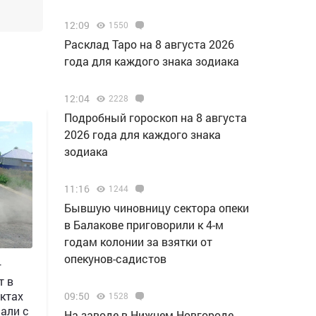
12:09
1550
Расклад Таро на 8 августа 2026
года для каждого знака зодиака
12:04
2228
Подробный гороскоп на 8 августа
2026 года для каждого знака
зодиака
11:16
1244
Бывшую чиновницу сектора опеки
в Балакове приговорили к 4-м
годам колонии за взятки от
опекунов-садистов
г
т в
ктах
09:50
1528
али с
Н️а заводе в Нижнем Новгороде