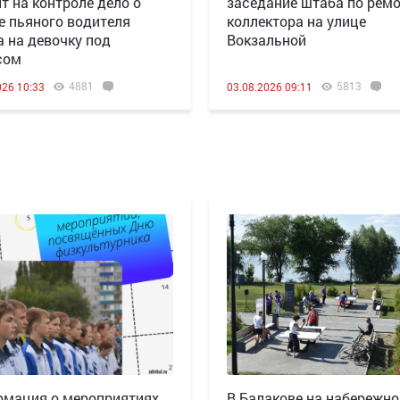
т на контроле дело о
заседание штаба по рем
е пьяного водителя
коллектора на улице
а на девочку под
Вокзальной
сом
4881
5813
026 10:33
03.08.2026 09:11
мация о мероприятиях,
В Балакове на набережно