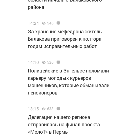
района
:
14:24
546
За хранение мефедрона житель
Балакова приговорен к полтора
годам исправительных работ
14:10
526
Полицейские в Энгельсе поломали
карьеру молодых курьеров
мошенников, которые обманывали
пенсионеров
13:15
638
Делегация нашего региона
отправилась на финал проекта
«МолоТ» в Пермь