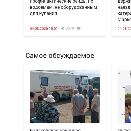
профилактические рейды по
держи
водоемам, не оборудованным
наезд
для купания
катер
Марк
3670
04.08.2026 15:01
04.08.2
Самое обсуждаемое
Балаковская районная
Инфор