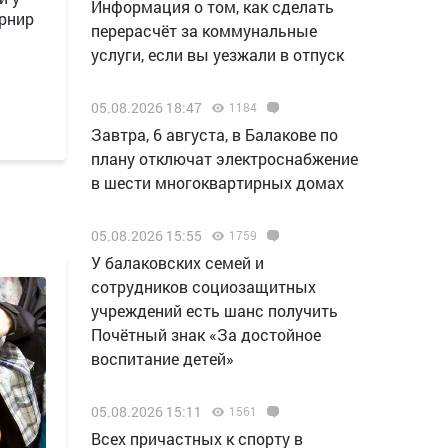
Информация о том, как сделать
рнир
перерасчёт за коммунальные
услуги, если вы уезжали в отпуск
05.08.2026 18:47
1184
Завтра, 6 августа, в Балакове по
плану отключат электроснабжение
в шести многоквартирных домах
05.08.2026 15:55
1759
У балаковских семей и
сотрудников социозащитных
учреждений есть шанс получить
Почётный знак «За достойное
воспитание детей»
05.08.2026 15:11
1561
Всех причастных к спорту в