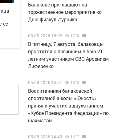
Балакове приглашают на
ница
торжественное мероприятие ко
Дню физкультурника
с ее
05.08.2026 15:02
1718
В пятницу, 7 августа, балаковцы
простятся с погибшим в бою 21-
летним участником СВО Арсением
Лиференко
05.08.2026 14:57
1912
Воспитанники балаковской
спортивной школы «Юность»
приняли участие в двухэтапном
«Кубке Президента Федерации» по
шахматам
05.08.2026 14:43
1417