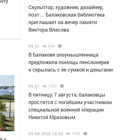
онту
Скульптор, художник, дизайнер,
поэт… Балаковская библиотека
приглашает на вечер памяти
Виктора Власова
09:31
840
В Балакове злоумышленница
предложила помощь пенсионерке
и скрылась с ее сумкой и деньгами
09:01
1005
В пятницу, 7 августа, балаковцы
простятся с погибшим участником
специальной военной операции
Никитой Мразовым
05.08.2026 18:58
1559
й у