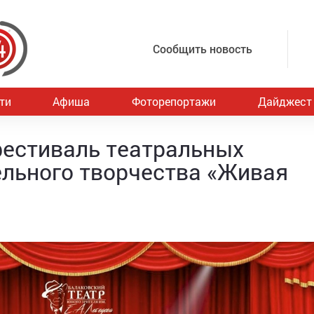
Сообщить новость
ти
Афиша
Фоторепортажи
Дайджест
фестиваль театральных
льного творчества «Живая