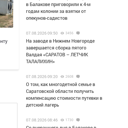
в Балакове приговорили к 4-м
годам колонии за взятки от
опекунов-садистов
07.08.2026 09:50
3456
Н️а заводе в Нижнем Новгороде
онту
завершается сборка пятого
Валдая «САРАТОВ – ЛЕТЧИК
ТАЛАЛИХИН»
07.08.2026 09:20
2608
О том, как многодетной семье в
Саратовской области получить
компенсацию стоимости путевки в
детский лагерь
07.08.2026 08:46
1730
Со вчерашнего дня в Балакове в