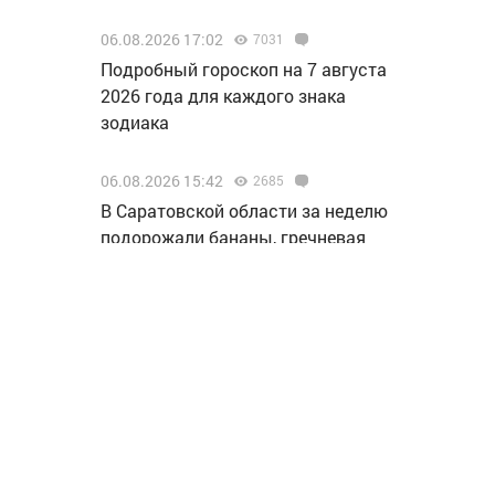
06.08.2026 17:02
7031
Подробный гороскоп на 7 августа
2026 года для каждого знака
зодиака
06.08.2026 15:42
2685
В Саратовской области за неделю
подорожали бананы, гречневая
крупа, вермишель и макароны
06.08.2026 15:08
2691
В чем причины дорожно-
транспортных происшествий в
Балакове в летнее время?
Информирует балаковская
Госавтоинспекция