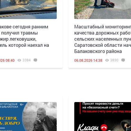
акове сегодня ранним
Масштабный мониторин
 получил травмы
качества дорожных рабо
жир легковушки,
сельских населенных пун
ель которой наехал на
Саратовской области нач
Балаковского района
3384
3830
026 08:40
06.08.2026 14:38