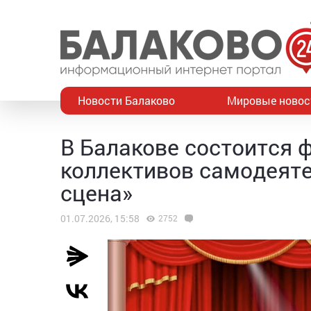
Новости Балаково
Мировые новос
В Балакове состоится 
коллективов самодеяте
сцена»
01.07.2026, 15:58
2752