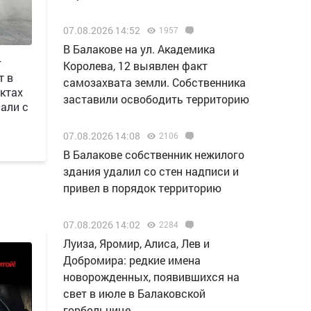
07.08.2026 14:52
1957
В Балакове на ул. Академика
г
Королева, 12 выявлен факт
т в
самозахвата земли. Собственника
ктах
заставили освободить территорию
али с
07.08.2026 14:08
2106
В Балакове собственник нежилого
здания удалил со стен надписи и
привел в порядок территорию
07.08.2026 14:02
2284
Луиза, Яромир, Алиса, Лев и
Добромира: редкие имена
новорожденных, появившихся на
свет в июле в Балаковской
горбольнице