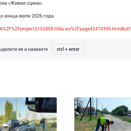
она «Живая сцена».
о конца июля 2026 года.
3A%2F%2Fproject2152858.tilda.ws%2Fpage42410395.html&ut
делите ее и нажмите
ctrl + enter