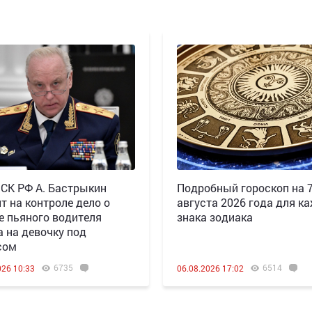
 СК РФ А. Бастрыкин
Подробный гороскоп на 
т на контроле дело о
августа 2026 года для к
е пьяного водителя
знака зодиака
а на девочку под
сом
6735
6514
026 10:33
06.08.2026 17:02