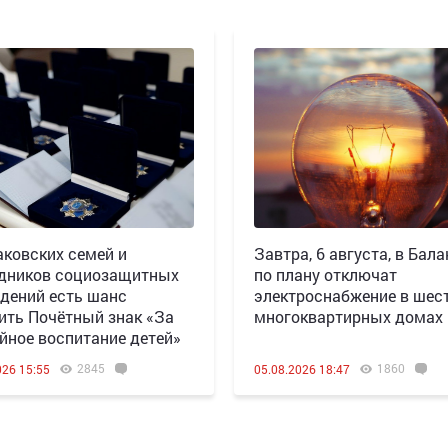
аковских семей и
Завтра, 6 августа, в Бала
дников социозащитных
по плану отключат
дений есть шанс
электроснабжение в шес
ить Почётный знак «За
многоквартирных домах
йное воспитание детей»
2845
1860
026 15:55
05.08.2026 18:47