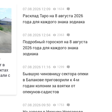
07.08.2026 12:09
1634
Расклад Таро на 8 августа 2026
года для каждого знака зодиака
07.08.2026 12:04
2363
Подробный гороскоп на 8 августа
2026 года для каждого знака
зодиака
г
т в
07.08.2026 11:16
1299
ктах
Бывшую чиновницу сектора опеки
али с
в Балакове приговорили к 4-м
годам колонии за взятки от
опекунов-садистов
07.08.2026 09:50
1753
Н️а заводе в Нижнем Новгороде