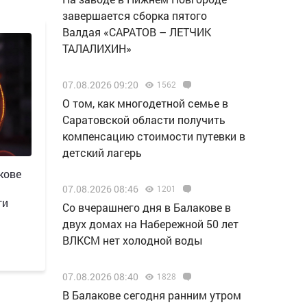
завершается сборка пятого
Валдая «САРАТОВ – ЛЕТЧИК
ТАЛАЛИХИН»
07.08.2026 09:20
1562
О том, как многодетной семье в
Саратовской области получить
компенсацию стоимости путевки в
детский лагерь
кове
07.08.2026 08:46
1201
ти
Со вчерашнего дня в Балакове в
двух домах на Набережной 50 лет
ВЛКСМ нет холодной воды
07.08.2026 08:40
1828
В Балакове сегодня ранним утром