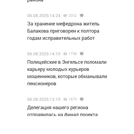
06.08.2026 14:24
2032
За хранение мефедрона житель
Балакова приговорен к полтора
годам исправительных работ
06.08.2026 14:10
1798
Полицейские в Энгельсе поломали
карьеру молодых курьеров
мошенников, которые обманывали
пенсионеров
06.08.2026 13:15
1879
Делегация нашего региона
отправилась на финал проекта
«МолоТ» в Пермь