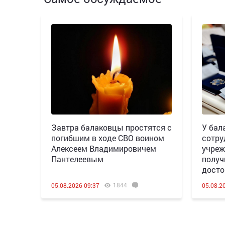
Завтра балаковцы простятся с
У бал
погибшим в ходе СВО воином
сотру
Алексеем Владимировичем
учреж
Пантелеевым
получ
досто
1844
05.08.2026 09:37
05.08.2