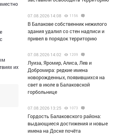
овместно
07.08.2026 14:08
1156
В Балакове собственник нежилого
здания удалил со стен надписи и
е
привел в порядок территорию
с
07.08.2026 14:02
1209
ным
Луиза, Яромир, Алиса, Лев и
твиях их
Добромира: редкие имена
новорожденных, появившихся на
свет в июле в Балаковской
горбольнице
07.08.2026 13:25
1073
Гордость Балаковского района:
выдающиеся достижения и новые
имена на Доске почёта