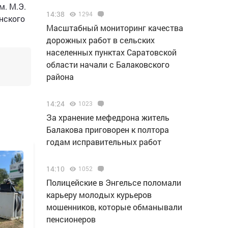
м. М.Э.
14:38
1294
нского
Масштабный мониторинг качества
дорожных работ в сельских
населенных пунктах Саратовской
области начали с Балаковского
района
14:24
1023
За хранение мефедрона житель
Балакова приговорен к полтора
годам исправительных работ
14:10
1052
Полицейские в Энгельсе поломали
карьеру молодых курьеров
мошенников, которые обманывали
пенсионеров