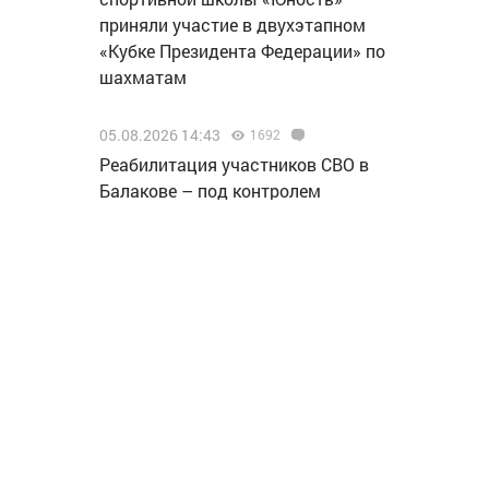
приняли участие в двухэтапном
«Кубке Президента Федерации» по
шахматам
05.08.2026 14:43
1692
Реабилитация участников СВО в
Балакове – под контролем
прокуратуры
05.08.2026 14:10
1391
Балаковцев и гостей города
приглашают принять участие в
культурно-досуговой программе
«Жизнь в танце»
05.08.2026 12:46
1674
«Т Плюс» заменила головные