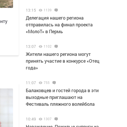
13:15
1139
Делегация нашего региона
онту
отправилась на финал проекта
«МолоТ» в Пермь
13:07
1102
Жители нашего региона могут
принять участие в конкурсе «Отец
года»
11:07
755
Балаковцев и гостей города в эти
выходные приглашают на
Фестиваль пляжного волейбола
10:49
1307
Наваждение. Пожилые супруги из