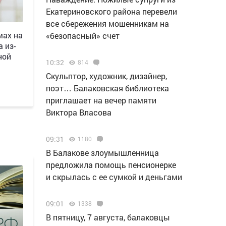
Екатериновского района перевели
все сбережения мошенникам на
мах на
«безопасный» счет
 из-
ной
10:32
814
Скульптор, художник, дизайнер,
поэт… Балаковская библиотека
приглашает на вечер памяти
Виктора Власова
09:31
1180
В Балакове злоумышленница
предложила помощь пенсионерке
и скрылась с ее сумкой и деньгами
09:01
1338
В пятницу, 7 августа, балаковцы