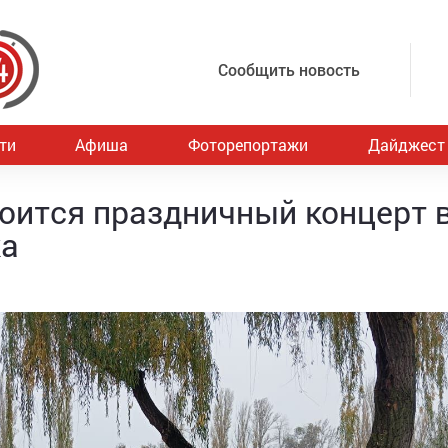
Сообщить новость
ти
Афиша
Фоторепортажи
Дайджест
тоится праздничный концерт 
ка