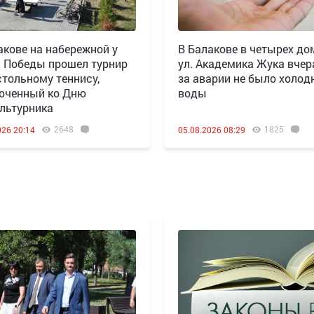
акове на набережной у
В Балакове в четырех до
 Победы прошел турнир
ул. Академика Жука вчера
стольному теннису,
за аварии не было холод
оченный ко Дню
воды
льтурника
2648
1825
026 20:14
05.08.2026 08:29