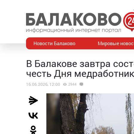
Новости Балаково
Мировые новос
В Балакове завтра сос
честь Дня медработни
16.06.2026, 12:00
2944