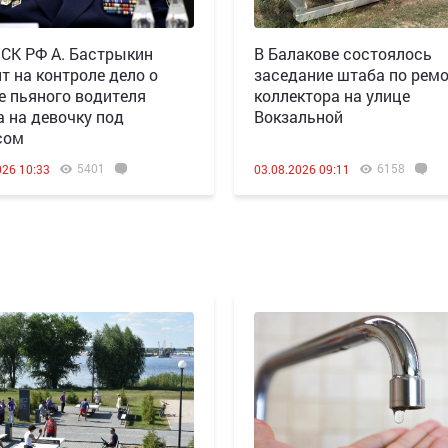
 СК РФ А. Бастрыкин
В Балакове состоялось
т на контроле дело о
заседание штаба по рем
е пьяного водителя
коллектора на улице
а на девочку под
Вокзальной
сом
5401
6158
026 10:33
03.08.2026 09:11