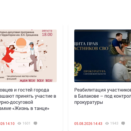
овцев и гостей города
Реабилитация участнико
ашают принять участие в
в Балакове – под контро
урно-досуговой
прокуратуры
амме «Жизнь в танце»
1601
1943
026 14:10
05.08.2026 14:43