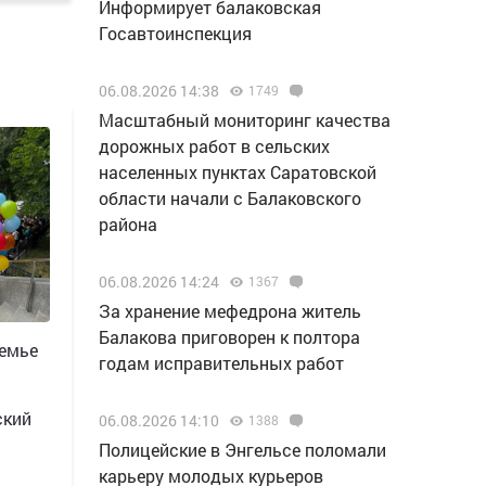
Информирует балаковская
Госавтоинспекция
06.08.2026 14:38
1749
Масштабный мониторинг качества
дорожных работ в сельских
населенных пунктах Саратовской
области начали с Балаковского
района
06.08.2026 14:24
1367
За хранение мефедрона житель
Балакова приговорен к полтора
семье
годам исправительных работ
ский
06.08.2026 14:10
1388
Полицейские в Энгельсе поломали
карьеру молодых курьеров