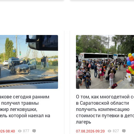
акове сегодня ранним
О том, как многодетной 
 получил травмы
в Саратовской области
жир легковушки,
получить компенсацию
ель которой наехал на
стоимости путевки в дет
лагерь
877
827
026 08:40
07.08.2026 09:20