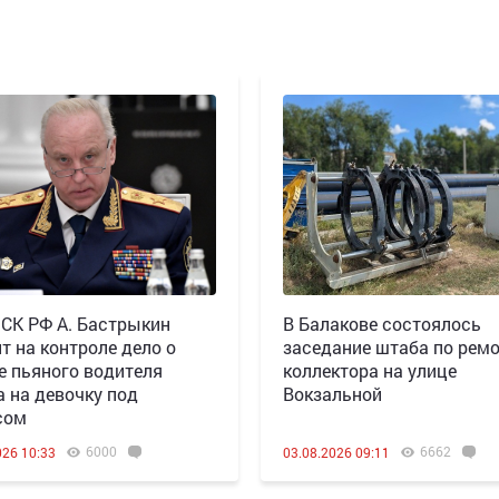
 СК РФ А. Бастрыкин
В Балакове состоялось
т на контроле дело о
заседание штаба по рем
е пьяного водителя
коллектора на улице
а на девочку под
Вокзальной
сом
6000
6662
026 10:33
03.08.2026 09:11