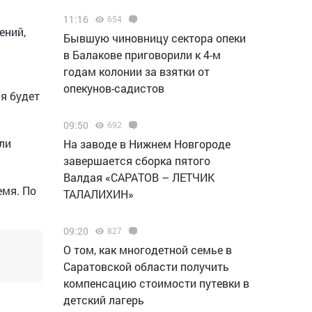
11:16
654
ений,
Бывшую чиновницу сектора опеки
в Балакове приговорили к 4-м
.
годам колонии за взятки от
опекунов-садистов
я будет
09:50
692
ли
Н️а заводе в Нижнем Новгороде
завершается сборка пятого
Валдая «САРАТОВ – ЛЕТЧИК
емя. По
ТАЛАЛИХИН»
09:20
827
О том, как многодетной семье в
Саратовской области получить
компенсацию стоимости путевки в
детский лагерь