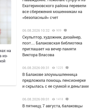
Екатериновского района перевели
все сбережения мошенникам на
«безопасный» счет
06.08.2026 10:32
909
Скульптор, художник, дизайнер,
поэт… Балаковская библиотека
приглашает на вечер памяти
мах на
Виктора Власова
 из-
ной
06.08.2026 09:31
1225
В Балакове злоумышленница
предложила помощь пенсионерке
и скрылась с ее сумкой и деньгами
06.08.2026 09:01
1418
В пятницу, 7 августа, балаковцы