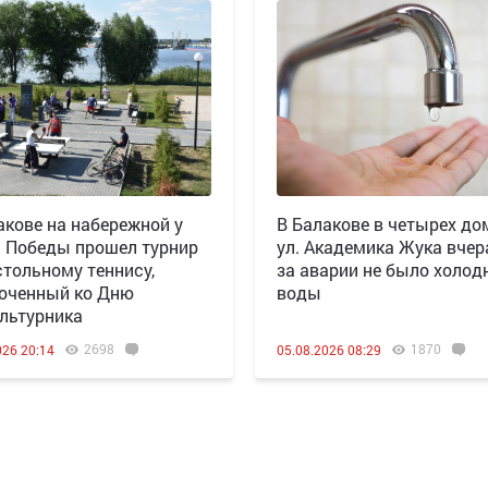
акове на набережной у
В Балакове в четырех до
 Победы прошел турнир
ул. Академика Жука вчера
стольному теннису,
за аварии не было холод
оченный ко Дню
воды
льтурника
2698
1870
026 20:14
05.08.2026 08:29