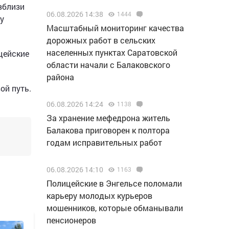
вблизи
06.08.2026 14:38
1444
у
Масштабный мониторинг качества
дорожных работ в сельских
населенных пунктах Саратовской
цейские
области начали с Балаковского
района
ой путь.
06.08.2026 14:24
1138
За хранение мефедрона житель
Балакова приговорен к полтора
годам исправительных работ
06.08.2026 14:10
1163
Полицейские в Энгельсе поломали
карьеру молодых курьеров
мошенников, которые обманывали
пенсионеров