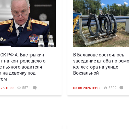
 СК РФ А. Бастрыкин
В Балакове состоялось
т на контроле дело о
заседание штаба по рем
е пьяного водителя
коллектора на улице
а на девочку под
Вокзальной
сом
5571
6302
026 10:33
03.08.2026 09:11