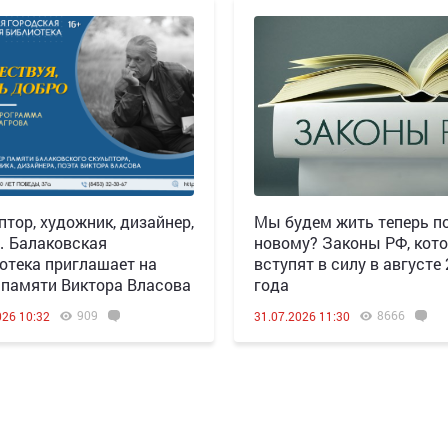
птор, художник, дизайнер,
Мы будем жить теперь по
 Балаковская
новому? Законы РФ, кот
отека приглашает на
вступят в силу в августе
 памяти Виктора Власова
года
909
8666
026 10:32
31.07.2026 11:30