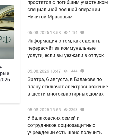
простятся с погибшим участником
специальной военной операции
Никитой Мразовым
05.08.2026 18:58
1784
Информация о том, как сделать
перерасчёт за коммунальные
услуги, если вы уезжали в отпуск
-
05.08.2026 18:47
1444
орые
Завтра, 6 августа, в Балакове по
 2026
плану отключат электроснабжение
в шести многоквартирных домах
05.08.2026 15:55
2263
У балаковских семей и
сотрудников социозащитных
учреждений есть шанс получить