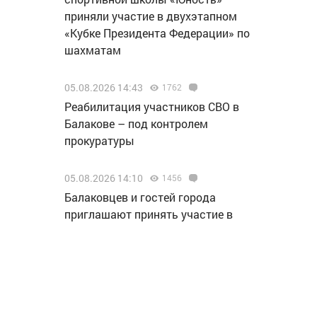
приняли участие в двухэтапном
«Кубке Президента Федерации» по
шахматам
05.08.2026 14:43
1762
Реабилитация участников СВО в
Балакове – под контролем
прокуратуры
05.08.2026 14:10
1456
Балаковцев и гостей города
приглашают принять участие в
культурно-досуговой программе
«Жизнь в танце»
05.08.2026 12:46
1744
«Т Плюс» заменила головные