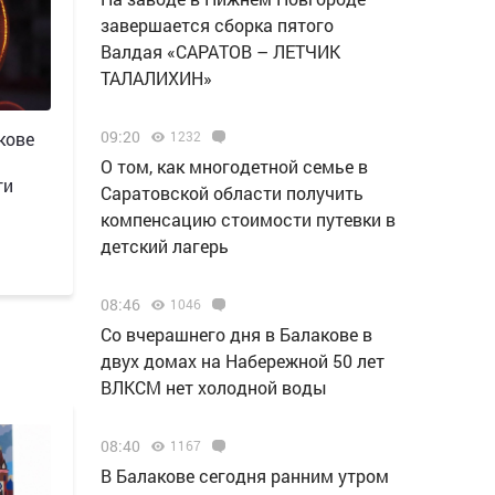
завершается сборка пятого
Валдая «САРАТОВ – ЛЕТЧИК
ТАЛАЛИХИН»
09:20
1232
кове
О том, как многодетной семье в
ти
Саратовской области получить
компенсацию стоимости путевки в
детский лагерь
08:46
1046
Со вчерашнего дня в Балакове в
двух домах на Набережной 50 лет
ВЛКСМ нет холодной воды
08:40
1167
В Балакове сегодня ранним утром