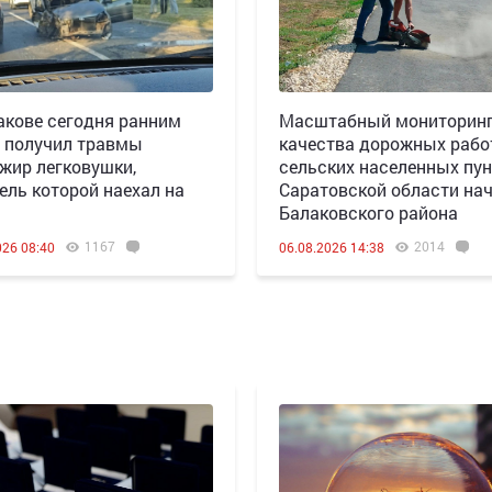
акове сегодня ранним
Масштабный мониторин
 получил травмы
качества дорожных рабо
жир легковушки,
сельских населенных пун
ель которой наехал на
Саратовской области нач
Балаковского района
1167
2014
026 08:40
06.08.2026 14:38