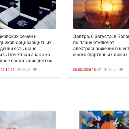
аковских семей и
Завтра, 6 августа, в Бала
дников социозащитных
по плану отключат
дений есть шанс
электроснабжение в шес
ить Почётный знак «За
многоквартирных домах
йное воспитание детей»
2659
1706
026 15:55
05.08.2026 18:47