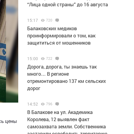
“Лица одной страны” до 16 августа
15:17
720
Балаковских медиков
проинформировали о том, как
защититься от мошенников
15:00
722
Дорога, дорога, ты знаешь так
много… В регионе
отремонтировано 137 км сельских
дорог
14:52
796
В Балакове на ул. Академика
Королева, 12 выявлен факт
сь цены
самозахвата земли. Собственника
заставили освободить территорию