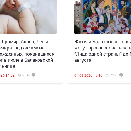
, Яромир, Алиса, Лев и
Жители Балаковского ра
мира: редкие имена
могут проголосовать за 
ожденных, появившихся
“Лица одной страны” до 
ет в июле в Балаковской
августа
льнице
794
792
026 14:02
07.08.2026 15:46