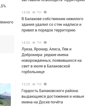
1,5%
14:08
785
В Балакове собственник нежилого
Немного
здания удалил со стен надписи и
привел в порядок территорию
14:02
794
Луиза, Яромир, Алиса, Лев и
Добромира: редкие имена
новорожденных, появившихся на
свет в июле в Балаковской
горбольнице
13:25
758
Гордость Балаковского района:
выдающиеся достижения и новые
имена на Доске почёта