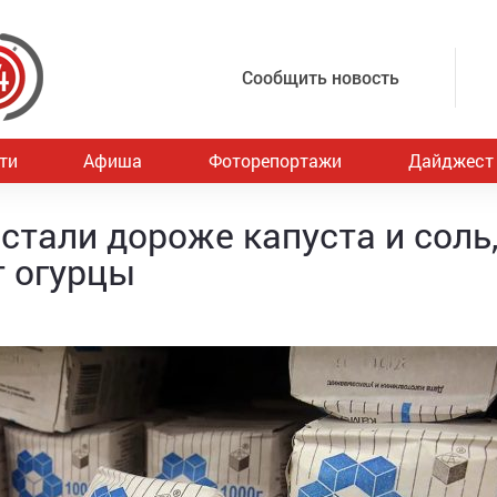
Сообщить новость
ти
Афиша
Фоторепортажи
Дайджест
стали дороже капуста и соль,
т огурцы