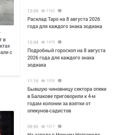
12:09
1182
Расклад Таро на 8 августа 2026
года для каждого знака зодиака
г
т в
12:04
1479
ктах
Подробный гороскоп на 8 августа
али с
2026 года для каждого знака
зодиака
11:16
1059
Бывшую чиновницу сектора опеки
в Балакове приговорили к 4-м
годам колонии за взятки от
опекунов-садистов
09:50
1017
Н️а заводе в Нижнем Новгороде