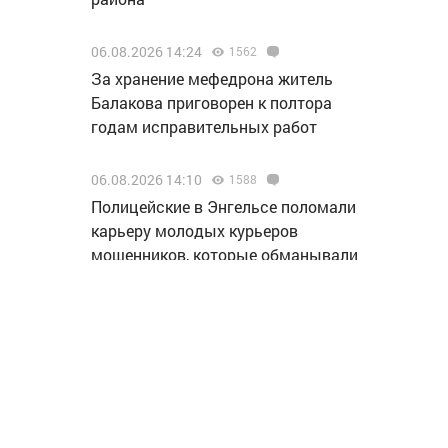
06.08.2026 14:24
1562
За хранение мефедрона житель
Балакова приговорен к полтора
годам исправительных работ
06.08.2026 14:10
1588
Полицейские в Энгельсе поломали
карьеру молодых курьеров
мошенников, которые обманывали
пенсионеров
06.08.2026 13:15
1669
Делегация нашего региона
отправилась на финал проекта
«МолоТ» в Пермь