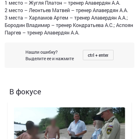
1 место – Жугля Платон – тренер Алавердян А.А.
2 место – Леонтьев Матвей – тренер Алавердян А.А.
3 места – Харламов Артем – тренер Алавердян А.А.;
Бородин Владимир – тренер Кондратьева А.С.; Аспоян
Паргев – тренер Алавердян А.А.
Нашли ошибку?
ctrl + enter
Выделите ее и нажмите
В фокусе