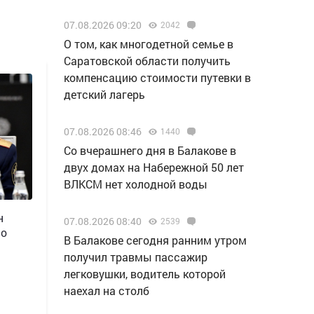
07.08.2026 09:20
2042
О том, как многодетной семье в
Саратовской области получить
компенсацию стоимости путевки в
детский лагерь
07.08.2026 08:46
1440
Со вчерашнего дня в Балакове в
двух домах на Набережной 50 лет
ВЛКСМ нет холодной воды
н
07.08.2026 08:40
2539
 о
В Балакове сегодня ранним утром
получил травмы пассажир
легковушки, водитель которой
наехал на столб