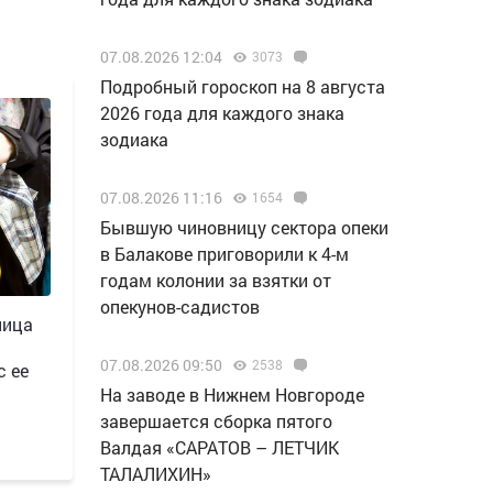
07.08.2026 12:04
3073
Подробный гороскоп на 8 августа
2026 года для каждого знака
зодиака
07.08.2026 11:16
1654
Бывшую чиновницу сектора опеки
в Балакове приговорили к 4-м
годам колонии за взятки от
опекунов-садистов
ница
07.08.2026 09:50
2538
с ее
Н️а заводе в Нижнем Новгороде
завершается сборка пятого
Валдая «САРАТОВ – ЛЕТЧИК
ТАЛАЛИХИН»