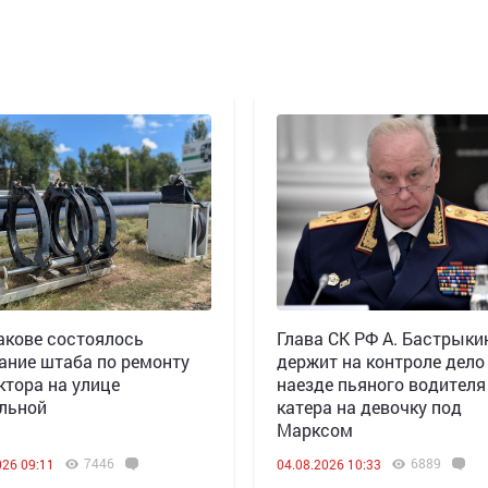
акове состоялось
Глава СК РФ А. Бастрыки
ание штаба по ремонту
держит на контроле дело
ктора на улице
наезде пьяного водителя
льной
катера на девочку под
Марксом
7446
6889
026 09:11
04.08.2026 10:33