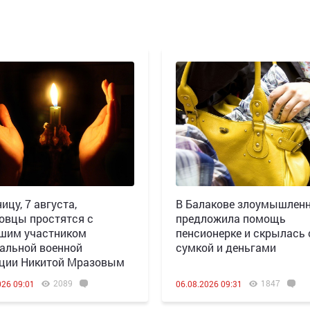
ицу, 7 августа,
В Балакове злоумышлен
овцы простятся с
предложила помощь
шим участником
пенсионерке и скрылась 
альной военной
сумкой и деньгами
ции Никитой Мразовым
2089
1847
026 09:01
06.08.2026 09:31