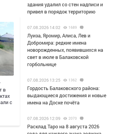
здания удалил со стен надписи и
привел в порядок территорию
07.08.2026 14:02
1689
Луиза, Яромир, Алиса, Лев и
Добромира: редкие имена
новорожденных, появившихся на
свет в июле в Балаковской
горбольнице
07.08.2026 13:25
1362
г
Гордость Балаковского района:
т в
выдающиеся достижения и новые
ктах
али с
имена на Доске почёта
07.08.2026 12:09
2070
Расклад Таро на 8 августа 2026
года для каждого знака зодиака