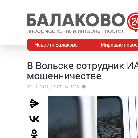
Новости Балаково
Мировые новос
В Вольске сотрудник И
мошенничестве
30.11.2021, 16:07
6380