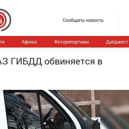
Сообщить новость
ти
Афиша
Фоторепортажи
Дайджест
АЗ ГИБДД обвиняется в