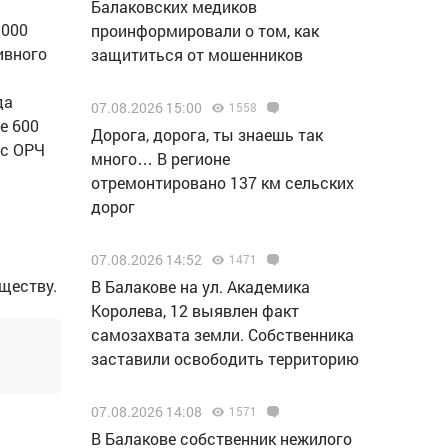
Балаковских медиков
 000
проинформировали о том, как
ивного
защититься от мошенников
да
07.08.2026 15:00
1558
е 600
Дорога, дорога, ты знаешь так
 с ОРЧ
много… В регионе
отремонтировано 137 км сельских
дорог
07.08.2026 14:52
1471
ществу.
В Балакове на ул. Академика
Королева, 12 выявлен факт
самозахвата земли. Собственника
заставили освободить территорию
07.08.2026 14:08
1571
В Балакове собственник нежилого