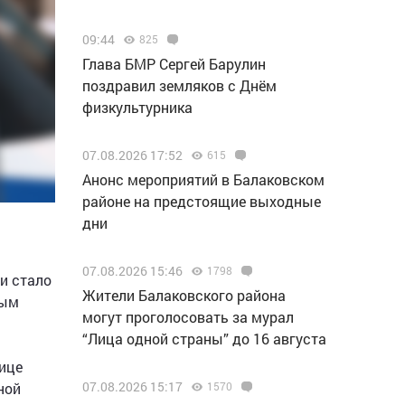
09:44
825
Глава БМР Сергей Барулин
поздравил земляков с Днём
физкультурника
07.08.2026 17:52
615
Анонс мероприятий в Балаковском
районе на предстоящие выходные
дни
07.08.2026 15:46
1798
и стало
Жители Балаковского района
ным
могут проголосовать за мурал
“Лица одной страны” до 16 августа
ице
07.08.2026 15:17
1570
ной