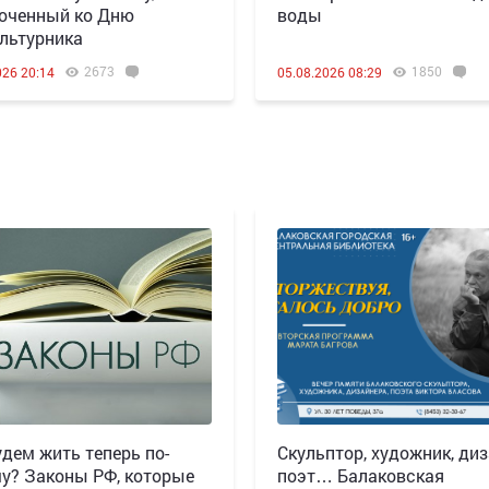
оченный ко Дню
воды
льтурника
2673
1850
026 20:14
05.08.2026 08:29
дем жить теперь по-
Скульптор, художник, диз
у? Законы РФ, которые
поэт… Балаковская