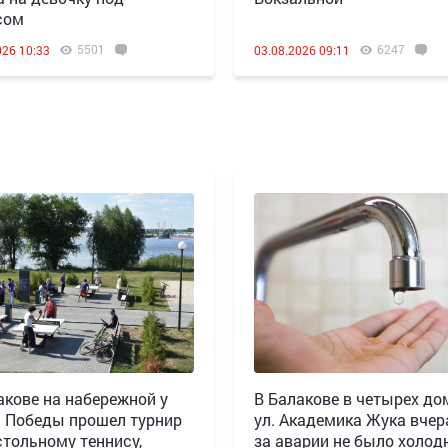
сом
5501
6247
026 10:33
03.08.2026 09:11
акове на набережной у
В Балакове в четырех до
 Победы прошел турнир
ул. Академика Жука вчера
стольному теннису,
за аварии не было холод