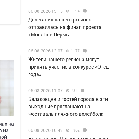
06.08.2026 13:15
1194
Делегация нашего региона
отправилась на финал проекта
«МолоТ» в Пермь
06.08.2026 13:07
1177
Жители нашего региона могут
принять участие в конкурсе «Отец
года»
06.08.2026 11:07
785
Балаковцев и гостей города в эти
выходные приглашают на
Фестиваль пляжного волейбола
мах на
 из-
06.08.2026 10:49
1362
ной
Наваждение. Пожилые супруги из