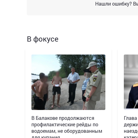
Нашли ошибку? Вы
В фокусе
В Балакове продолжаются
Глава
профилактические рейды по
держи
водоемам, не оборудованным
наезд
для купания
катер