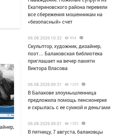
Екатериновского района перевели
все сбережения мошенникам на
«безопасный» счет
06.08.2026 10:32
854
Скульптор, художник, дизайнер,
поэт… Балаковская библиотека
приглашает на вечер памяти
Виктора Власова
06.08.2026 09:31
1205
В Балакове злоумышленница
предложила помощь пенсионерке
и скрылась с ее сумкой и деньгами
06.08.2026 09:01
1383
айнер,
В пятницу, 7 августа, балаковцы