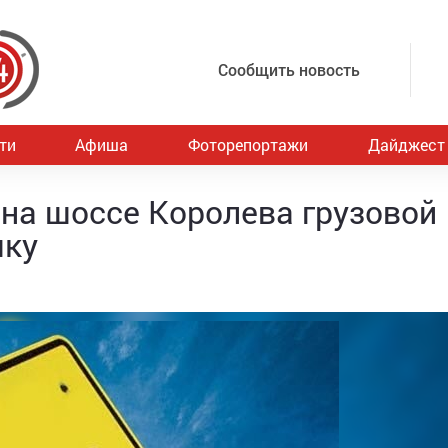
Сообщить новость
ти
Афиша
Фоторепортажи
Дайджест
 на шоссе Королева грузовой
шку