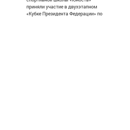
приняли участие в двухэтапном
«Кубке Президента Федерации» по
шахматам
05.08.2026 14:43
1722
Реабилитация участников СВО в
Балакове – под контролем
прокуратуры
05.08.2026 14:10
1416
Балаковцев и гостей города
приглашают принять участие в
культурно-досуговой программе
«Жизнь в танце»
05.08.2026 12:46
1709
«Т Плюс» заменила головные