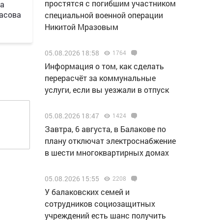
простятся с погибшим участником
на
ласова
специальной военной операции
Никитой Мразовым
05.08.2026 18:58
1764
Информация о том, как сделать
перерасчёт за коммунальные
услуги, если вы уезжали в отпуск
05.08.2026 18:47
1424
Завтра, 6 августа, в Балакове по
плану отключат электроснабжение
в шести многоквартирных домах
05.08.2026 15:55
2208
У балаковских семей и
сотрудников социозащитных
учреждений есть шанс получить