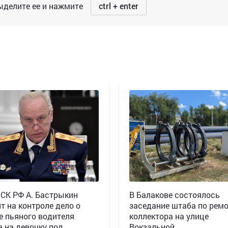
делите ее и нажмите
ctrl + enter
 СК РФ А. Бастрыкин
В Балакове состоялось
т на контроле дело о
заседание штаба по рем
е пьяного водителя
коллектора на улице
а на девочку под
Вокзальной