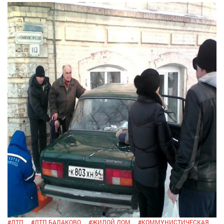
#
ДТП
#
ДТП БАЛАКОВО
#
ЖИЛОЙ ДОМ
#
КОММУНИСТИЧЕСКАЯ