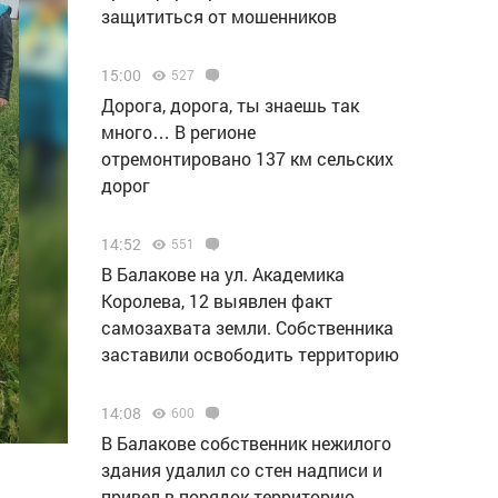
защититься от мошенников
15:00
527
Дорога, дорога, ты знаешь так
много… В регионе
отремонтировано 137 км сельских
дорог
14:52
551
В Балакове на ул. Академика
Королева, 12 выявлен факт
самозахвата земли. Собственника
заставили освободить территорию
14:08
600
В Балакове собственник нежилого
здания удалил со стен надписи и
привел в порядок территорию