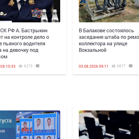
 СК РФ А. Бастрыкин
В Балакове состоялось
т на контроле дело о
заседание штаба по рем
е пьяного водителя
коллектора на улице
а на девочку под
Вокзальной
сом
6275
6877
026 10:33
03.08.2026 09:11