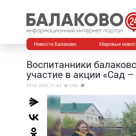
Новости Балаково
Мировые новос
Воспитанники балаковс
участие в акции «Сад –
20.05.2026, 11:43
4232