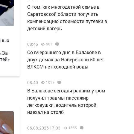
О том, как многодетной семье в
Саратовской области получить
компенсацию стоимости путевки в
детский лагерь
тных
08:46
901
Со вчерашнего дня в Балакове в
 «За
тей»
двух домах на Набережной 50 лет
ВЛКСМ нет холодной воды
08:40
1017
В Балакове сегодня ранним утром
получил травмы пассажир
легковушки, водитель которой
наехал на столб
06.08.2026 17:33
1555