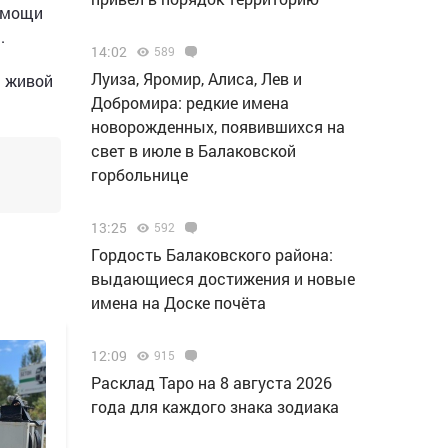
омощи
.
14:02
589
Луиза, Яромир, Алиса, Лев и
м живой
Добромира: редкие имена
новорожденных, появившихся на
свет в июле в Балаковской
горбольнице
13:25
592
Гордость Балаковского района:
выдающиеся достижения и новые
имена на Доске почёта
12:09
915
Расклад Таро на 8 августа 2026
года для каждого знака зодиака