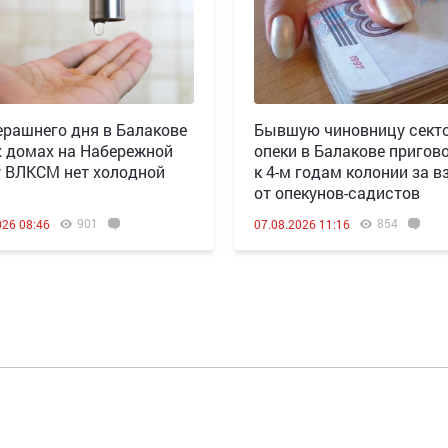
ерашнего дня в Балакове
Бывшую чиновницу сект
х домах на Набережной
опеки в Балакове пригов
т ВЛКСМ нет холодной
к 4-м годам колонии за в
от опекунов-садистов
901
854
026 08:46
07.08.2026 11:16