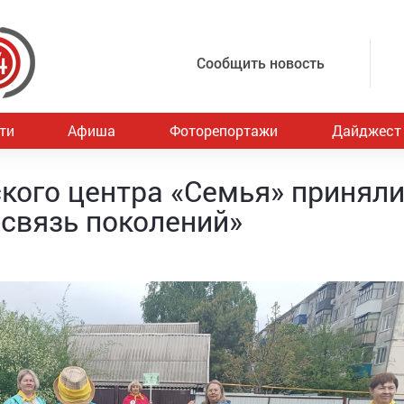
Сообщить новость
ти
Афиша
Фоторепортажи
Дайджест
кого центра «Семья» принял
 связь поколений»