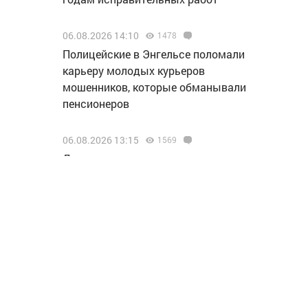
06.08.2026 14:10
1478
Полицейские в Энгельсе поломали
карьеру молодых курьеров
мошенников, которые обманывали
пенсионеров
06.08.2026 13:15
1569
Делегация нашего региона
отправилась на финал проекта
«МолоТ» в Пермь
06.08.2026 13:07
1553
Жители нашего региона могут
принять участие в конкурсе «Отец
года»