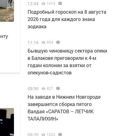
12:04
1014
Подробный гороскоп на 8 августа
2026 года для каждого знака
зодиака
онту
11:16
854
Бывшую чиновницу сектора опеки
в Балакове приговорили к 4-м
годам колонии за взятки от
опекунов-садистов
09:50
827
Н️а заводе в Нижнем Новгороде
завершается сборка пятого
Валдая «САРАТОВ – ЛЕТЧИК
ТАЛАЛИХИН»
09:20
1022