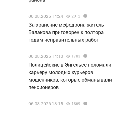
06.08.2026 14:24
2012
За хранение мефедрона житель
Балакова приговорен к полтора
годам исправительных работ
06.08.2026 14:10
1783
Полицейские в Энгельсе поломали
карьеру молодых курьеров
мошенников, которые обманывали
пенсионеров
06.08.2026 13:15
1869
Делегация нашего региона
отправилась на финал проекта
«МолоТ» в Пермь