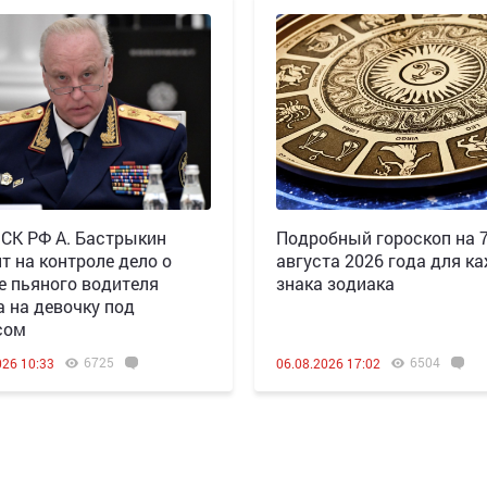
 СК РФ А. Бастрыкин
Подробный гороскоп на 
т на контроле дело о
августа 2026 года для к
е пьяного водителя
знака зодиака
а на девочку под
сом
6725
6504
026 10:33
06.08.2026 17:02