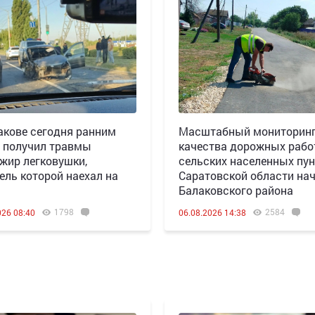
акове сегодня ранним
Масштабный мониторин
 получил травмы
качества дорожных рабо
жир легковушки,
сельских населенных пун
ель которой наехал на
Саратовской области нач
Балаковского района
1798
2584
026 08:40
06.08.2026 14:38