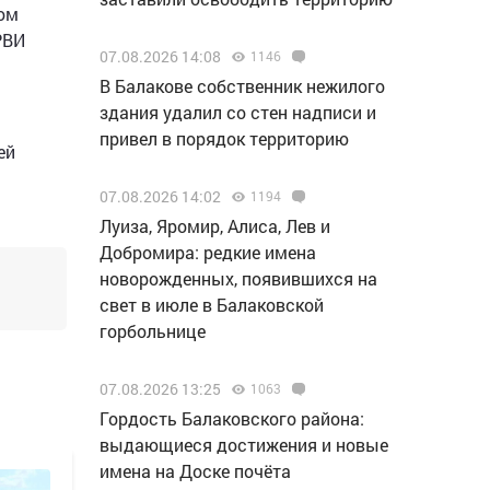
том
РВИ
07.08.2026 14:08
1146
В Балакове собственник нежилого
здания удалил со стен надписи и
привел в порядок территорию
ей
07.08.2026 14:02
1194
Луиза, Яромир, Алиса, Лев и
Добромира: редкие имена
новорожденных, появившихся на
свет в июле в Балаковской
горбольнице
07.08.2026 13:25
1063
Гордость Балаковского района:
выдающиеся достижения и новые
имена на Доске почёта