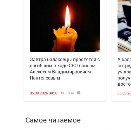
Завтра балаковцы простятся с
У бал
погибшим в ходе СВО воином
сотру
Алексеем Владимировичем
учреж
Пантелеевым
получ
досто
1834
05.08.2026 09:37
05.08.2
Самое читаемое