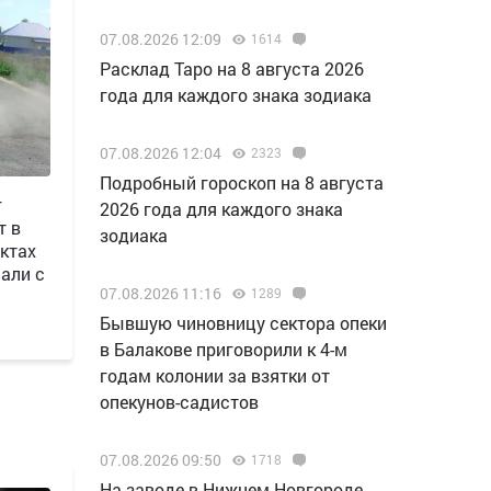
07.08.2026 12:09
1614
Расклад Таро на 8 августа 2026
года для каждого знака зодиака
07.08.2026 12:04
2323
Подробный гороскоп на 8 августа
г
2026 года для каждого знака
т в
зодиака
ктах
али с
07.08.2026 11:16
1289
Бывшую чиновницу сектора опеки
в Балакове приговорили к 4-м
годам колонии за взятки от
опекунов-садистов
07.08.2026 09:50
1718
Н️а заводе в Нижнем Новгороде