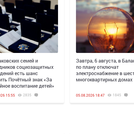
аковских семей и
Завтра, 6 августа, в Бала
дников социозащитных
по плану отключат
дений есть шанс
электроснабжение в шес
ить Почётный знак «За
многоквартирных домах
йное воспитание детей»
2835
1845
026 15:55
05.08.2026 18:47