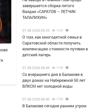
завершается сборка пятого
Валдая «САРАТОВ – ЛЕТЧИК
ТАЛАЛИХИН»
07.08.2026 09:20
1542
О том, как многодетной семье в
Саратовской области получить
компенсацию стоимости путевки в
кове
детский лагерь
ти
07.08.2026 08:46
1196
Со вчерашнего дня в Балакове в
двух домах на Набережной 50 лет
ВЛКСМ нет холодной воды
07.08.2026 08:40
1798
В Балакове сегодня ранним утром