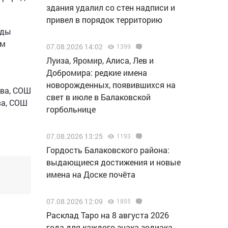
здания удалил со стен надписи и
привел в порядок территорию
ады
им
07.08.2026 14:02
1399
Луиза, Яромир, Алиса, Лев и
Добромира: редкие имена
новорожденных, появившихся на
ова, СОШ
свет в июле в Балаковской
ва, СОШ
горбольнице
07.08.2026 13:25
1193
Гордость Балаковского района:
выдающиеся достижения и новые
имена на Доске почёта
07.08.2026 12:09
1855
Расклад Таро на 8 августа 2026
года для каждого знака зодиака