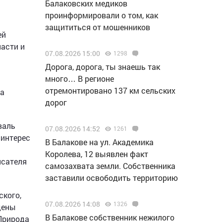
Балаковских медиков
проинформировали о том, как
защититься от мошенников
ей
асти и
07.08.2026 15:00
1298
Дорога, дорога, ты знаешь так
много… В регионе
отремонтировано 137 км сельских
ва
дорог
валь
07.08.2026 14:52
1261
 интерес
В Балакове на ул. Академика
Королева, 12 выявлен факт
исателя
самозахвата земли. Собственника
заставили освободить территорию
ского,
07.08.2026 14:08
1326
дены
В Балакове собственник нежилого
«Природа