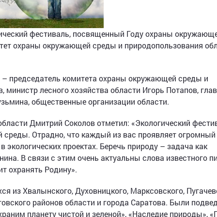
гический фестиваль, посвященный Году охраны окружающ
тет охраны окружающей среды и природопользования обл
и – председатель комитета охраны окружающей среды и
 министр лесного хозяйства области Игорь Потапов, гла
зьмина, общественные организации области.
области Дмитрий Соколов отметил: «Экологический фести
 среды. Отрадно, что каждый из вас проявляет огромный
в экологических проектах. Беречь природу – задача как
нина. В связи с этим очень актуальны слова известного п
т охранять Родину».
ся из Хвалынского, Духовницкого, Марксовского, Пугачев
атовского районов области и города Саратова. Были подве
храним планету чистой и зеленой», «Наследие природы», 