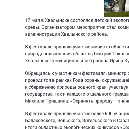
17 мая в Хвалынске состоялся детский эколо
среды. Организатором мероприятия стал коми
администрация Хвалынского района.
В фестивале приняли участие министр област
природопользования области Дмитрий Соколов,
Хвалынского муниципального района Ирина Ку
Обращаясь к участникам фестиваля, министр 
проводится в рамках Года охраны окружающей
к сбережению природы родного края, участвуя 
государства, так и каждого отдельного гражда
Михаила Пришвина: «Охранять природу – значи
В фестивале приняли участие более 500 учащих
Балаковского, Вольского, Энгельсского и Сар
итоги областных экологических конкурсов «Со