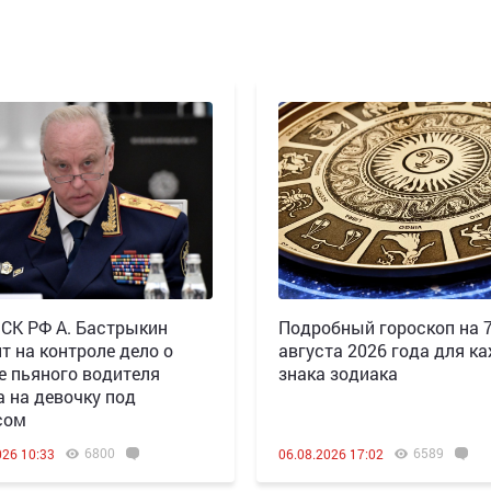
 СК РФ А. Бастрыкин
Подробный гороскоп на 
т на контроле дело о
августа 2026 года для к
е пьяного водителя
знака зодиака
а на девочку под
сом
6800
6589
026 10:33
06.08.2026 17:02