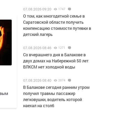
07.08.2026 09:20
1747
О том, как многодетной семье в
Саратовской области получить
компенсацию стоимости путевки в
детский лагерь
07.08.2026 08:46
1271
Со вчерашнего дня в Балакове в
двух домах на Набережной 50 лет
ВЛКСМ нет холодной воды
07.08.2026 08:40
2074
В Балакове сегодня ранним утром
овым
получил травмы пассажир
легковушки, водитель которой
наехал на столб