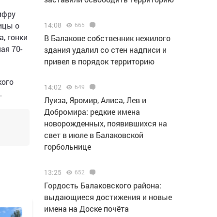
ифру
ицы о
14:08
665
а, гонки
В Балакове собственник нежилого
ая 70-
здания удалил со стен надписи и
привел в порядок территорию
кого
14:02
649
.
Луиза, Яромир, Алиса, Лев и
Добромира: редкие имена
новорожденных, появившихся на
свет в июле в Балаковской
горбольнице
13:25
652
Гордость Балаковского района:
выдающиеся достижения и новые
имена на Доске почёта