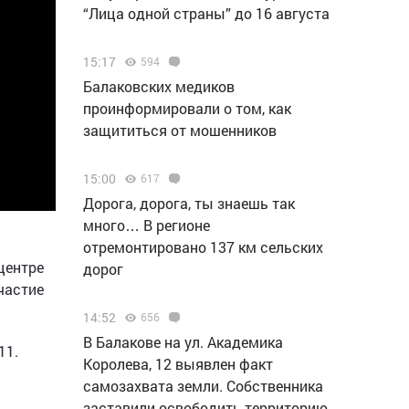
“Лица одной страны” до 16 августа
15:17
594
Балаковских медиков
проинформировали о том, как
защититься от мошенников
15:00
617
Дорога, дорога, ты знаешь так
много… В регионе
отремонтировано 137 км сельских
центре
дорог
частие
14:52
656
В Балакове на ул. Академика
11.
Королева, 12 выявлен факт
самозахвата земли. Собственника
заставили освободить территорию