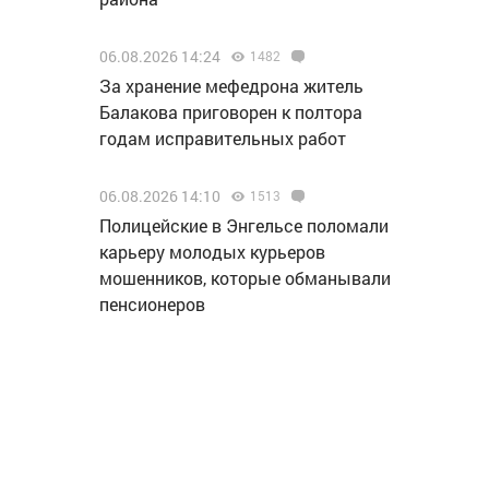
06.08.2026 14:24
1482
За хранение мефедрона житель
Балакова приговорен к полтора
годам исправительных работ
06.08.2026 14:10
1513
Полицейские в Энгельсе поломали
карьеру молодых курьеров
мошенников, которые обманывали
пенсионеров
06.08.2026 13:15
1594
Делегация нашего региона
отправилась на финал проекта
«МолоТ» в Пермь