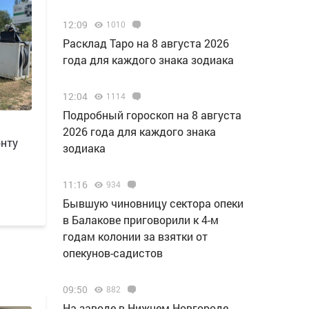
12:09
1010
Расклад Таро на 8 августа 2026
года для каждого знака зодиака
12:04
1114
Подробный гороскоп на 8 августа
2026 года для каждого знака
онту
зодиака
11:16
934
Бывшую чиновницу сектора опеки
в Балакове приговорили к 4-м
годам колонии за взятки от
опекунов-садистов
09:50
882
Н️а заводе в Нижнем Новгороде