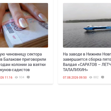
ю чиновницу сектора
Н️а заводе в Нижнем Нов
 в Балакове приговорили
завершается сборка пят
 годам колонии за взятки
Валдая «САРАТОВ – ЛЕТ
екунов-садистов
ТАЛАЛИХИН»
934
882
026 11:16
07.08.2026 09:50