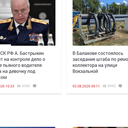
 СК РФ А. Бастрыкин
В Балакове состоялось
т на контроле дело о
заседание штаба по рем
е пьяного водителя
коллектора на улице
а на девочку под
Вокзальной
сом
6365
6942
026 10:33
03.08.2026 09:11