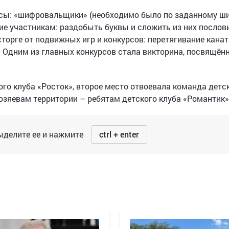
сы: «шифровальщики» (необходимо было по заданному ш
ние участникам: раздобыть буквы и сложить из них послов
сторге от подвижных игр и конкурсов: перетягивание канат
ж. Одним из главных конкурсов стала викторина, посвящённ
го клуба «Росток», второе место отвоевала команда детс
хозяевам территории – ребятам детского клуба «Романтик»
делите ее и нажмите
ctrl + enter