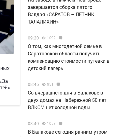
завершается сборка пятого
Валдая «САРАТОВ – ЛЕТЧИК
ТАЛАЛИХИН»
09:20
1092
О том, как многодетной семье в
Саратовской области получить
компенсацию стоимости путевки в
тных
детский лагерь
 «За
08:46
951
тей»
Со вчерашнего дня в Балакове в
двух домах на Набережной 50 лет
ВЛКСМ нет холодной воды
08:40
1057
В Балакове сегодня ранним утром