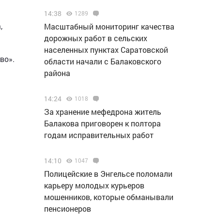
14:38
1289
,
Масштабный мониторинг качества
дорожных работ в сельских
населенных пунктах Саратовской
во».
области начали с Балаковского
района
14:24
1018
За хранение мефедрона житель
Балакова приговорен к полтора
годам исправительных работ
14:10
1047
Полицейские в Энгельсе поломали
карьеру молодых курьеров
мошенников, которые обманывали
пенсионеров