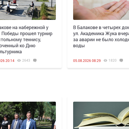
акове на набережной у
В Балакове в четырех до
 Победы прошел турнир
ул. Академика Жука вчера
стольному теннису,
за аварии не было холод
оченный ко Дню
воды
льтурника
2643
1820
026 20:14
05.08.2026 08:29