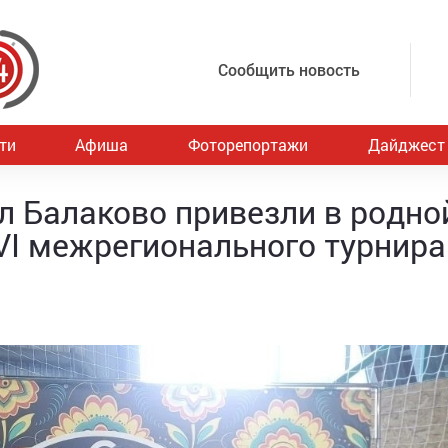
Сообщить новость
ти
Афиша
Фоторепортажи
Дайджест
 Балаково привезли в родно
VI межрегионального турнира