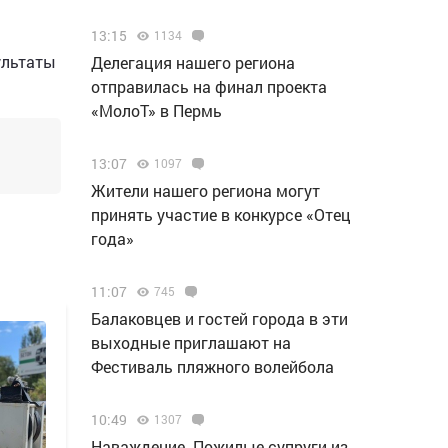
13:15
1134
ультаты
Делегация нашего региона
отправилась на финал проекта
«МолоТ» в Пермь
13:07
1097
Жители нашего региона могут
принять участие в конкурсе «Отец
года»
11:07
745
Балаковцев и гостей города в эти
выходные приглашают на
Фестиваль пляжного волейбола
10:49
1307
Наваждение. Пожилые супруги из