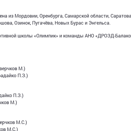
ена из Мордовии, Оренбурга, Самарской области, Саратова
ршова, Озинок, Пугачёва, Новых Бурас и Энгельса.
ортивной школы «Олимпик» и команды АНО «ДРОЗД-Балако
верчков М.)
адайко П.З.)
дайко П.З.)
чков М.)
ерчков М.С.)
ов М.С.)