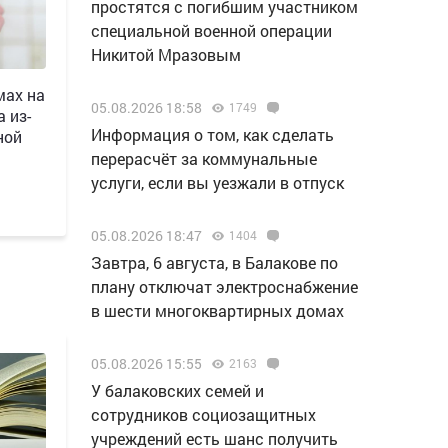
простятся с погибшим участником
специальной военной операции
Никитой Мразовым
мах на
05.08.2026 18:58
1749
 из-
Информация о том, как сделать
ной
перерасчёт за коммунальные
услуги, если вы уезжали в отпуск
05.08.2026 18:47
1404
Завтра, 6 августа, в Балакове по
плану отключат электроснабжение
в шести многоквартирных домах
05.08.2026 15:55
2163
У балаковских семей и
сотрудников социозащитных
учреждений есть шанс получить