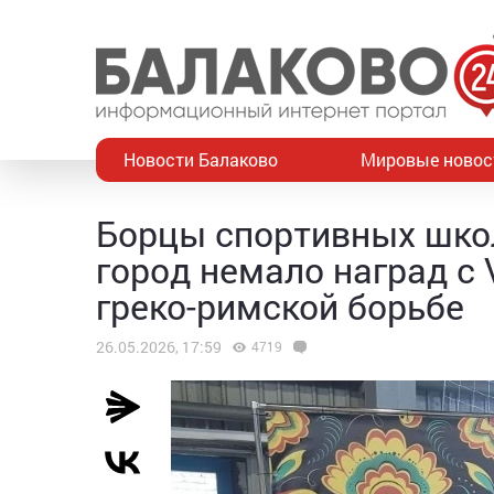
Новости Балаково
Мировые новос
Борцы спортивных школ
город немало наград с 
греко-римской борьбе
26.05.2026, 17:59
4719