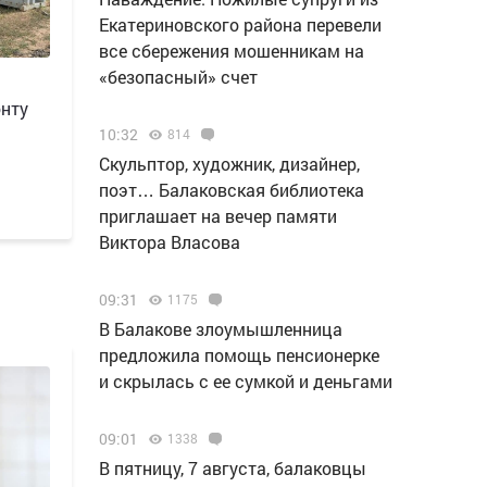
Екатериновского района перевели
все сбережения мошенникам на
«безопасный» счет
онту
10:32
814
Скульптор, художник, дизайнер,
поэт… Балаковская библиотека
приглашает на вечер памяти
Виктора Власова
09:31
1175
В Балакове злоумышленница
предложила помощь пенсионерке
и скрылась с ее сумкой и деньгами
09:01
1338
В пятницу, 7 августа, балаковцы