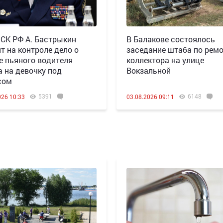
 СК РФ А. Бастрыкин
В Балакове состоялось
т на контроле дело о
заседание штаба по рем
е пьяного водителя
коллектора на улице
а на девочку под
Вокзальной
сом
5391
6148
026 10:33
03.08.2026 09:11