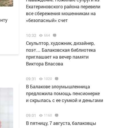
Екатериновского района перевели
все сбережения мошенникам на
онту
«безопасный» счет
10:32
664
Скульптор, художник, дизайнер,
поэт… Балаковская библиотека
приглашает на вечер памяти
Виктора Власова
09:31
1020
В Балакове злоумышленница
предложила помощь пенсионерке
и скрылась с ее сумкой и деньгами
09:01
1160
В пятницу, 7 августа, балаковцы