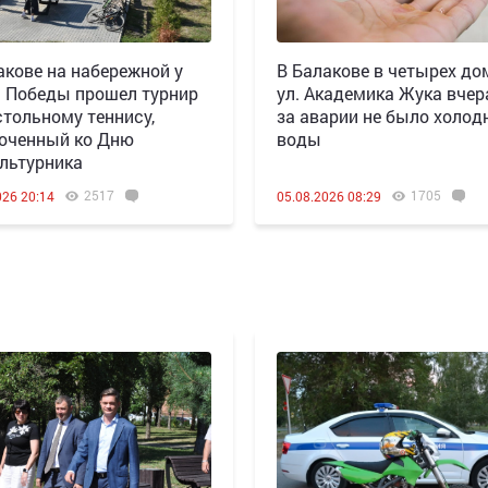
акове на набережной у
В Балакове в четырех до
 Победы прошел турнир
ул. Академика Жука вчера
стольному теннису,
за аварии не было холод
оченный ко Дню
воды
льтурника
2517
1705
026 20:14
05.08.2026 08:29