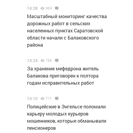
14:38
969
Масштабный мониторинг качества
дорожных работ в сельских
населенных пунктах Саратовской
области начали с Балаковского
района
14:24
766
За хранение мефедрона житель
Балакова приговорен к полтора
годам исправительных работ
14:10
771
Полицейские в Энгельсе поломали
карьеру молодых курьеров
мошенников, которые обманывали
пенсионеров