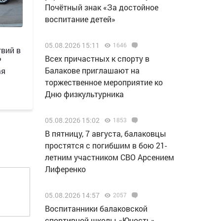
Почётный знак «За достойное
воспитание детей»
05.08.2026 15:11
1646
вий в
Всех причастных к спорту в
?
Балакове приглашают на
ая
торжественное мероприятие ко
Дню физкультурника
05.08.2026 15:02
1853
В пятницу, 7 августа, балаковцы
простятся с погибшим в бою 21-
летним участником СВО Арсением
Лиференко
05.08.2026 14:57
2057
Воспитанники балаковской
спортивной школы «Юность»