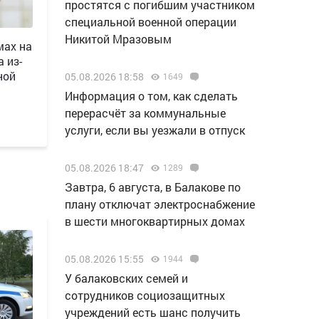
простятся с погибшим участником
специальной военной операции
Никитой Мразовым
мах на
 из-
ной
05.08.2026 18:58
1649
Информация о том, как сделать
перерасчёт за коммунальные
услуги, если вы уезжали в отпуск
05.08.2026 18:47
1289
Завтра, 6 августа, в Балакове по
плану отключат электроснабжение
в шести многоквартирных домах
05.08.2026 15:55
1944
У балаковских семей и
сотрудников социозащитных
учреждений есть шанс получить