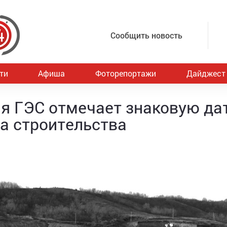
Сообщить новость
ти
Афиша
Фоторепортажи
Дайджест
ая ГЭС отмечает знаковую да
ла строительства