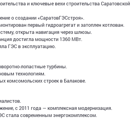
оительства и ключевые вехи строительства Саратовской
ение о создании «СаратовГЭСстроя».
смонтирован первый гидроагрегат и затоплен котлован.
истему, открыта навигация через шлюзы.
танция достигла мощности 1360 МВт.
яла ГЭС в эксплуатацию.
оворотно-лопастные турбины.
 новым технологиям.
ых комсомольских строек в Балакове.
иалистов.
ужение, с 2011 года — комплексная модернизация.
ГЭС стала современным энергокомплексом.