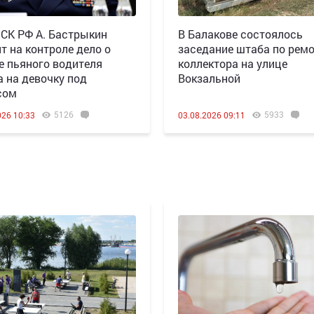
 СК РФ А. Бастрыкин
В Балакове состоялось
т на контроле дело о
заседание штаба по рем
е пьяного водителя
коллектора на улице
а на девочку под
Вокзальной
сом
5126
5933
026 10:33
03.08.2026 09:11