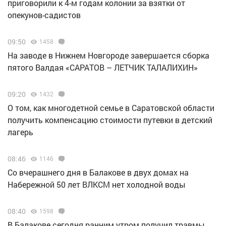
приговорили к 4-м годам колонии за взятки от
опекунов-садистов
09:50
1458
Н️а заводе в Нижнем Новгороде завершается сборка
пятого Валдая «САРАТОВ – ЛЕТЧИК ТАЛАЛИХИН»
09:20
1432
О том, как многодетной семье в Саратовской области
получить компенсацию стоимости путевки в детский
лагерь
08:46
1146
Со вчерашнего дня в Балакове в двух домах на
Набережной 50 лет ВЛКСМ нет холодной воды
08:40
1598
В Балакове сегодня ранним утром получил травмы