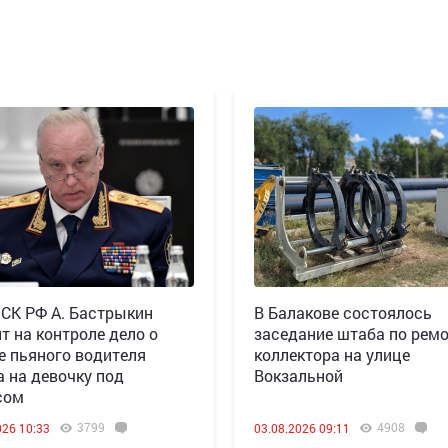
 СК РФ А. Бастрыкин
В Балакове состоялось
т на контроле дело о
заседание штаба по рем
е пьяного водителя
коллектора на улице
а на девочку под
Вокзальной
сом
3799
4908
026 10:33
03.08.2026 09:11