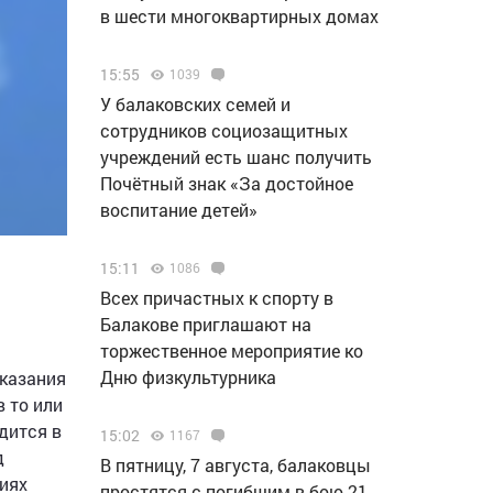
в шести многоквартирных домах
15:55
1039
У балаковских семей и
сотрудников социозащитных
учреждений есть шанс получить
Почётный знак «За достойное
воспитание детей»
15:11
1086
Всех причастных к спорту в
Балакове приглашают на
торжественное мероприятие ко
Дню физкультурника
оказания
 то или
дится в
15:02
1167
д
В пятницу, 7 августа, балаковцы
иях
простятся с погибшим в бою 21-