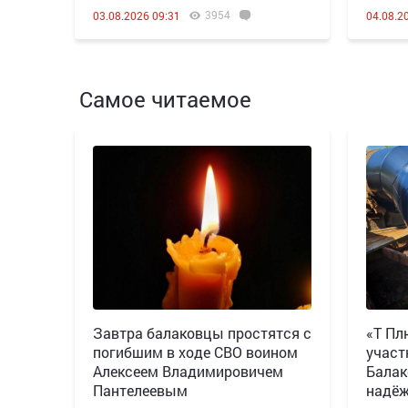
3954
03.08.2026 09:31
04.08.2
Самое читаемое
Завтра балаковцы простятся с
«Т Пл
погибшим в ходе СВО воином
участ
Алексеем Владимировичем
Балак
Пантелеевым
надёж