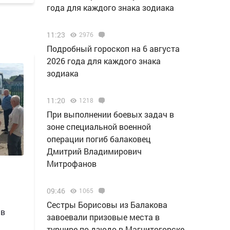
года для каждого знака зодиака
11:23
2976
Подробный гороскоп на 6 августа
2026 года для каждого знака
зодиака
11:20
1218
При выполнении боевых задач в
зоне специальной военной
операции погиб балаковец
Дмитрий Владимирович
Митрофанов
09:46
1065
Сестры Борисовы из Балакова
 в
завоевали призовые места в
турнире по дзюдо в Магнитогорске