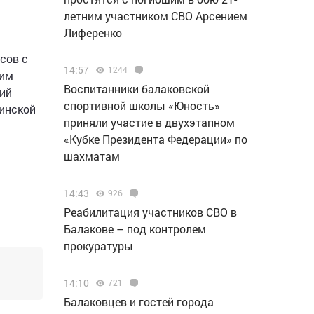
летним участником СВО Арсением
Лиференко
сов с
14:57
1244
ким
Воспитанники балаковской
вий
спортивной школы «Юность»
цинской
приняли участие в двухэтапном
«Кубке Президента Федерации» по
шахматам
14:43
926
Реабилитация участников СВО в
Балакове – под контролем
прокуратуры
14:10
721
Балаковцев и гостей города