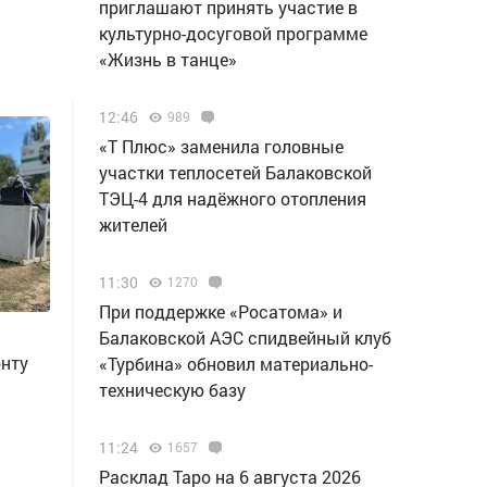
приглашают принять участие в
культурно-досуговой программе
«Жизнь в танце»
12:46
989
«Т Плюс» заменила головные
участки теплосетей Балаковской
ТЭЦ-4 для надёжного отопления
жителей
11:30
1270
При поддержке «Росатома» и
Балаковской АЭС спидвейный клуб
онту
«Турбина» обновил материально-
техническую базу
11:24
1657
Расклад Таро на 6 августа 2026