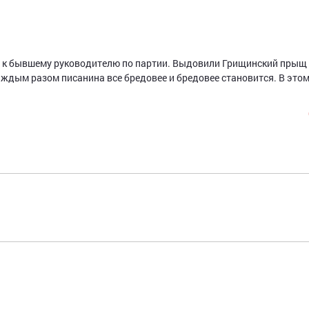
а к бывшему руководителю по партии. Выдовили Грищинский прыщ
каждым разом писанина все бредовее и бредовее становится. В это