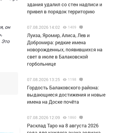
здания удалил со стен надписи и
привел в порядок территорию
я, он
07.08.2026 14:02
1409
,
Луиза, Яромир, Алиса, Лев и
 Это
Добромира: редкие имена
новорожденных, появившихся на
свет в июле в Балаковской
горбольнице
07.08.2026 13:25
1198
Гордость Балаковского района:
выдающиеся достижения и новые
имена на Доске почёта
07.08.2026 12:09
1860
Расклад Таро на 8 августа 2026
года для каждого знака зодиака