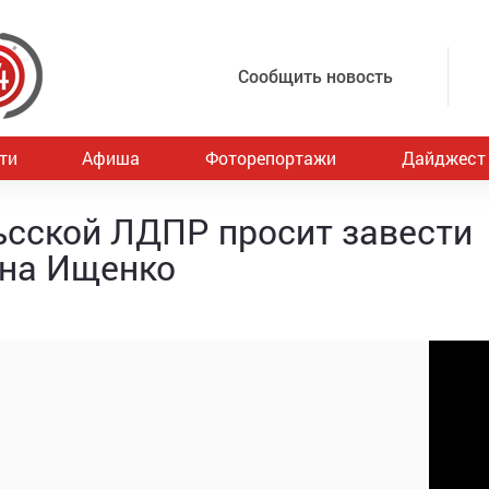
Сообщить новость
ти
Афиша
Фоторепортажи
Дайджест
ьсской ЛДПР просит завести
она Ищенко