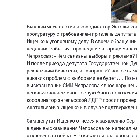
Бывший член партии и координатор Энгельског
прокуратуру с требованием привлечь депутат
Ищенко к уголовному делу. В своем обращении
недавние события, прошедшие в городе Балак
Чепрасова: «Чем связаны выборы и реклама? 
И после приезда депутата Государственной Д
рекламным бизнесом, и говорил: «У вас есть м
никаких проблем с выборами не будет»… По м
высказывании СМИ Чепрасова явное нарушение
использованием своего служебного положения 
координатор энгельсской ЛДПР просит провер
Анатольевича Ищенко и в случае подтвержден
Сам депутат Ищенко отнесся к заявлению Серг
в день высказывания Чепрасова он написал на
откровенная война. Что касается разговора 