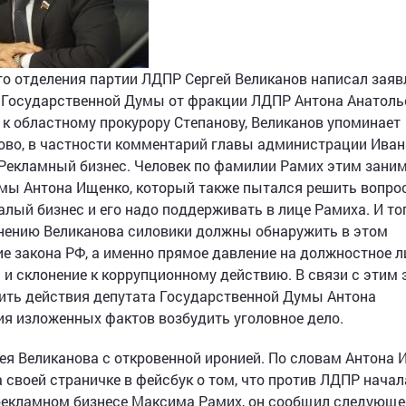
о отделения партии ЛДПР Сергей Великанов написал заяв
а Государственной Думы от фракции ЛДПР Антона Анатоль
 к областному прокурору Степанову, Великанов упоминает
ово, в частности комментарий главы администрации Иван
Рекламный бизнес. Человек по фамилии Рамих этим заним
умы Антона Ищенко, который также пытался решить вопро
алый бизнес и его надо поддерживать в лице Рамиха. И то
нению Великанова силовики должны обнаружить в этом
 закона РФ, а именно прямое давление на должностное л
и склонение к коррупционному действию. В связи с этим 
ить действия депутата Государственной Думы Антона
ия изложенных фактов возбудить уголовное дело.
ея Великанова с откровенной иронией. По словам Антона 
 своей страничке в фейсбук о том, что против ЛДПР нача
о рекламном бизнесе Максима Рамих, он сообщил следующ