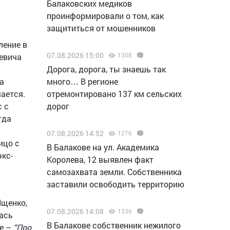
Балаковских медиков
проинформировали о том, как
защититься от мошенников
ление в
07.08.2026 15:00
1308
евича
Дорога, дорога, ты знаешь так
а
много… В регионе
ается.
отремонтировано 137 км сельских
с с
дорог
гда
07.08.2026 14:52
1276
ицо с
В Балакове на ул. Академика
экс-
Королева, 12 выявлен факт
самозахвата земли. Собственника
заставили освободить территорию
Ищенко,
07.08.2026 14:08
1336
лась
В Балакове собственник нежилого
ее –
“Про