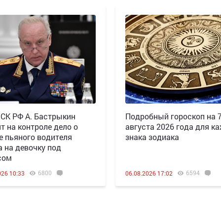
 СК РФ А. Бастрыкин
Подробный гороскоп на 
т на контроле дело о
августа 2026 года для к
е пьяного водителя
знака зодиака
а на девочку под
сом
6800
6594
026 10:33
06.08.2026 17:02