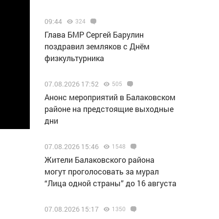
09:44
324
Глава БМР Сергей Барулин
поздравил земляков с Днём
физкультурника
07.08.2026 17:52
505
Анонс мероприятий в Балаковском
районе на предстоящие выходные
дни
07.08.2026 15:46
1548
Жители Балаковского района
могут проголосовать за мурал
“Лица одной страны” до 16 августа
07.08.2026 15:17
1350