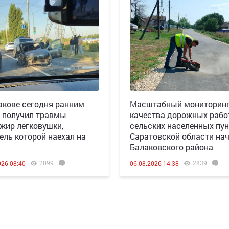
акове сегодня ранним
Масштабный мониторин
 получил травмы
качества дорожных рабо
жир легковушки,
сельских населенных пун
ель которой наехал на
Саратовской области нач
Балаковского района
2099
2839
026 08:40
06.08.2026 14:38