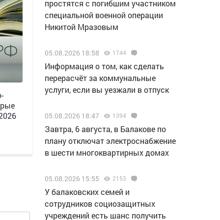
простятся с погибшим участником
специальной военной операции
Никитой Мразовым
05.08.2026 18:58
1744
Информация о том, как сделать
перерасчёт за коммунальные
услуги, если вы уезжали в отпуск
-
орые
 2026
05.08.2026 18:47
1394
Завтра, 6 августа, в Балакове по
плану отключат электроснабжение
в шести многоквартирных домах
05.08.2026 15:55
2153
У балаковских семей и
сотрудников социозащитных
учреждений есть шанс получить