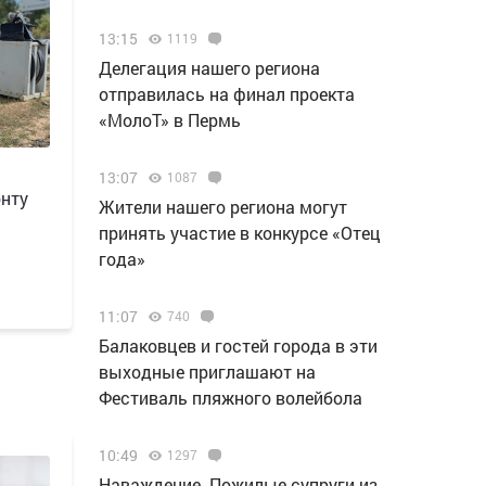
13:15
1119
Делегация нашего региона
отправилась на финал проекта
«МолоТ» в Пермь
13:07
1087
онту
Жители нашего региона могут
принять участие в конкурсе «Отец
года»
11:07
740
Балаковцев и гостей города в эти
выходные приглашают на
Фестиваль пляжного волейбола
10:49
1297
Наваждение. Пожилые супруги из