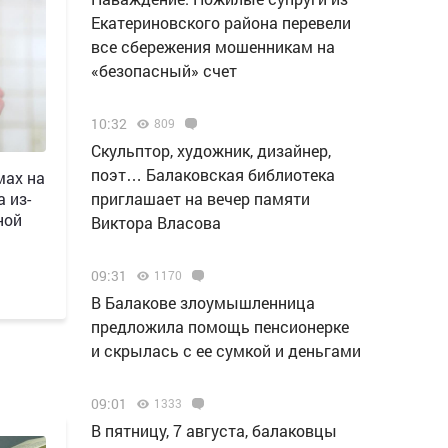
Екатериновского района перевели
все сбережения мошенникам на
«безопасный» счет
10:32
809
Скульптор, художник, дизайнер,
поэт… Балаковская библиотека
мах на
 из-
приглашает на вечер памяти
ной
Виктора Власова
09:31
1170
В Балакове злоумышленница
предложила помощь пенсионерке
и скрылась с ее сумкой и деньгами
09:01
1333
В пятницу, 7 августа, балаковцы