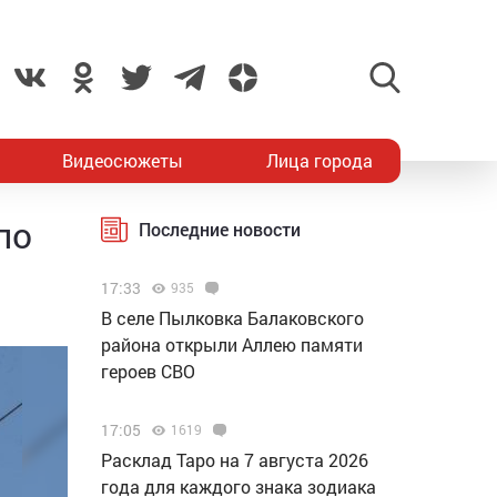
Видеосюжеты
Лица города
по
Последние новости
17:33
935
В селе Пылковка Балаковского
района открыли Аллею памяти
героев СВО
17:05
1619
Расклад Таро на 7 августа 2026
года для каждого знака зодиака