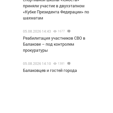
приняли участие в двухэтапном
«Кубке Президента Федерации» по
шахматам
05.08.2026 14:43
1677
Реабилитация участников СВО в
Балакове – под контролем
прокуратуры
05.08.2026 14:10
1381
Балаковцев и гостей города
приглашают принять участие в
культурно-досуговой программе
«Жизнь в танце»
05.08.2026 12:46
1664
«Т Плюс» заменила головные