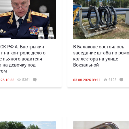
 СК РФ А. Бастрыкин
В Балакове состоялось
т на контроле дело о
заседание штаба по рем
е пьяного водителя
коллектора на улице
а на девочку под
Вокзальной
сом
5361
6123
026 10:33
03.08.2026 09:11