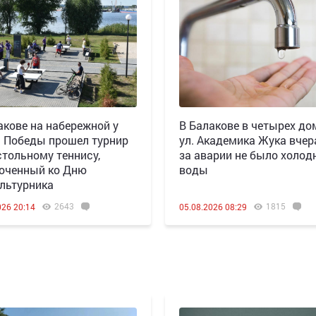
акове на набережной у
В Балакове в четырех до
 Победы прошел турнир
ул. Академика Жука вчера
стольному теннису,
за аварии не было холод
оченный ко Дню
воды
льтурника
2643
1815
026 20:14
05.08.2026 08:29