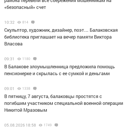
района перевели все сбережения мошенникам на
«безопасный» счет
10:32
814
Скульптор, художник, дизайнер, поэт… Балаковская
библиотека приглашает на вечер памяти Виктора
Власова
09:31
1180
В Балакове злоумышленница предложила помощь
пенсионерке и скрылась с ее сумкой и деньгами
09:01
1338
В пятницу, 7 августа, балаковцы простятся с
погибшим участником специальной военной операции
Никитой Мразовым
05.08.2026 18:58
1749