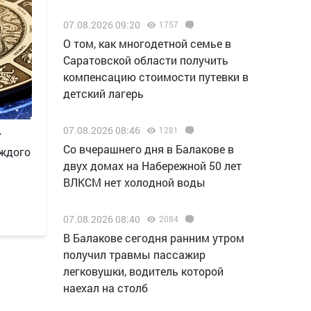
07.08.2026 09:20
1757
О том, как многодетной семье в
Саратовской области получить
компенсацию стоимости путевки в
детский лагерь
07.08.2026 08:46
1281
7
Со вчерашнего дня в Балакове в
аждого
двух домах на Набережной 50 лет
ВЛКСМ нет холодной воды
07.08.2026 08:40
2084
В Балакове сегодня ранним утром
получил травмы пассажир
легковушки, водитель которой
наехал на столб