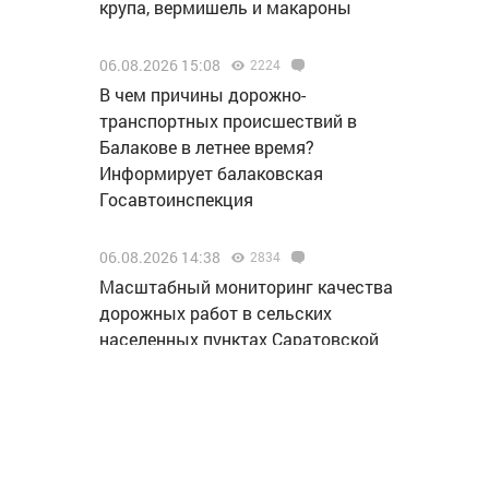
крупа, вермишель и макароны
06.08.2026 15:08
2224
В чем причины дорожно-
транспортных происшествий в
Балакове в летнее время?
Информирует балаковская
Госавтоинспекция
06.08.2026 14:38
2834
Масштабный мониторинг качества
дорожных работ в сельских
населенных пунктах Саратовской
области начали с Балаковского
района
06.08.2026 14:24
2242
За хранение мефедрона житель