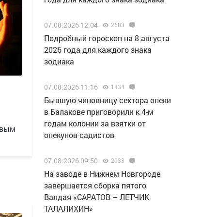
07.08.2026 12:04
2683
Подробный гороскоп на 8 августа
2026 года для каждого знака
зодиака
07.08.2026 11:16
1434
Бывшую чиновницу сектора опеки
в Балакове приговорили к 4-м
годам колонии за взятки от
овым
опекунов-садистов
07.08.2026 09:50
2033
Н️а заводе в Нижнем Новгороде
завершается сборка пятого
Валдая «САРАТОВ – ЛЕТЧИК
ТАЛАЛИХИН»