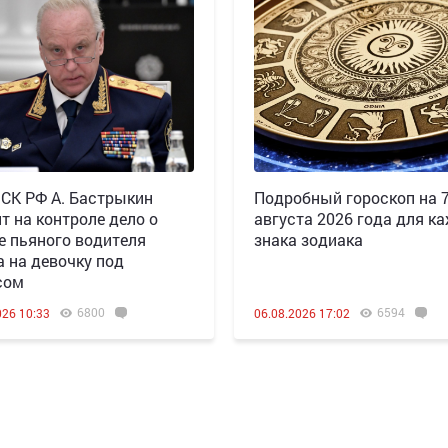
 СК РФ А. Бастрыкин
Подробный гороскоп на 
т на контроле дело о
августа 2026 года для к
е пьяного водителя
знака зодиака
а на девочку под
сом
6800
6594
026 10:33
06.08.2026 17:02