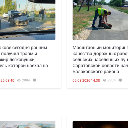
акове сегодня ранним
Масштабный мониторин
 получил травмы
качества дорожных рабо
жир легковушки,
сельских населенных пун
ель которой наехал на
Саратовской области нач
Балаковского района
2084
2834
026 08:40
06.08.2026 14:38