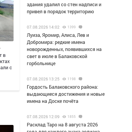
здания удалил со стен надписи и
привел в порядок территорию
07.08.2026 14:02
1399
Луиза, Яромир, Алиса, Лев и
Добромира: редкие имена
г
новорожденных, появившихся на
т в
свет в июле в Балаковской
ктах
горбольнице
али с
07.08.2026 13:25
1198
Гордость Балаковского района:
выдающиеся достижения и новые
имена на Доске почёта
07.08.2026 12:09
1855
Расклад Таро на 8 августа 2026
года для каждого знака зодиака