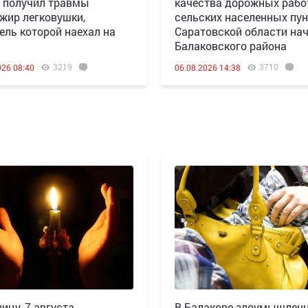
 получил травмы
качества дорожных рабо
жир легковушки,
сельских населенных пун
ель которой наехал на
Саратовской области нач
Балаковского района
3219
3710
026 08:40
06.08.2026 14:38
ицу, 7 августа,
В Балакове злоумышлен