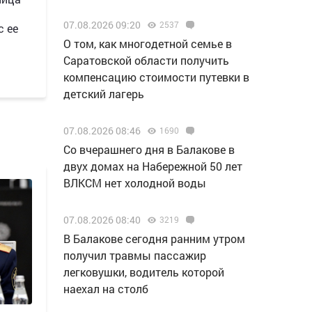
07.08.2026 09:20
2537
с ее
О том, как многодетной семье в
Саратовской области получить
компенсацию стоимости путевки в
детский лагерь
07.08.2026 08:46
1690
Со вчерашнего дня в Балакове в
двух домах на Набережной 50 лет
ВЛКСМ нет холодной воды
07.08.2026 08:40
3219
В Балакове сегодня ранним утром
получил травмы пассажир
легковушки, водитель которой
наехал на столб