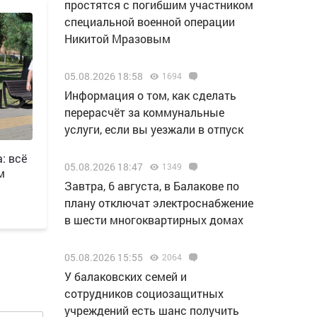
простятся с погибшим участником
специальной военной операции
Никитой Мразовым
05.08.2026 18:58
1694
Информация о том, как сделать
перерасчёт за коммунальные
услуги, если вы уезжали в отпуск
: всё
05.08.2026 18:47
1349
м
Завтра, 6 августа, в Балакове по
плану отключат электроснабжение
в шести многоквартирных домах
05.08.2026 15:55
2064
У балаковских семей и
сотрудников социозащитных
учреждений есть шанс получить