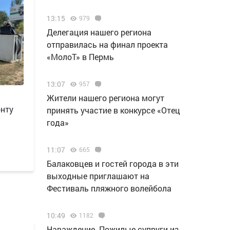
13:15
979
Делегация нашего региона
отправилась на финал проекта
«МолоТ» в Пермь
13:07
957
Жители нашего региона могут
онту
принять участие в конкурсе «Отец
года»
11:07
665
Балаковцев и гостей города в эти
выходные приглашают на
Фестиваль пляжного волейбола
10:49
1182
Наваждение. Пожилые супруги из