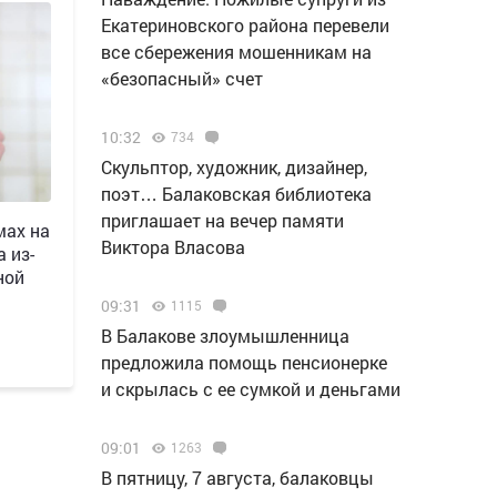
Екатериновского района перевели
все сбережения мошенникам на
«безопасный» счет
10:32
734
Скульптор, художник, дизайнер,
поэт… Балаковская библиотека
приглашает на вечер памяти
мах на
Виктора Власова
 из-
ной
09:31
1115
В Балакове злоумышленница
предложила помощь пенсионерке
и скрылась с ее сумкой и деньгами
09:01
1263
В пятницу, 7 августа, балаковцы