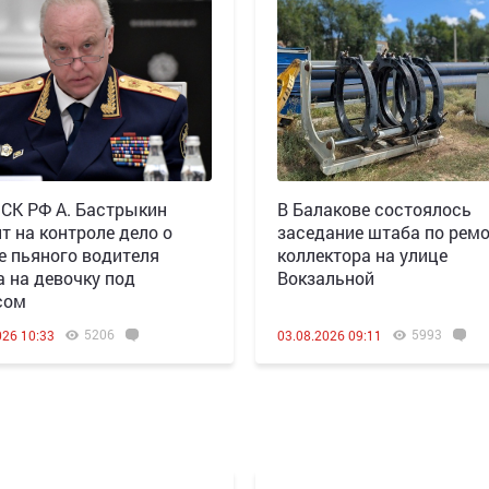
 СК РФ А. Бастрыкин
В Балакове состоялось
т на контроле дело о
заседание штаба по рем
е пьяного водителя
коллектора на улице
а на девочку под
Вокзальной
сом
5206
5993
026 10:33
03.08.2026 09:11