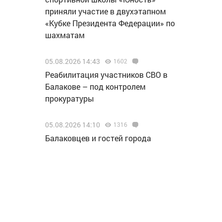
приняли участие в двухэтапном
«Кубке Президента Федерации» по
шахматам
05.08.2026 14:43
1602
Реабилитация участников СВО в
Балакове – под контролем
прокуратуры
05.08.2026 14:10
1316
Балаковцев и гостей города
приглашают принять участие в
культурно-досуговой программе
«Жизнь в танце»
05.08.2026 12:46
1589
«Т Плюс» заменила головные