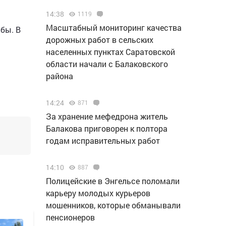
14:38
1119
Масштабный мониторинг качества
бы. В
дорожных работ в сельских
населенных пунктах Саратовской
области начали с Балаковского
района
14:24
871
За хранение мефедрона житель
Балакова приговорен к полтора
годам исправительных работ
14:10
887
Полицейские в Энгельсе поломали
карьеру молодых курьеров
мошенников, которые обманывали
пенсионеров