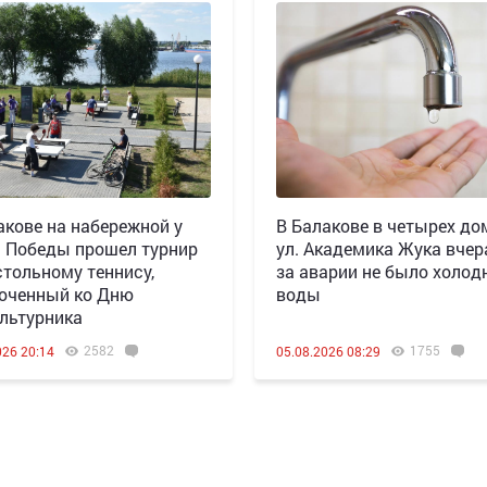
акове на набережной у
В Балакове в четырех до
 Победы прошел турнир
ул. Академика Жука вчера
стольному теннису,
за аварии не было холод
оченный ко Дню
воды
льтурника
2582
1755
026 20:14
05.08.2026 08:29